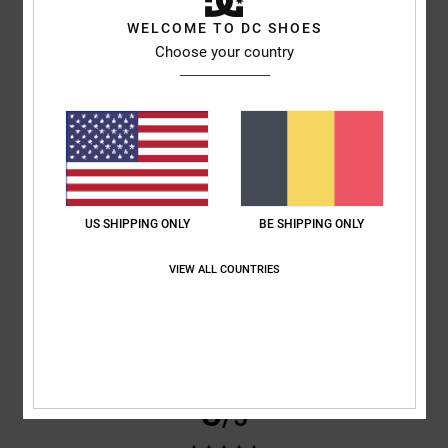
4
/5
WELCOME TO DC SHOES
Choose your country
Arnaud
25 janvier 2026
Achat vérifié
Bonne veste
Rapport qualité / prix
: 5
Taille
: Grand
Coloris
: 5
/5
/5
5
/5
US SHIPPING ONLY
BE SHIPPING ONLY
VIEW ALL COUNTRIES
Angelo
23 janvier 2026
Achat vérifié
Veste de très bonne qualité
Afficher original - Italiano
Rapport qualité / prix
: 4
Taille
: Grand
Coloris
: 5
/5
/5
5
/5