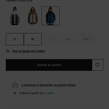
Estate Blue
Couleur
LISTE DE
Sacs & Sacs
Trouvez des
SOUHAITS
à dos
réponses aux
questions les
plus
Ceintures &
fréquentes et
Portes
notre
formulaire de
monnaies
contact.
S
M
L
XL
XXL
Consulter
la FAQ
Voir le Guide des tailles
Ajouter au panier
Livraison à domicile ou point relais
Prévue à partir du
12 août