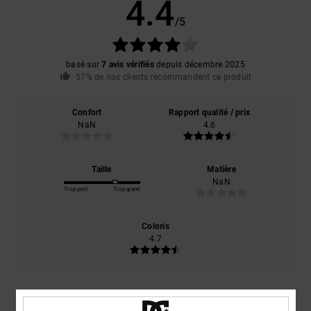
4.4
/5
basé sur
7 avis vérifiés
depuis décembre 2025
57% de nos clients recommandent ce produit
Confort
Rapport qualité / prix
NaN
4.6
Taille
Matière
NaN
Trop petit
Trop grand
Coloris
4.7