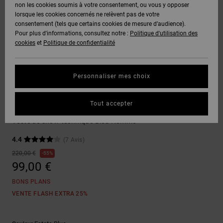
Voir Tout
non les cookies soumis à votre consentement, ou vous y opposer
Boots
Unisex
Pantalons &
Manteaux
Polaires &
lorsque les cookies concernés ne relèvent pas de votre
Quiksilver
Snowboard
Shorts
Deuxième
consentement (tels que certains cookies de mesure d’audience).
Freedom
VENTE
DC Star
Pantalons
Sweats
couche
Pour plus d'informations, consultez notre :
Politique d'utilisation des
FLASH
Voir Tout
Sweats
cookies
et
Politique de confidentialité
Unisex
Voir Tout
Protection
Roammax
Shorts
Bonnets
des données
Préférences
T-Shirts
Personnaliser mes choix
Langue Et
Voir Tout
Onyx
Boardshorts
Région
Gants
Guide des
Vestes de Snowboard
Chemises &
tailles
Tout accepter
Polos
Defiant 10K
AT-2
Voir Tout
AIDE &
Accessoires
Veste de snow technique Bleu Homme
CONTACT
Démarrez une
Pantalons,
4.4
(7 Avis)
conversation
Liquid
Jeans &
Voir Tout
pour obtenir
220,00 €
55%
Fuego
MAGASINS
Shorts
la réponse la
99,00 €
plus rapide à
votre
BONS PLANS
question.
CARTE
Bonnets &
VENTE FLASH EXTRA 25%
CADEAU
Casquettes
Démarrer une
conversation