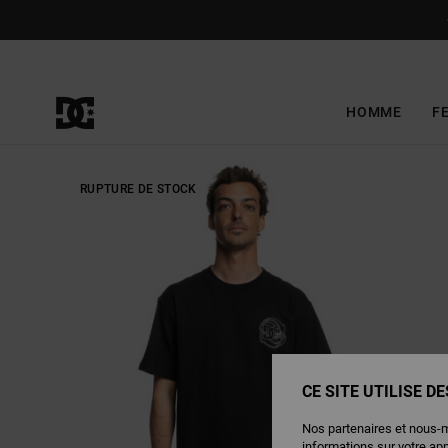
Passer
à
l'information
sur
le
produit
HOMME
F
RUPTURE DE STOCK
CE SITE UTILISE D
Nos partenaires et nous-
informations sur votre ap