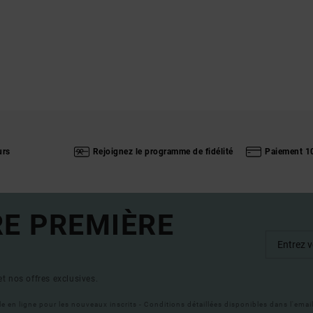
urs
Rejoignez le programme de fidélité
Paiement 1
RE PREMIÈRE
t nos offres exclusives.
ble en ligne pour les nouveaux inscrits - Conditions détaillées disponibles dans l'ema