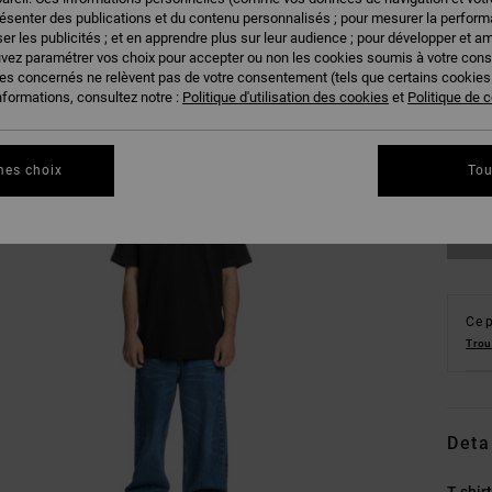
résenter des publications et du contenu personnalisés ; pour mesurer la performa
er les publicités ; et en apprendre plus sur leur audience ; pour développer et am
uvez paramétrer vos choix pour accepter ou non les cookies soumis à votre con
ies concernés ne relèvent pas de votre consentement (tels que certains cookie
nformations, consultez notre :
Politique d'utilisation des cookies
et
Politique de c
XS
Vo
mes choix
Tou
Ce p
Trou
Deta
T-shi