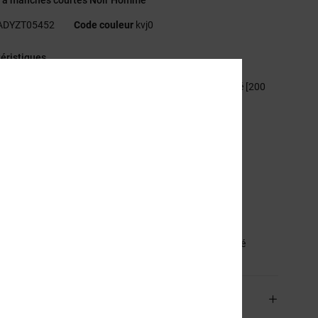
ADYZT05452
Code couleur
kvj0
éristiques
atière :
75% coton, 25% jersey de coton mélangé recyclé [200
]
oupe :
couple Standard fit classique
l :
col rond
anches :
manches courtes
ogo :
imprimé sur la poitrine en partie phosphorescent
tiquette sérigraphiée centrée sur la nuque
iquette sur l'ourlet
sition
[Matière principale] 75% coton, 25% coton recyclé
aison & Retours