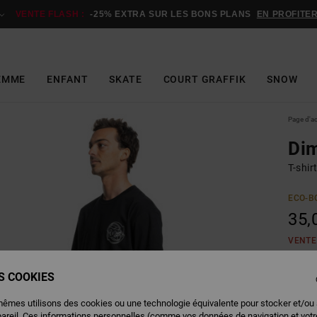
VENTE FLASH :
-25% EXTRA SUR LES BONS PLANS
EN PROFITE
EMME
ENFANT
SKATE
COURT GRAFFIK
SNOW
Page d'a
Di
T-shi
ECO-B
35,
VENTE
ES COOKIES
Couleu
mêmes utilisons des cookies ou une technologie équivalente pour stocker et/ou
pareil. Ces informations personnelles (comme vos données de navigation et vot