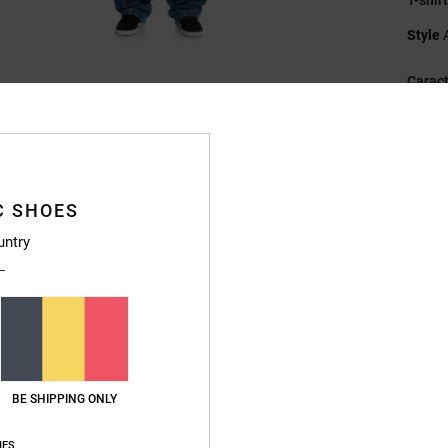
Style
Caract
M
g/m2
C
Co
C SHOES
M
untry
L
É
Ét
Compo
BE SHIPPING ONLY
Livr
IES