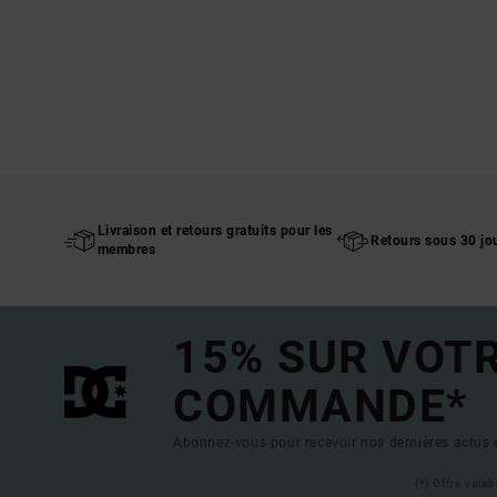
Livraison et retours gratuits pour les
Retours sous 30 jo
membres
15% SUR VOT
COMMANDE*
Abonnez-vous pour recevoir nos dernières actus e
(*) Offre vala