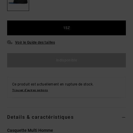
LISTE DE
Sacs & Sacs
Trouvez des
SOUHAITS
à dos
réponses aux
questions les
plus
Ceintures &
fréquentes et
1SZ
Portes
notre
formulaire de
monnaies
contact.
Voir le Guide des tailles
Consulter
la FAQ
Indisponible
Ce produit est actuellement en rupture de stock.
Trouver d'autres options
Details & caractéristiques
Casquette Multi Homme