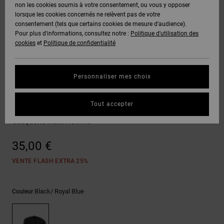
Voir Tout
non les cookies soumis à votre consentement, ou vous y opposer
Boots
Unisex
Pantalons &
Manteaux
Polaires &
lorsque les cookies concernés ne relèvent pas de votre
Quiksilver
Snowboard
Shorts
Deuxième
consentement (tels que certains cookies de mesure d’audience).
Freedom
VENTE
DC Star
Pantalons
Sweats
couche
Pour plus d'informations, consultez notre :
Politique d'utilisation des
FLASH
Voir Tout
Sweats
cookies
et
Politique de confidentialité
Unisex
Voir Tout
Protection
Roammax
Shorts
Bonnets
des données
Préférences
T-Shirts
Personnaliser mes choix
Langue Et
Voir Tout
Onyx
Boardshorts
Région
Gants
Guide des
Casquettes & Chapeaux
Chemises &
tailles
Tout accepter
Polos
Exploder
AT-2
Voir Tout
AIDE &
Accessoires
Casquette Multi Homme
CONTACT
Démarrez une
Pantalons,
conversation
35,00 €
Liquid
Jeans &
Voir Tout
pour obtenir
Fuego
MAGASINS
Shorts
la réponse la
VENTE FLASH EXTRA 25%
plus rapide à
votre
question.
CARTE
Bonnets &
Black/ Royal Blue
Couleur
CADEAU
Casquettes
Démarrer une
conversation