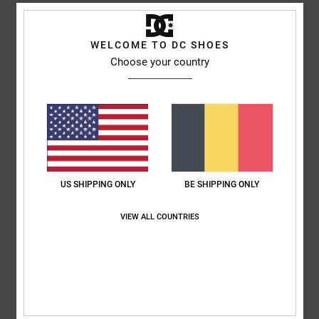
Style
EDYHA03174
Code couleur
xkkp
WELCOME TO DC SHOES
Caractéristiques
Choose your country
Collection :
collection capsule saisonnière
Matière :
ripstop de nylon [140 g/m²]
Construction :
Construction non structurée à 5 pans
Visière :
Visière plate
Fermeture :
fermeture snapback
Logo :
imprimé DC à l'encre gonflante à l'avant
US SHIPPING ONLY
BE SHIPPING ONLY
Composition
[Matière principale] 100% nylon
VIEW ALL COUNTRIES
Livraison & Retours
ARTICLES VUS RÉCEMMENT