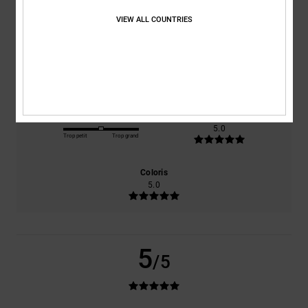
basé sur
1 avis vérifiés
depuis juin 2026
VIEW ALL COUNTRIES
100% de nos clients recommandent ce produit
Confort
Rapport qualité / prix
5.0
5.0
Taille
Matière
5.0
Trop petit
Trop grand
Coloris
5.0
5
/5