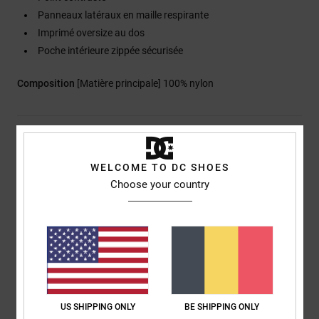
Panneaux latéraux en maille respirante
Imprimé oversize au dos
Poche intérieure zippée sécurisée
Composition
[Matière principale] 100% nylon
Livraison & Retours
WELCOME TO DC SHOES
Choose your country
Avis clients
Note moyenne
5.0
/5
US SHIPPING ONLY
BE SHIPPING ONLY