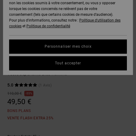
Voir Tout
non les cookies soumis à votre consentement, ou vous y opposer
Boots
Unisex
Pantalons &
Manteaux
Polaires &
lorsque les cookies concernés ne relèvent pas de votre
Quiksilver
Snowboard
Shorts
Deuxième
consentement (tels que certains cookies de mesure d’audience).
Freedom
VENTE
DC Star
Pantalons
Sweats
couche
Pour plus d'informations, consultez notre :
Politique d'utilisation des
FLASH
Voir Tout
Sweats
cookies
et
Politique de confidentialité
Unisex
Voir Tout
Protection
Roammax
Shorts
Bonnets
des données
Préférences
T-Shirts
Personnaliser mes choix
Langue Et
Voir Tout
Onyx
Boardshorts
Région
Gants
Guide des
Vestes & Manteaux
Chemises &
tailles
Tout accepter
Polos
Flow Track
AT-2
Voir Tout
AIDE &
Accessoires
Veste déperlante Bleu Homme
CONTACT
Démarrez une
Pantalons,
5.0
(1 Avis)
conversation
Liquid
Jeans &
Voir Tout
pour obtenir
110,00 €
55%
Fuego
MAGASINS
Shorts
la réponse la
49,50 €
plus rapide à
votre
BONS PLANS
question.
CARTE
Bonnets &
VENTE FLASH EXTRA 25%
CADEAU
Casquettes
Démarrer une
conversation