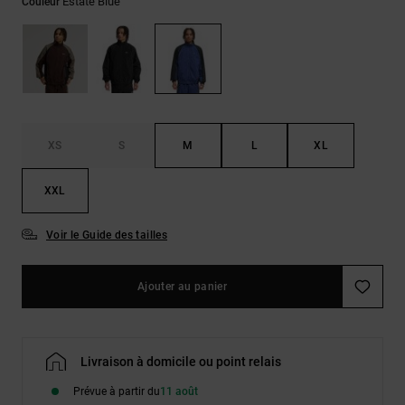
Estate Blue
Couleur
LISTE DE
Sacs & Sacs
Trouvez des
SOUHAITS
à dos
réponses aux
questions les
plus
Ceintures &
fréquentes et
Portes
notre
formulaire de
monnaies
contact.
XS
S
M
L
XL
Consulter
la FAQ
XXL
Voir le Guide des tailles
Ajouter au panier
Livraison à domicile ou point relais
Prévue à partir du
11 août