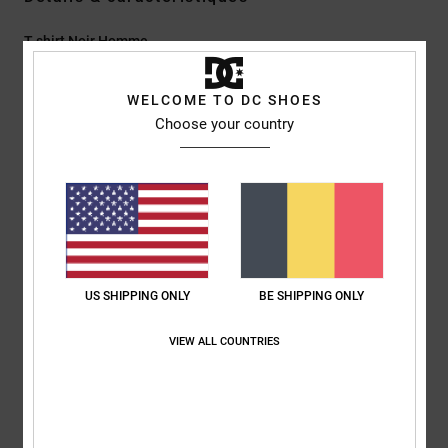
T-shirt Noir Homme
Style
ADYKT03218
Code couleur
kvm0
WELCOME TO DC SHOES
Caractéristiques
Choose your country
Matière :
jersey de coton [200 g/m²]
Délavage :
délavage Rain Wash
Coupe :
couple Standard fit classique
Col :
col rond
Manches :
manches courtes
Système de fermeture :
Modèle à enfiler
US SHIPPING ONLY
BE SHIPPING ONLY
Logo :
photo imprimée sur la poitrine
VIEW ALL COUNTRIES
Composition
[Matière principale] 100 % Coton
Livraison & Retours