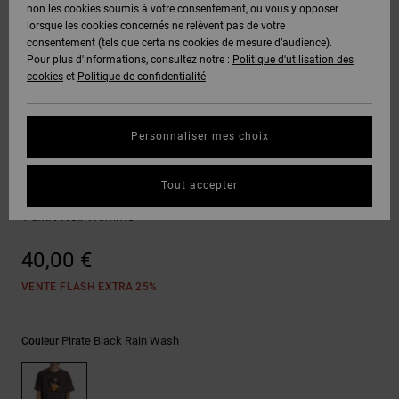
Voir Tout
non les cookies soumis à votre consentement, ou vous y opposer
Boots
Unisex
Pantalons &
Manteaux
Polaires &
lorsque les cookies concernés ne relèvent pas de votre
Quiksilver
Snowboard
Shorts
Deuxième
consentement (tels que certains cookies de mesure d’audience).
Freedom
VENTE
DC Star
Pantalons
Sweats
couche
Pour plus d'informations, consultez notre :
Politique d'utilisation des
FLASH
Voir Tout
Sweats
cookies
et
Politique de confidentialité
Unisex
Voir Tout
Protection
Roammax
Shorts
Bonnets
des données
Préférences
T-Shirts
Personnaliser mes choix
Langue Et
Voir Tout
Onyx
Boardshorts
Région
Gants
Guide des
T-shirts
Chemises &
tailles
Tout accepter
Polos
Heikkila Fs Noseblunt
AT-2
Voir Tout
AIDE &
Accessoires
T-shirt Noir Homme
CONTACT
Démarrez une
Pantalons,
conversation
40,00 €
Liquid
Jeans &
Voir Tout
pour obtenir
Fuego
MAGASINS
Shorts
la réponse la
VENTE FLASH EXTRA 25%
plus rapide à
votre
question.
CARTE
Bonnets &
Pirate Black Rain Wash
Couleur
CADEAU
Casquettes
Démarrer une
conversation