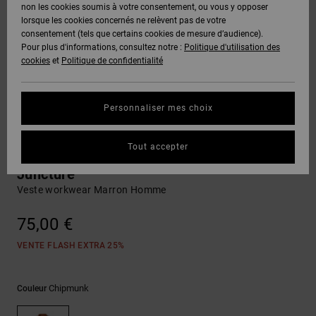
Voir Tout
non les cookies soumis à votre consentement, ou vous y opposer
Boots
Unisex
Pantalons &
Manteaux
Polaires &
lorsque les cookies concernés ne relèvent pas de votre
Quiksilver
Snowboard
Shorts
Deuxième
consentement (tels que certains cookies de mesure d’audience).
Freedom
VENTE
DC Star
Pantalons
Sweats
couche
Pour plus d'informations, consultez notre :
Politique d'utilisation des
FLASH
Voir Tout
Sweats
cookies
et
Politique de confidentialité
Unisex
Voir Tout
Protection
Roammax
Shorts
Bonnets
des données
Préférences
T-Shirts
Personnaliser mes choix
Langue Et
Voir Tout
Onyx
Boardshorts
Région
Gants
Guide des
Chemises &
tailles
Tout accepter
Chemises
Polos
AT-2
Voir Tout
AIDE &
Accessoires
Juncture
CONTACT
Démarrez une
Veste workwear Marron Homme
Pantalons,
conversation
Liquid
Jeans &
Voir Tout
pour obtenir
75,00 €
Fuego
MAGASINS
Shorts
la réponse la
plus rapide à
VENTE FLASH EXTRA 25%
votre
question.
CARTE
Bonnets &
CADEAU
Casquettes
Chipmunk
Couleur
Démarrer une
conversation