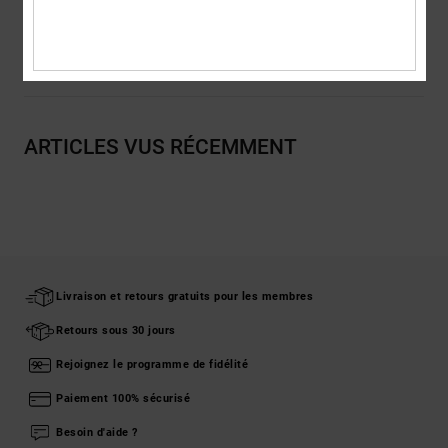
Livraison & Retours
ARTICLES VUS RÉCEMMENT
Livraison et retours gratuits pour les membres
Retours sous 30 jours
Rejoignez le programme de fidélité
Paiement 100% sécurisé
Besoin d'aide ?