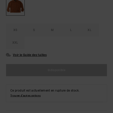
LISTE DE
Sacs & Sacs
Trouvez des
SOUHAITS
à dos
réponses aux
questions les
plus
Ceintures &
fréquentes et
Portes
notre
XS
S
M
L
XL
formulaire de
monnaies
contact.
XXL
Consulter
la FAQ
Voir le Guide des tailles
Indisponible
Ce produit est actuellement en rupture de stock.
Trouver d'autres options