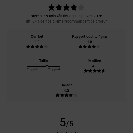
basé sur
9 avis vérifiés
depuis janvier 2026
67% de nos clients recommandent ce produit
Confort
Rapport qualité / prix
4.1
4.0
Taille
Matière
4.6
Trop petit
Trop grand
Coloris
4.2
5
/5