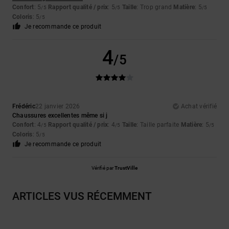
Confort
: 5
Rapport qualité / prix
: 5
Taille
: Trop grand
Matière
: 5
/5
/5
/5
Coloris
: 5
/5
Je recommande ce produit
4
/5
Frédéric
22 janvier 2026
Achat vérifié
Chaussures excellentes même si j
Confort
: 4
Rapport qualité / prix
: 4
Taille
: Taille parfaite
Matière
: 5
/5
/5
/5
Coloris
: 5
/5
Je recommande ce produit
Vérifié par
TrustVille
ARTICLES VUS RÉCEMMENT