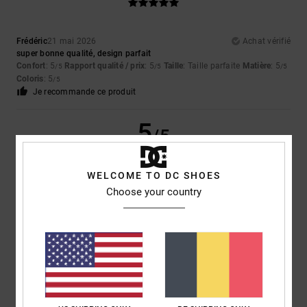
Frédéric
21 mai 2026
Achat vérifié
super bonne qualité, design parfait
Confort
: 5
Rapport qualité / prix
: 5
Taille
: Taille parfaite
Matière
: 5
/5
/5
/5
Coloris
: 5
/5
Je recommande ce produit
5
/5
WELCOME TO DC SHOES
Choose your country
Samuel
11 mai 2026
Achat vérifié
Très bon board contrôle
Confort
: 5
Rapport qualité / prix
: 4
Taille
: Taille parfaite
Matière
: 5
/5
/5
/5
Coloris
: 4
/5
Je recommande ce produit
5
/5