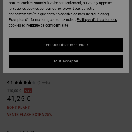
Voir Tout
non les cookies soumis à votre consentement, ou vous y opposer
Boots
Unisex
Pantalons &
Manteaux
Polaires &
lorsque les cookies concernés ne relèvent pas de votre
Quiksilver
Snowboard
Shorts
Deuxième
consentement (tels que certains cookies de mesure d’audience).
Freedom
VENTE
DC Star
Pantalons
Sweats
couche
Pour plus d'informations, consultez notre :
Politique d'utilisation des
FLASH
Voir Tout
Sweats
cookies
et
Politique de confidentialité
Unisex
Voir Tout
Protection
Roammax
Shorts
Bonnets
des données
Préférences
T-Shirts
Personnaliser mes choix
Langue Et
Voir Tout
Onyx
Boardshorts
Région
Gants
Guide des
Skate
Chemises &
tailles
Tout accepter
Polos
Lynx OG
AT-2
Voir Tout
AIDE &
Accessoires
Baskets Blanc Homme
CONTACT
Démarrez une
Pantalons,
4.1
(9 Avis)
conversation
Liquid
Jeans &
Voir Tout
pour obtenir
110,00 €
63%
Fuego
MAGASINS
Shorts
la réponse la
41,25 €
plus rapide à
votre
BONS PLANS
question.
CARTE
Bonnets &
VENTE FLASH EXTRA 25%
CADEAU
Casquettes
Démarrer une
conversation