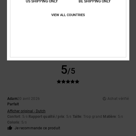
US SHIPPING ONLY
BE SHIPPING ONLY
VIEW ALL COUNTRIES
David
23 avril 2026
Achat vérifié
Elles me vont à merveille.
Afficher original - Castellano
Confort
: 5
Rapport qualité / prix
: 5
Taille
: Taille parfaite
Matière
: 5
/5
/5
/5
Coloris
: 5
/5
Je recommande ce produit
5
/5
Adam
20 avril 2026
Achat vérifié
Parfait
Afficher original - Dutch
Confort
: 5
Rapport qualité / prix
: 5
Taille
: Trop grand
Matière
: 5
/5
/5
/5
Coloris
: 5
/5
Je recommande ce produit