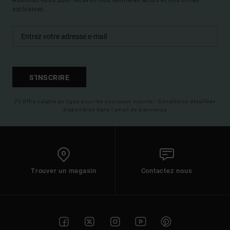
Abonnez-vous pour recevoir nos dernières actus et nos offres
exclusives.
S'INSCRIRE
(*) Offre valable en ligne pour les nouveaux inscrits - Conditions détaillées
disponibles dans l'email de bienvenue
Trouver un magasin
Contactez nous