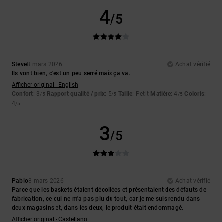
4
/5
Steve
8 mars 2026
Achat vérifié
Ils vont bien, c'est un peu serré mais ça va.
Afficher original - English
Confort
: 3
Rapport qualité / prix
: 5
Taille
: Petit
Matière
: 4
Coloris
:
/5
/5
/5
4
/5
3
/5
Pablo
8 mars 2026
Achat vérifié
Parce que les baskets étaient décollées et présentaient des défauts de
fabrication, ce qui ne m'a pas plu du tout, car je me suis rendu dans
deux magasins et, dans les deux, le produit était endommagé.
Afficher original - Castellano