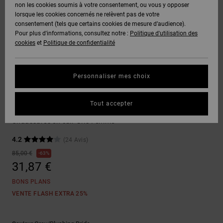
Voir Tout
non les cookies soumis à votre consentement, ou vous y opposer
Boots
Unisex
Pantalons &
Manteaux
Polaires &
lorsque les cookies concernés ne relèvent pas de votre
Quiksilver
Snowboard
Shorts
Deuxième
consentement (tels que certains cookies de mesure d’audience).
Freedom
VENTE
DC Star
Pantalons
Sweats
couche
Pour plus d'informations, consultez notre :
Politique d'utilisation des
FLASH
Voir Tout
Sweats
cookies
et
Politique de confidentialité
Unisex
Voir Tout
Protection
Roammax
Shorts
Bonnets
des données
Préférences
T-Shirts
Personnaliser mes choix
Langue Et
Voir Tout
Onyx
Boardshorts
Région
Gants
Guide des
Chaussures de Skate
Chemises &
tailles
Tout accepter
Polos
Manteca 4
AT-2
Voir Tout
AIDE &
Accessoires
Chaussures en cuir Gris Femme
CONTACT
Démarrez une
Pantalons,
4.2
(24 Avis)
conversation
Liquid
Jeans &
Voir Tout
pour obtenir
85,00 €
63%
Fuego
MAGASINS
Shorts
la réponse la
31,87 €
plus rapide à
votre
BONS PLANS
question.
CARTE
Bonnets &
VENTE FLASH EXTRA 25%
CADEAU
Casquettes
Démarrer une
conversation