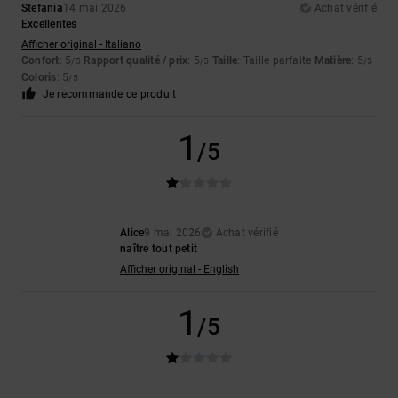
Stefania
14 mai 2026
Achat vérifié
Excellentes
Afficher original - Italiano
Confort
: 5
Rapport qualité / prix
: 5
Taille
: Taille parfaite
Matière
: 5
/5
/5
/5
Coloris
: 5
/5
Je recommande ce produit
1
/5
Alice
9 mai 2026
Achat vérifié
naître tout petit
Afficher original - English
1
/5