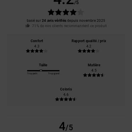
/5
basé sur
24 avis vérifiés
depuis novembre 2025
71% de nos clients recommandent ce produit
Confort
Rapport qualité / prix
4.3
4.2
Taille
Matière
4.5
Trop petit
Trop grand
Coloris
4.6
4
/5