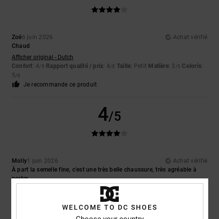
Zoë
6 juin 2026
Achat vérifié
Chaud
Afficher original - Dutch
Confort
: 4
Rapport qualité / prix
: 4
Taille
: Petit
Matière
: 3
Coloris
:
/5
/5
/5
5
/5
Je recommande ce produit
4
/5
Molly
1 juin 2026
Achat vérifié
À part la semelle fine, c'est une très belle chaussure, très agréable à
porter
Afficher original - Dutch
Confort
: 5
Rapport qualité / prix
: 4
Taille
: Taille parfaite
Matière
: 5
/5
/5
/5
WELCOME TO DC SHOES
Coloris
: 5
/5
Je recommande ce produit