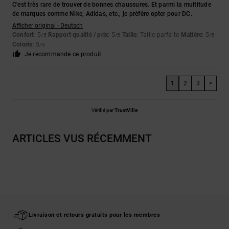
C'est très rare de trouver de bonnes chaussures. Et parmi la multitude
de marques comme Nike, Adidas, etc., je préfère opter pour DC.
Afficher original - Deutsch
Confort
: 5
Rapport qualité / prix
: 5
Taille
: Taille parfaite
Matière
: 5
/5
/5
/5
Coloris
: 5
/5
Je recommande ce produit
1
2
3
>
Vérifié par
TrustVille
ARTICLES VUS RÉCEMMENT
Livraison et retours gratuits pour les membres