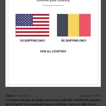
Choose your country
2
/5
Sam
28 mai 2026
Achat vérifié
La taille ne correspond pas du tout. Il faut prendre une taille au-
US SHIPPING ONLY
BE SHIPPING ONLY
dessus.
Afficher original - English
VIEW ALL COUNTRIES
Confort
: 1
Rapport qualité / prix
: 1
Taille
: Trop petit
Matière
: 3
/5
/5
/5
Coloris
: 3
/5
2
/5
Claire
27 mai 2026
Achat vérifié
La coupe n'est pas au rendez-vous avec ce modèle. D'habitude, je porte
du 5 chez DC et la coupe est toujours parfaite, mais pas cette fois-ci…