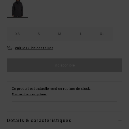
LISTE DE
Sacs & Sacs
Trouvez des
SOUHAITS
à dos
réponses aux
questions les
plus
Ceintures &
fréquentes et
Portes
notre
XS
S
M
L
XL
formulaire de
monnaies
contact.
Voir le Guide des tailles
Consulter
la FAQ
Indisponible
Ce produit est actuellement en rupture de stock.
Trouver d'autres options
Details & caractéristiques