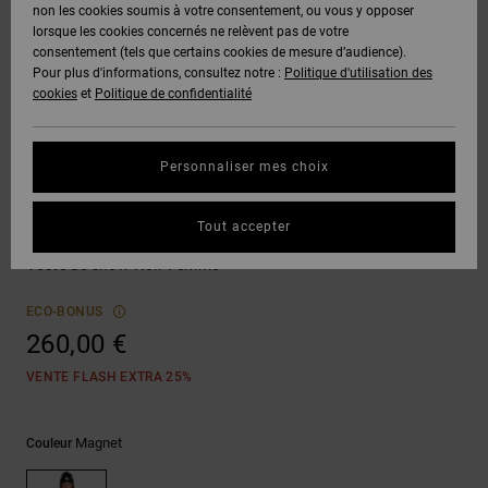
Voir Tout
non les cookies soumis à votre consentement, ou vous y opposer
Boots
Unisex
Pantalons &
Manteaux
Polaires &
lorsque les cookies concernés ne relèvent pas de votre
Quiksilver
Snowboard
Shorts
Deuxième
consentement (tels que certains cookies de mesure d’audience).
Freedom
VENTE
DC Star
Pantalons
Sweats
couche
Pour plus d'informations, consultez notre :
Politique d'utilisation des
FLASH
Voir Tout
Sweats
cookies
et
Politique de confidentialité
Unisex
Voir Tout
Protection
Roammax
Shorts
Bonnets
des données
Préférences
T-Shirts
Personnaliser mes choix
Langue Et
Voir Tout
Onyx
Boardshorts
Région
Gants
Guide des
Snow Jacket
Chemises &
tailles
Tout accepter
Polos
Paramount
AT-2
Voir Tout
AIDE &
Accessoires
Veste de snow Noir Femme
CONTACT
Démarrez une
Pantalons,
conversation
ECO-BONUS
Liquid
Jeans &
Voir Tout
pour obtenir
260,00 €
Fuego
MAGASINS
Shorts
la réponse la
plus rapide à
VENTE FLASH EXTRA 25%
votre
question.
CARTE
Bonnets &
CADEAU
Casquettes
Magnet
Couleur
Démarrer une
conversation