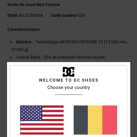
Veste de snow Noir Femme
Style
ADJTJ03044
Code couleur
kzl0
Caractéristiques
Matière :
Technologie WEATHER DEFENSE 15 [15 000 mm,
10 000 g]
Coloris Black : 55% de polyester flammé recyclé
Coloris Dark Forest : 47% Oxford de polyester recyclé
Chaleur et doublure :
Isolation PrimaLoft® Black PCR 60 g
sur le corps et 40 g sur les manches
WELCOME TO DC SHOES
Choose your country
Capuche et doublure des panneaux avant en taffetas 60%
recyclé
Ventilations doublées en mesh aux aisselles
Autres caractéristiques :
Revêtement déperlant durable C0
DWR
Coutures entièrement étanches
Jupe pare-neige fixe avec revêtement DWR