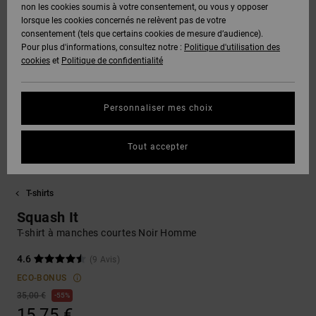
Voir Tout
non les cookies soumis à votre consentement, ou vous y opposer
Boots
Unisex
Pantalons &
Manteaux
Polaires &
lorsque les cookies concernés ne relèvent pas de votre
Quiksilver
Snowboard
Shorts
Deuxième
consentement (tels que certains cookies de mesure d’audience).
Freedom
VENTE
DC Star
Pantalons
Sweats
couche
Pour plus d'informations, consultez notre :
Politique d'utilisation des
FLASH
Voir Tout
Sweats
cookies
et
Politique de confidentialité
Unisex
Voir Tout
Protection
Roammax
Shorts
Bonnets
des données
Préférences
T-Shirts
Personnaliser mes choix
Langue Et
Voir Tout
Onyx
Boardshorts
Région
Gants
Guide des
Chemises &
tailles
Tout accepter
Polos
AT-2
Voir Tout
AIDE &
Accessoires
CONTACT
Démarrez une
T-shirts
Pantalons,
conversation
Liquid
Jeans &
Voir Tout
pour obtenir
Squash It
Fuego
MAGASINS
Shorts
la réponse la
T-shirt à manches courtes Noir Homme
plus rapide à
votre
4.6
(9 Avis)
question.
CARTE
Bonnets &
CADEAU
Casquettes
ECO-BONUS
Démarrer une
35,00 €
55%
conversation
15,75 €