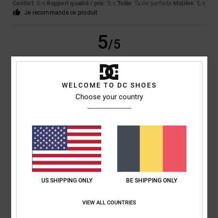
Confort
: 5
Rapport qualité / prix
: 5
Taille
: Taille parfaite
Matière
: 5
/5
/5
/5
Je recommande ce produit
5
/5
WELCOME TO DC SHOES
VINCENT
17 février 2026
Achat vérifié
Choose your country
Confortable
Rapport qualité / prix
: 5
Taille
: Trop grand
Matière
: 5
Coloris
: 5
/5
/5
/5
Je recommande ce produit
4
/5
US SHIPPING ONLY
BE SHIPPING ONLY
Estela
15 février 2026
Achat vérifié
Confortable
VIEW ALL COUNTRIES
Afficher original - Castellano