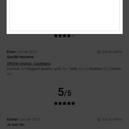
Confort
: 4
Rapport qualité / prix
: 4
Taille
: Taille parfaite
Matière
: 4
/5
/5
/5
Coloris
: 4
/5
4
/5
Elida
6 février 2026
Achat vérifié
Qualité moyenne
Afficher original - Castellano
Confort
: 4
Rapport qualité / prix
: 3
Taille
: Grand
Matière
: 3
Coloris
:
/5
/5
/5
4
/5
5
/5
Kobler
9 janvier 2026
Achat vérifié
Je suis fan