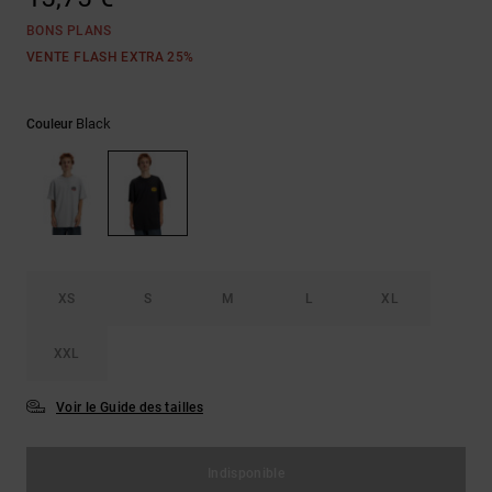
LISTE DE
Sacs & Sacs
Trouvez des
SOUHAITS
à dos
BONS PLANS
réponses aux
questions les
VENTE FLASH EXTRA 25%
plus
Ceintures &
fréquentes et
Portes
notre
Black
Couleur
formulaire de
monnaies
contact.
Consulter
la FAQ
XS
S
M
L
XL
XXL
Voir le Guide des tailles
Indisponible