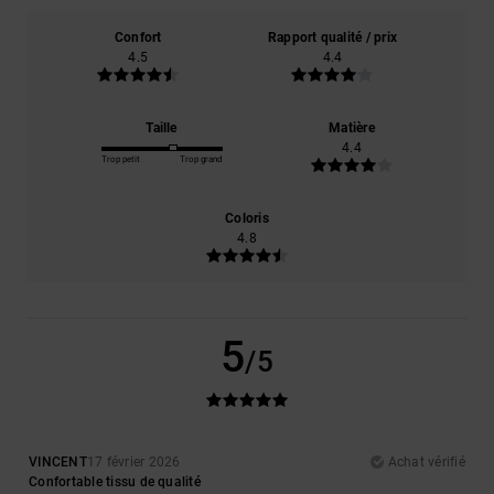
Confort
Rapport qualité / prix
4.5
4.4
Taille
Matière
4.4
Trop petit
Trop grand
Coloris
4.8
5
/5
VINCENT
17 février 2026
Achat vérifié
Confortable tissu de qualité