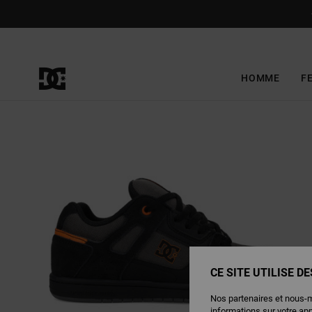
Passer
à
l'information
sur
le
produit
HOMME
F
CE SITE UTILISE D
Nos partenaires et nous-
informations sur votre ap