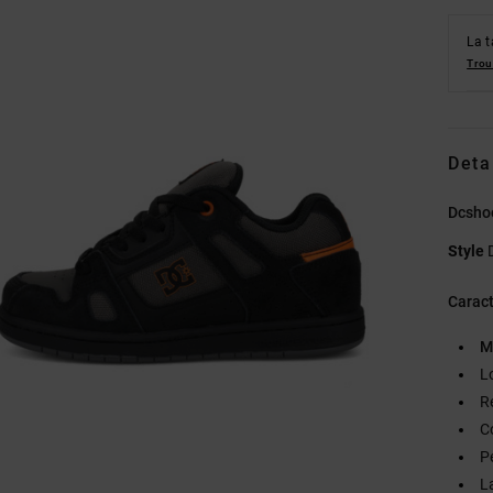
La t
Trou
Deta
Dcshoe
Style
Caract
M
L
R
C
P
L