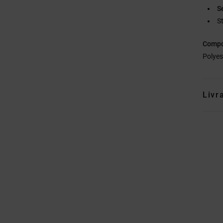
S
S
Compo
Polyes
Livr