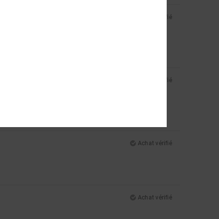
Achat vérifié
t encore mieux que ce à quoi je m'attendais
Achat vérifié
Achat vérifié
Achat vérifié