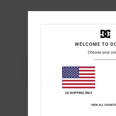
WELCOME TO D
Choose your co
Confort
R
4.7
US SHIPPING ONLY
4
Will
15 mars 2026
/5
Confortable
VIEW ALL COUNTR
Afficher original - Eng
Je recommande 