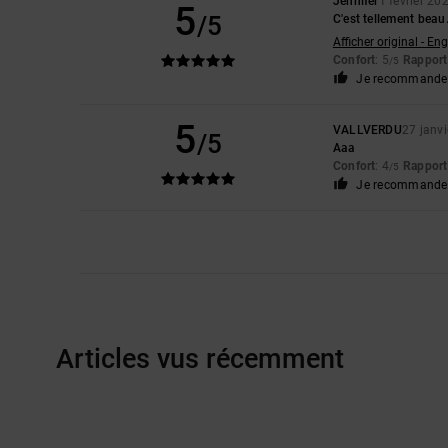
Jennifer
1 février 20
5
/5
C'est tellement beau.
Afficher original - Eng
Confort
: 5
Rapport 
/5
Je recommande 
5
VALLVERDU
27 janv
/5
Aaa
Confort
: 4
Rapport 
/5
Je recommande 
Articles vus récemment