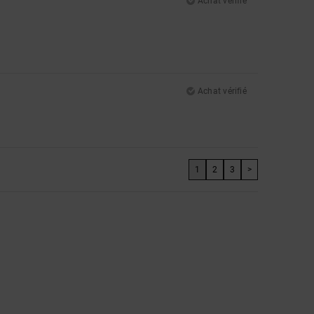
Achat vérifié
Achat vérifié
1
2
3
>