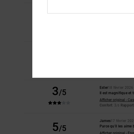
Alessandro
12 mars
5
/5
J'ai été impressionné
Afficher original - Ita
Confort
: 5
Rapport 
/5
Je recommande 
SAMUEL
26 février 
4
/5
De bonnes chaussure
Afficher original - Eng
Confort
: 5
Rapport 
/5
Je recommande 
3
Ester
18 février 2026
/5
Il est magnifique et
Afficher original - Ca
Confort
: 3
Rapport 
/5
James
17 février 20
5
/5
Parce qu'il les aime 
Afficher original - Eng