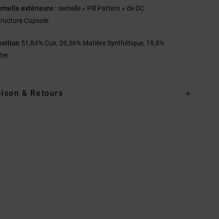
emelle extérieure :
semelle « Pill Pattern » de DC
tructure Cupsole
sition
51,84% Cuir, 28,36% Matière Synthétique, 19,8%
ter
aison & Retours