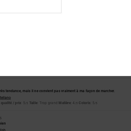
 2026
 par la qualité de ces chaussures dès que j'ai ouvert la boîte ; en fait, elles son
liano
qualité / prix
: 5
Taille
: Taille parfaite
Matière
: 5
Coloris
: 5
/5
/5
/5
ce produit
2026
s robustes pour enfants
lish
qualité / prix
: 5
Taille
: Grand
Matière
: 5
Coloris
: 4
/5
/5
/5
ce produit
 très tendance, mais il ne convient pas vraiment à ma façon de marcher.
stellano
qualité / prix
: 5
Taille
: Trop grand
Matière
: 4
Coloris
: 5
/5
/5
/5
26
bien
lish