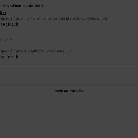
26
.. et vraiment confortable
lish
qualité / prix
: 5
Taille
: Taille parfaite
Matière
: 5
Coloris
: 5
/5
/5
/5
ce produit
ier 2026
qualité / prix
: 4
Matière
: 5
Coloris
: 5
/5
/5
/5
ce produit
Vérifié par
TrustVille