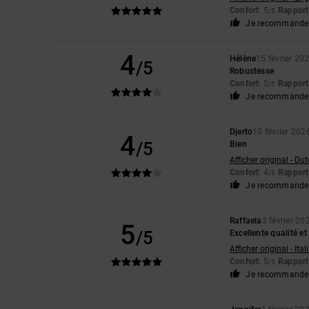
Confort
: 5
Rapport 
/5
Je recommande 
4
Hélène
15 février 20
/5
Robustesse
Confort
: 5
Rapport 
/5
Je recommande 
Djerto
10 février 202
4
/5
Bien
Afficher original - Du
Confort
: 4
Rapport 
/5
Je recommande 
Raffaela
3 février 20
5
/5
Excellente qualité e
Afficher original - Ita
Confort
: 5
Rapport 
/5
Je recommande 