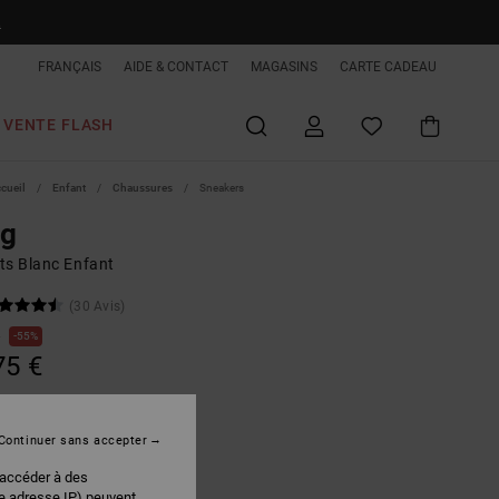
R
FRANÇAIS
AIDE & CONTACT
MAGASINS
CARTE CADEAU
VENTE FLASH
ccueil
Enfant
Chaussures
Sneakers
ag
ts Blanc Enfant
(30 Avis)
€
55%
75 €
PLANS
 FLASH EXTRA 25%
Continuer sans accepter
 accéder à des
Darkgrey/grey
r
re adresse IP) peuvent