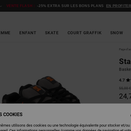
VENTE FLASH :
-25% EXTRA SUR LES BONS PLANS
EN PROFITE
EMME
ENFANT
SKATE
COURT GRAFFIK
SNOW
Page d'a
St
Baske
4.7
55,00 
24,
BONS 
VENTE
ES COOKIES
mêmes utilisons des cookies ou une technologie équivalente pour stocker et/ou
Couleu
pareil. Ces informations personnelles (comme vos données de navigation et vot