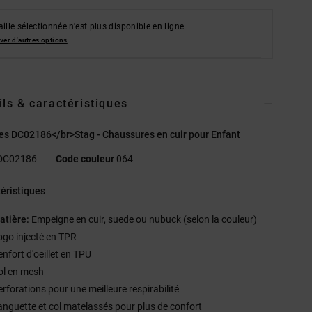
aille sélectionnée n'est plus disponible en ligne.
ver d'autres options
ils & caractéristiques
s DC02186</br>Stag - Chaussures en cuir pour Enfant
DC02186
Code couleur
064
éristiques
atière:
Empeigne en cuir, suede ou nubuck (selon la couleur)
ogo injecté en TPR
enfort d'oeillet en TPU
ol en mesh
erforations pour une meilleure respirabilité
anguette et col matelassés pour plus de confort