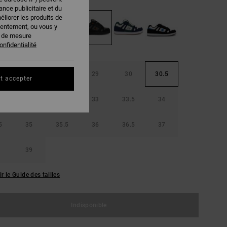
nce publicitaire et du
éliorer les produits de
sentement, ou vous y
s de mesure
onfidentialité
5
28
28.5
29
30
30.5
t accepter
32
32.5
33
33.5
34
5
35
35.5
36
36.5
37
39
ir le Guide des tailles
Indisponible