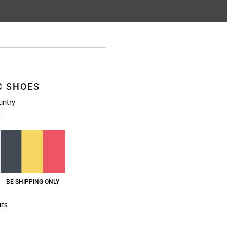
Note moyenne
4.7
/5
C SHOES
basé sur
30 avis vérifiés
depuis septembre 2025
untry
87% de nos clients recommandent ce produit
apport qualité / prix
Taille
Matière
4.8
4.8
Trop petit
Trop grand
BE SHIPPING ONLY
IES
lish
ce produit