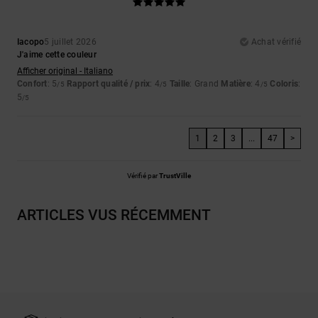
Iacopo
5 juillet 2026
Achat vérifié
J'aime cette couleur
Afficher original - Italiano
Confort
: 5
Rapport qualité / prix
: 4
Taille
: Grand
Matière
: 4
Coloris
:
/5
/5
/5
5
/5
1
2
3
...
47
>
Vérifié par
TrustVille
ARTICLES VUS RÉCEMMENT