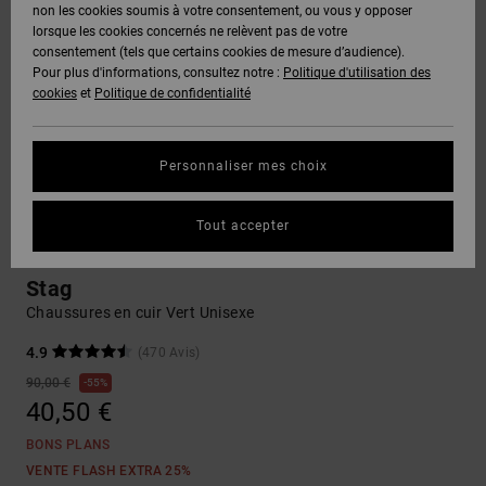
Voir Tout
non les cookies soumis à votre consentement, ou vous y opposer
Boots
Unisex
Pantalons &
Manteaux
Polaires &
lorsque les cookies concernés ne relèvent pas de votre
Quiksilver
Snowboard
Shorts
Deuxième
consentement (tels que certains cookies de mesure d’audience).
Freedom
VENTE
DC Star
Pantalons
Sweats
couche
Pour plus d'informations, consultez notre :
Politique d'utilisation des
FLASH
Voir Tout
Sweats
cookies
et
Politique de confidentialité
Unisex
Voir Tout
Protection
Roammax
Shorts
Bonnets
des données
Préférences
T-Shirts
Personnaliser mes choix
Langue Et
Voir Tout
Onyx
Boardshorts
Région
Gants
Guide des
Chemises &
tailles
Tout accepter
Polos
Sneakers
AT-2
Voir Tout
AIDE &
Accessoires
CONTACT
Stag
Démarrez une
Pantalons,
conversation
Chaussures en cuir Vert Unisexe
Liquid
Jeans &
Voir Tout
pour obtenir
Fuego
MAGASINS
Shorts
la réponse la
4.9
(470 Avis)
plus rapide à
90,00 €
55%
votre
40,50 €
question.
CARTE
Bonnets &
CADEAU
Casquettes
BONS PLANS
Démarrer une
conversation
VENTE FLASH EXTRA 25%