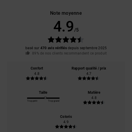
Note moyenne
4.9
/5
basé sur
470 avis vérifiés
depuis septembre 2025
89% de nos clients recommandent ce produit
Confort
Rapport qualité / prix
4.8
4.7
Taille
Matière
4.8
Trop petit
Trop grand
Coloris
4.9