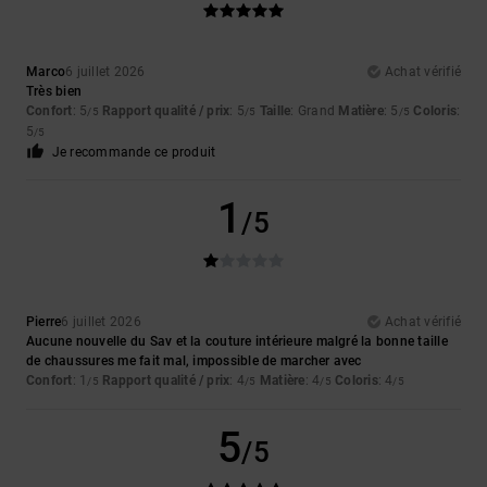
Marco
6 juillet 2026
Achat vérifié
Très bien
Confort
: 5
Rapport qualité / prix
: 5
Taille
: Grand
Matière
: 5
Coloris
:
/5
/5
/5
5
/5
Je recommande ce produit
1
/5
Pierre
6 juillet 2026
Achat vérifié
Aucune nouvelle du Sav et la couture intérieure malgré la bonne taille
de chaussures me fait mal, impossible de marcher avec
Confort
: 1
Rapport qualité / prix
: 4
Matière
: 4
Coloris
: 4
/5
/5
/5
/5
5
/5