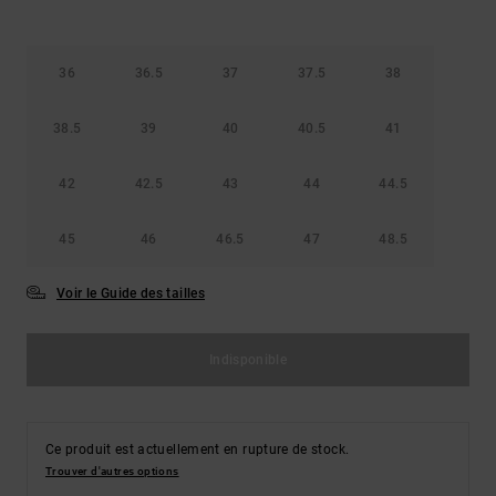
36
36.5
37
37.5
38
38.5
39
40
40.5
41
42
42.5
43
44
44.5
45
46
46.5
47
48.5
Voir le Guide des tailles
Indisponible
Ce produit est actuellement en rupture de stock.
Trouver d'autres options