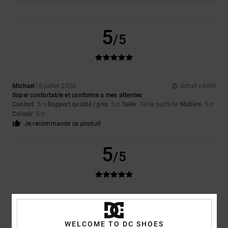
5
/5
Michael
10 juillet 2026
Achat vérifié
Super confortable et conforme a mes attentes
Confort
: 5
Rapport qualité / prix
: 5
Taille
: Taille parfaite
Matière
: 5
/5
/5
/5
Coloris
: 5
/5
Je recommande ce produit
5
/5
Sharon
10 juillet 2026
Achat vérifié
Mon fils les adore
WELCOME TO DC SHOES
Afficher original - English