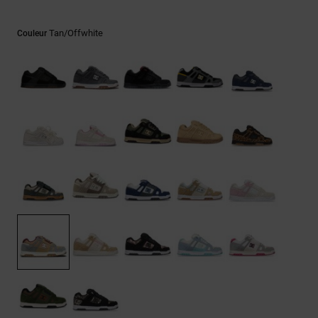
LISTE DE
Sacs & Sacs
Trouvez des
SOUHAITS
à dos
réponses aux
Tan/offwhite
Couleur
questions les
plus
Ceintures &
fréquentes et
Portes
notre
formulaire de
monnaies
contact.
Consulter
la FAQ