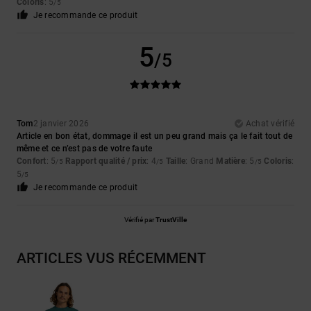
Coloris
: 5
/5
Je recommande ce produit
5
/5
Tom
2 janvier 2026
Achat vérifié
Article en bon état, dommage il est un peu grand mais ça le fait tout de
même et ce n’est pas de votre faute
Confort
: 5
Rapport qualité / prix
: 4
Taille
: Grand
Matière
: 5
Coloris
:
/5
/5
/5
5
/5
Je recommande ce produit
Vérifié par
TrustVille
ARTICLES VUS RÉCEMMENT