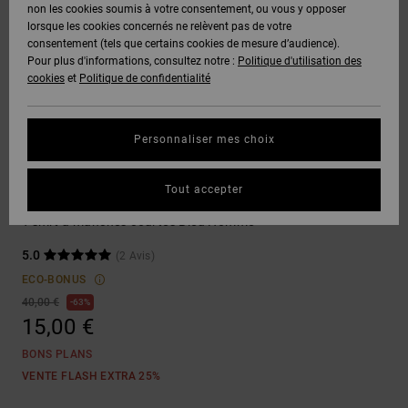
Voir Tout
non les cookies soumis à votre consentement, ou vous y opposer
Boots
Unisex
Pantalons &
Manteaux
Polaires &
lorsque les cookies concernés ne relèvent pas de votre
Quiksilver
Snowboard
Shorts
Deuxième
consentement (tels que certains cookies de mesure d’audience).
Freedom
VENTE
DC Star
Pantalons
Sweats
couche
Pour plus d'informations, consultez notre :
Politique d'utilisation des
FLASH
Voir Tout
Sweats
cookies
et
Politique de confidentialité
Unisex
Voir Tout
Protection
Roammax
Shorts
Bonnets
des données
Préférences
T-Shirts
Personnaliser mes choix
Langue Et
Voir Tout
Onyx
Boardshorts
Région
Gants
Guide des
T-shirts
Chemises &
tailles
Tout accepter
Polos
Stock Up
AT-2
Voir Tout
AIDE &
Accessoires
T-shirt à manches courtes Bleu Homme
CONTACT
Démarrez une
Pantalons,
5.0
(2 Avis)
conversation
Liquid
Jeans &
Voir Tout
pour obtenir
ECO-BONUS
Fuego
MAGASINS
Shorts
la réponse la
40,00 €
63%
plus rapide à
15,00 €
votre
question.
CARTE
Bonnets &
BONS PLANS
CADEAU
Casquettes
Démarrer une
VENTE FLASH EXTRA 25%
conversation