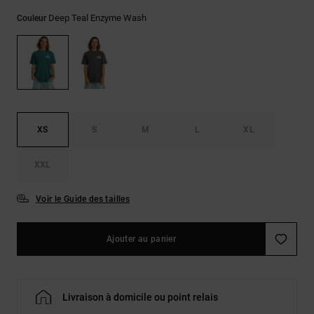
LISTE DE
Sacs & Sacs
Trouvez des
SOUHAITS
à dos
Deep Teal Enzyme Wash
Couleur
réponses aux
questions les
plus
Ceintures &
fréquentes et
Portes
notre
formulaire de
monnaies
contact.
Consulter
XS
S
M
L
XL
la FAQ
XXL
Voir le Guide des tailles
Ajouter au panier
Livraison à domicile ou point relais