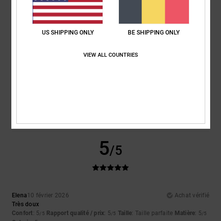
Confort
Rapport qualité / prix
5.0
4.5
US SHIPPING ONLY
BE SHIPPING ONLY
Taille
Matière
5.0
VIEW ALL COUNTRIES
Trop petit
Trop grand
Coloris
5.0
5
/5
Elena
10 février 2026
Achat vérifié
Très doux
Confort
: 5
Rapport qualité / prix
: 5
Taille
: Taille parfaite
Matière
: 5
/5
/5
/5