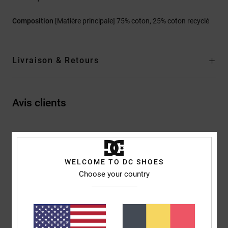
Composition
[Matière principale] 75% coton, 25% coton recyclé
Livraison & Retours
Avis clients
Note moyenne
5.0
WELCOME TO DC SHOES
/5
Choose your country
basé sur
2 avis vérifiés
depuis janvier 2026
100% de nos clients recommandent ce produit