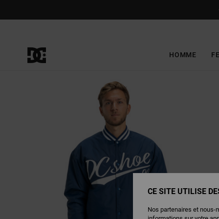
Passer
à
l'information
sur
le
produit
HOMME
F
CE SITE UTILISE D
Nos partenaires et nous-
informations sur votre ap