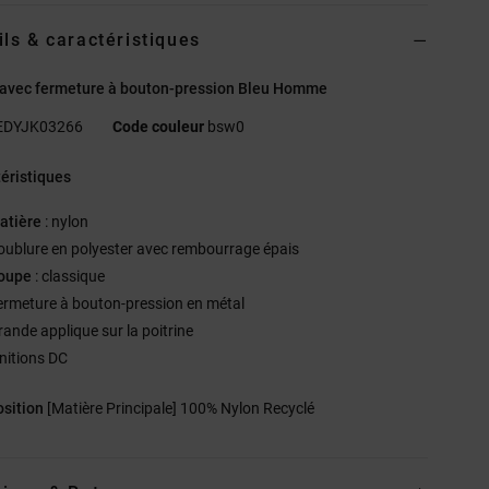
ils & caractéristiques
 avec fermeture à bouton-pression Bleu Homme
EDYJK03266
Code couleur
bsw0
éristiques
atière
: nylon
oublure en polyester avec rembourrage épais
oupe
: classique
ermeture à bouton-pression en métal
rande applique sur la poitrine
initions DC
sition
[Matière Principale] 100% Nylon Recyclé