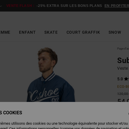
VENTE FLASH :
-25% EXTRA SUR LES BONS PLANS
EN PROFITE
EMME
ENFANT
SKATE
COURT GRAFFIK
SNOW
Page d'a
Sub
Veste
5.0
ECO-B
120,00
54,
BONS 
ES COOKIES
VENTE
mêmes utilisons des cookies ou une technologie équivalente pour stocker et/ou
pareil. Ces informations personnelles (comme vos données de navigation et vot