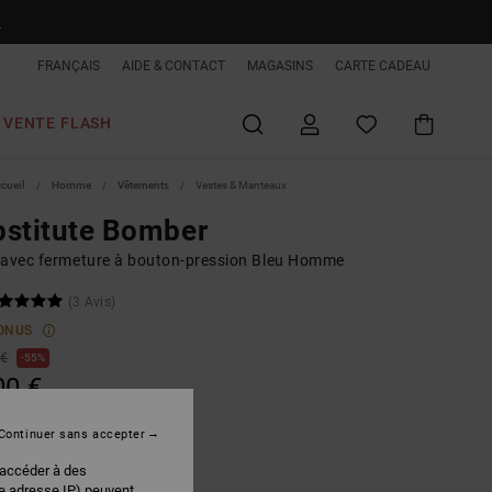
R
FRANÇAIS
AIDE & CONTACT
MAGASINS
CARTE CADEAU
VENTE FLASH
ccueil
Homme
Vêtements
Vestes & Manteaux
stitute Bomber
 avec fermeture à bouton-pression Bleu Homme
(3 Avis)
ONUS
 €
55%
00 €
PLANS
Continuer sans accepter
 FLASH EXTRA 25%
 accéder à des
re adresse IP) peuvent