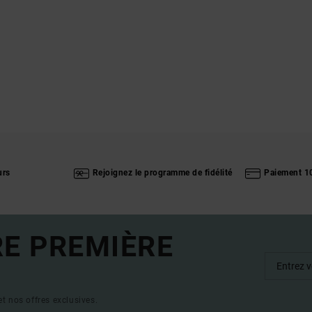
urs
Rejoignez le programme de fidélité
Paiement 1
RE PREMIÈRE
t nos offres exclusives.