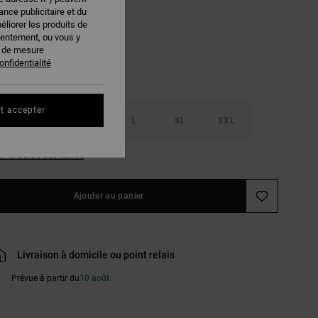
nce publicitaire et du
Estate Blue
r
éliorer les produits de
sentement, ou vous y
s de mesure
onfidentialité
t accepter
S
M
L
XL
XXL
ir le Guide des tailles
Ajouter au panier
Livraison à domicile ou point relais
Prévue à partir du
10 août