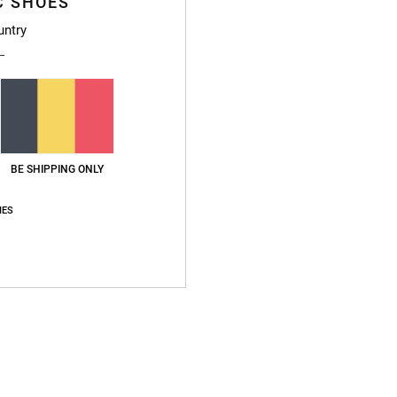
C SHOES
untry
BE SHIPPING ONLY
IES