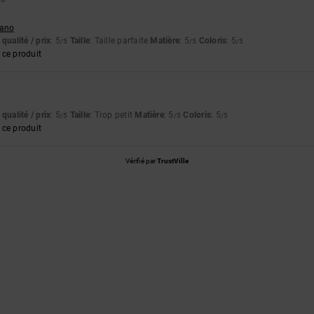
liano
qualité / prix
: 5
Taille
: Taille parfaite
Matière
: 5
Coloris
: 5
/5
/5
/5
ce produit
qualité / prix
: 5
Taille
: Trop petit
Matière
: 5
Coloris
: 5
/5
/5
/5
ce produit
Vérifié par
TrustVille