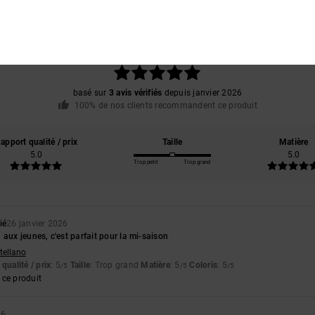
Note moyenne
5.0
/5
basé sur
3 avis vérifiés
depuis janvier 2026
100% de nos clients recommandent ce produit
apport qualité / prix
Taille
Matière
5.0
5.0
Trop petit
Trop grand
ié
26 janvier 2026
 aux jeunes, c'est parfait pour la mi-saison
stellano
qualité / prix
: 5
Taille
: Trop grand
Matière
: 5
Coloris
: 5
/5
/5
/5
ce produit
26