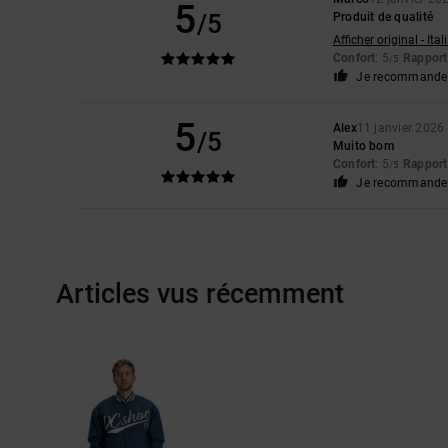
5
/5
Produit de qualité
Afficher original - Ita
Confort
: 5
Rapport 
/5
Je recommande 
5
Alex
11 janvier 2026
/5
Muito bom
Confort
: 5
Rapport 
/5
Je recommande 
Articles vus récemment