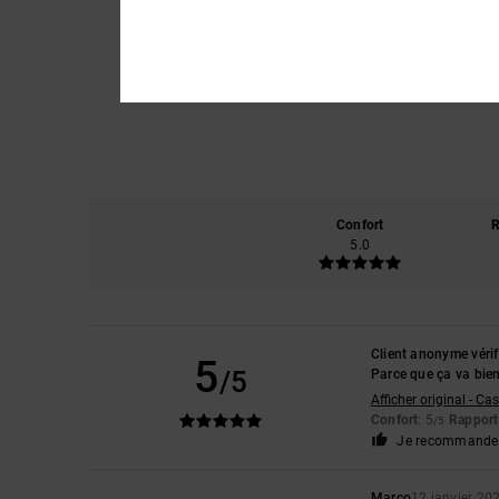
Confort
R
5.0
Client anonyme vérif
5
/5
Parce que ça va bien
Afficher original - Ca
Confort
: 5
Rapport 
/5
Je recommande 
Marco
12 janvier 20