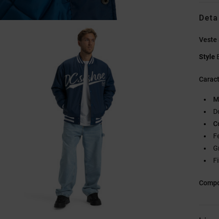
Deta
Veste
Style
Caract
M
D
C
F
G
F
Compo