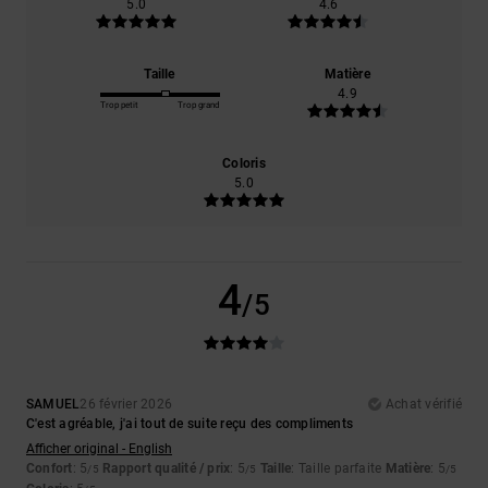
5.0
4.6
Taille
Matière
4.9
Trop petit
Trop grand
Coloris
5.0
4
/5
SAMUEL
26 février 2026
Achat vérifié
C'est agréable, j'ai tout de suite reçu des compliments
Afficher original - English
Confort
: 5
Rapport qualité / prix
: 5
Taille
: Taille parfaite
Matière
: 5
/5
/5
/5