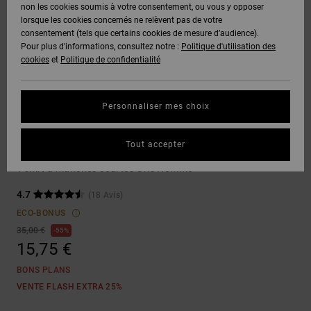
Voir Tout
non les cookies soumis à votre consentement, ou vous y opposer
Boots
Unisex
Pantalons &
Manteaux
Polaires &
lorsque les cookies concernés ne relèvent pas de votre
Quiksilver
Snowboard
Shorts
Deuxième
consentement (tels que certains cookies de mesure d’audience).
Freedom
VENTE
DC Star
Pantalons
Sweats
couche
Pour plus d'informations, consultez notre :
Politique d'utilisation des
FLASH
Voir Tout
Sweats
cookies
et
Politique de confidentialité
Unisex
Voir Tout
Protection
Roammax
Shorts
Bonnets
des données
Préférences
T-Shirts
Personnaliser mes choix
Langue Et
Voir Tout
Onyx
Boardshorts
Région
Gants
Guide des
T-shirts
Chemises &
tailles
Tout accepter
Polos
Substitute
AT-2
Voir Tout
AIDE &
Accessoires
T-shirt à manches courtes Gris Homme
CONTACT
Démarrez une
Pantalons,
4.7
(18 Avis)
conversation
Liquid
Jeans &
Voir Tout
pour obtenir
ECO-BONUS
Fuego
MAGASINS
Shorts
la réponse la
35,00 €
55%
plus rapide à
15,75 €
votre
question.
CARTE
Bonnets &
BONS PLANS
CADEAU
Casquettes
Démarrer une
VENTE FLASH EXTRA 25%
conversation