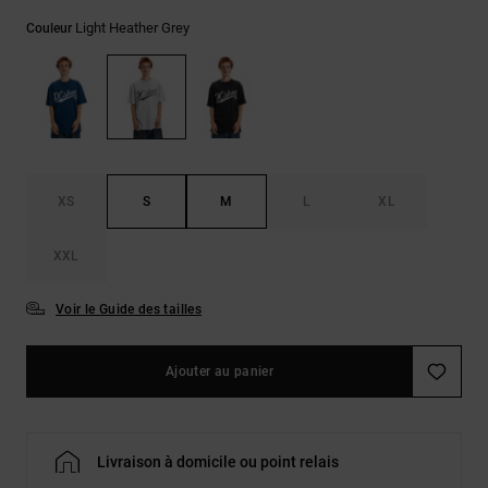
LISTE DE
Sacs & Sacs
Trouvez des
SOUHAITS
à dos
Light Heather Grey
Couleur
réponses aux
questions les
plus
Ceintures &
fréquentes et
Portes
notre
formulaire de
monnaies
contact.
Consulter
XS
S
M
L
XL
la FAQ
XXL
Voir le Guide des tailles
Ajouter au panier
Livraison à domicile ou point relais