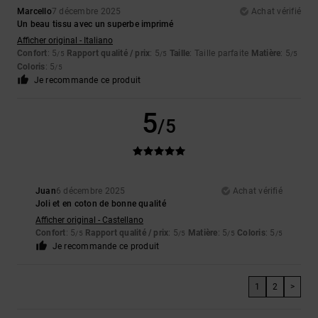
Marcello
7 décembre 2025
Achat vérifié
Un beau tissu avec un superbe imprimé
Afficher original - Italiano
Confort
: 5
Rapport qualité / prix
: 5
Taille
: Taille parfaite
Matière
: 5
/5
/5
/5
Coloris
: 5
/5
Je recommande ce produit
5
/5
Juan
6 décembre 2025
Achat vérifié
Joli et en coton de bonne qualité
Afficher original - Castellano
Confort
: 5
Rapport qualité / prix
: 5
Matière
: 5
Coloris
: 5
/5
/5
/5
/5
Je recommande ce produit
1
2
>