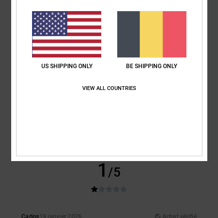
Confort
: 5
Rapport qualité / prix
: 5
Taille
: Taille parfaite
Matière
: 5
/5
/5
/5
Coloris
: 5
/5
Je recommande ce produit
5
/5
US SHIPPING ONLY
BE SHIPPING ONLY
VIEW ALL COUNTRIES
Client anonyme vérifié
25 janvier 2026
Achat vérifié
J'aime ce t-shirt
Afficher original - Castellano
Confort
: 5
Rapport qualité / prix
: 5
Taille
: Grand
Matière
: 5
/5
/5
/5
Je recommande ce produit
1
/5
Carlos
19 janvier 2026
Achat vérifié