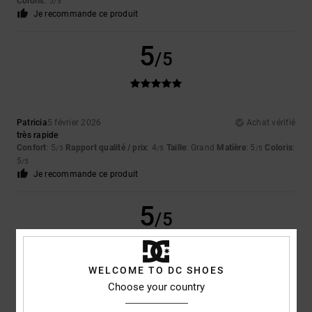
Coloris
: 5
/5
Je recommande ce produit
5
/5
Patricia
5 février 2026
Achat vérifié
très rapide
Confort
: 5
Rapport qualité / prix
: 4
Taille
: Grand
Matière
: 5
Coloris
:
/5
/5
/5
5
/5
Je recommande ce produit
5
/5
WELCOME TO DC SHOES
Rod
29 janvier 2026
Achat vérifié
Choose your country
Bonne qualité et bonne coupe
Afficher original - English