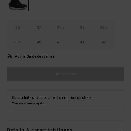
LISTE DE
Sacs & Sacs
Trouvez des
SOUHAITS
à dos
réponses aux
questions les
plus
Ceintures &
fréquentes et
36
37
37.5
38
38.5
Portes
notre
formulaire de
monnaies
contact.
39
40
40.5
41
42
Consulter
Voir le Guide des tailles
la FAQ
Indisponible
Ce produit est actuellement en rupture de stock.
Trouver d'autres options
Details & caractéristiques