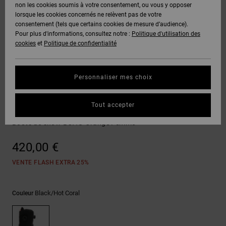
Voir Tout
non les cookies soumis à votre consentement, ou vous y opposer
Boots
Unisex
Pantalons &
Manteaux
Polaires &
lorsque les cookies concernés ne relèvent pas de votre
Quiksilver
Snowboard
Shorts
Deuxième
consentement (tels que certains cookies de mesure d’audience).
Freedom
VENTE
DC Star
Pantalons
Sweats
couche
Pour plus d'informations, consultez notre :
Politique d'utilisation des
FLASH
Voir Tout
Sweats
cookies
et
Politique de confidentialité
Unisex
Voir Tout
Protection
Roammax
Shorts
Bonnets
des données
Préférences
T-Shirts
Personnaliser mes choix
Langue Et
Voir Tout
Onyx
Boardshorts
Région
Gants
Guide des
Boa
Chemises &
tailles
Tout accepter
Polos
W'S Phase Pro Step On
AT-2
Voir Tout
AIDE &
Accessoires
Boots de snow BOA® Orange Femme
CONTACT
Démarrez une
Pantalons,
conversation
420,00 €
Liquid
Jeans &
Voir Tout
pour obtenir
Fuego
MAGASINS
Shorts
la réponse la
VENTE FLASH EXTRA 25%
plus rapide à
votre
question.
CARTE
Bonnets &
Black/hot Coral
Couleur
CADEAU
Casquettes
Démarrer une
conversation