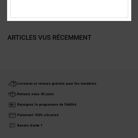
Livraison & Retours
ARTICLES VUS RÉCEMMENT
Livraison et retours gratuits pour les membres
Retours sous 30 jours
Rejoignez le programme de fidélité
Paiement 100% sécurisé
Besoin d'aide ?