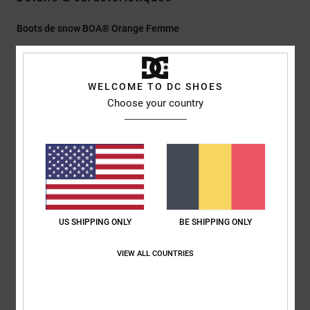
Boots de snow BOA® Orange Femme
Style
ADJO100036
Code couleur
kho
Caractéristiques
WELCOME TO DC SHOES
Choose your country
Semelle extérieure Step On®
Double système d'ajustement BOA® avec cadran de
languette H4 et harnais de cheville interne contrôlé par un
cadran BOA® à distance
Chausson Response liner II
Isolation PRIMALOFT
Semelle intérieure IMPACT-ALG moulée
US SHIPPING ONLY
BE SHIPPING ONLY
Lacets BOA® Silver SS
Indice de flex : 5/10.
VIEW ALL COUNTRIES
Composition
83,85% Synthétique, 16,15% Textile