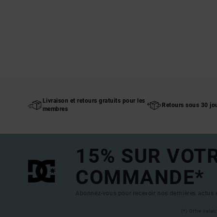
Livraison et retours gratuits pour les
Retours sous 30 jo
membres
15% SUR VOT
COMMANDE*
Abonnez-vous pour recevoir nos dernières actus e
(*) Offre vala