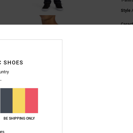
Style
Caract
M
C
C
L
C SHOES
É
untry
Ét
Compo
Livr
BE SHIPPING ONLY
IES