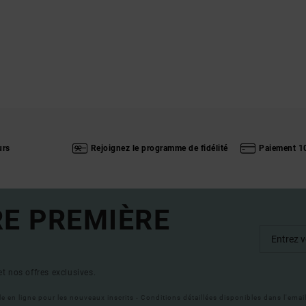
urs
Rejoignez le programme de fidélité
Paiement 1
RE PREMIÈRE
t nos offres exclusives.
ble en ligne pour les nouveaux inscrits - Conditions détaillées disponibles dans l'ema