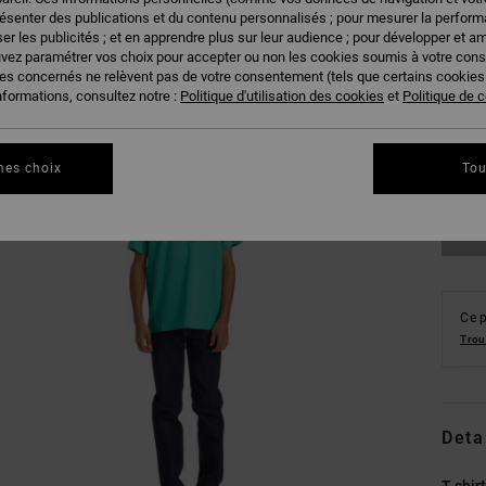
résenter des publications et du contenu personnalisés ; pour mesurer la performa
er les publicités ; et en apprendre plus sur leur audience ; pour développer et am
uvez paramétrer vos choix pour accepter ou non les cookies soumis à votre con
ies concernés ne relèvent pas de votre consentement (tels que certains cookie
nformations, consultez notre :
Politique d'utilisation des cookies
et
Politique de c
8/X
Vo
mes choix
Tou
Ce p
Trou
Deta
T-shir