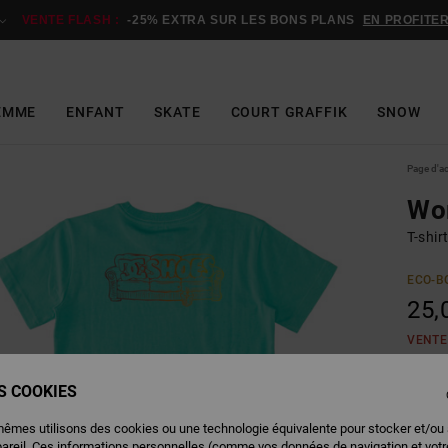
VENTE FLASH :
-25% EXTRA SUR LES BONS PLANS
EN PROFITE
EMME
ENFANT
SKATE
COURT GRAFFIK
SNOW
Page d'a
Wor
T-shir
ECO-B
25,
VENTE
ES COOKIES
Couleu
mêmes utilisons des cookies ou une technologie équivalente pour stocker et/ou
pareil. Ces informations personnelles (comme vos données de navigation et vot