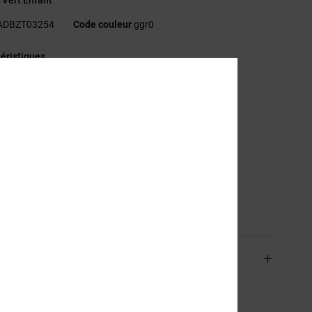
ADBZT03254
Code couleur
ggr0
éristiques
atière :
Jersey de coton recyclé [200 g/m2]
oupe :
couple Standard fit classique
ol :
col rond
ogo :
imprimé sur la poitrine
tiquette sérigraphiée centrée sur la nuque
iquette sur l'ourlet
sition
75% coton, 25% coton recyclé
aison & Retours