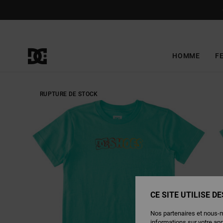
Passer
à
l'information
sur
le
produit
HOMME
F
RUPTURE DE STOCK
CE SITE UTILISE D
Nos partenaires et nous-
informations sur votre ap