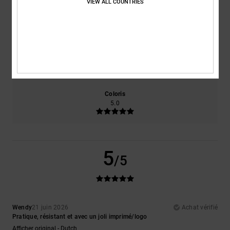
VIEW ALL COUNTRIES
Confort
Rapport qualité / prix
5.0
5.0
Taille
Matière
5.0
Trop petit
Trop grand
Coloris
5.0
5
/5
Wendy
21 juin 2026
Achat vérifié
Pratique, résistant et avec un joli imprimé/logo
Afficher original - Dutch