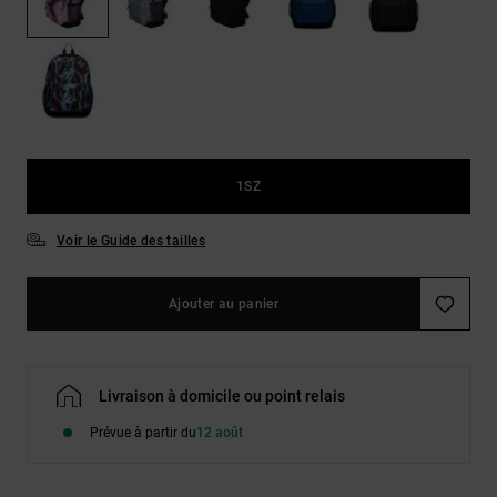
LISTE DE
Sacs & Sacs
Trouvez des
SOUHAITS
à dos
réponses aux
questions les
plus
Ceintures &
fréquentes et
Portes
notre
formulaire de
monnaies
contact.
1SZ
Consulter
la FAQ
Voir le Guide des tailles
Ajouter au panier
Livraison à domicile ou point relais
Prévue à partir du
12 août