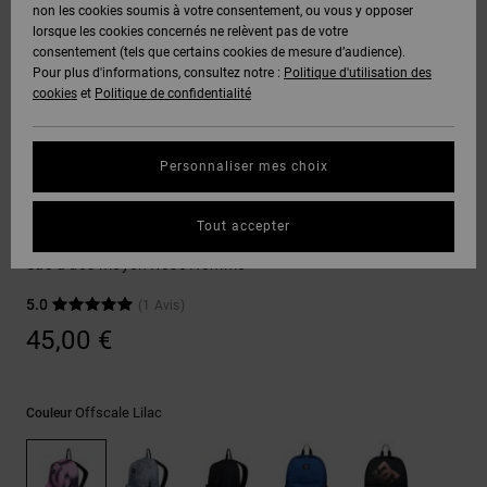
Voir Tout
non les cookies soumis à votre consentement, ou vous y opposer
Boots
Unisex
Pantalons &
Manteaux
Polaires &
lorsque les cookies concernés ne relèvent pas de votre
Quiksilver
Snowboard
Shorts
Deuxième
consentement (tels que certains cookies de mesure d’audience).
Freedom
VENTE
DC Star
Pantalons
Sweats
couche
Pour plus d'informations, consultez notre :
Politique d'utilisation des
FLASH
Voir Tout
Sweats
cookies
et
Politique de confidentialité
Unisex
Voir Tout
Protection
Roammax
Shorts
Bonnets
des données
Préférences
T-Shirts
Personnaliser mes choix
Langue Et
Voir Tout
Onyx
Boardshorts
Région
Gants
Guide des
Sacs & Sacs à Dos
Chemises &
tailles
Tout accepter
Polos
Backsider 20L
AT-2
Voir Tout
AIDE &
Accessoires
Sac à dos moyen Rose Homme
CONTACT
Démarrez une
Pantalons,
5.0
(1 Avis)
conversation
Liquid
Jeans &
Voir Tout
pour obtenir
45,00 €
Fuego
MAGASINS
Shorts
la réponse la
plus rapide à
votre
question.
CARTE
Bonnets &
Offscale Lilac
Couleur
CADEAU
Casquettes
Démarrer une
conversation