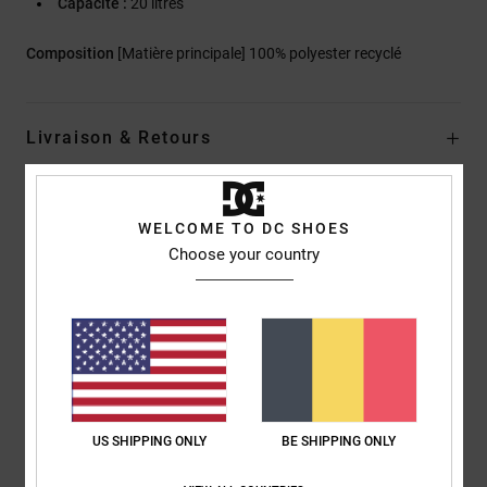
Capacité :
20 litres
Composition
[Matière principale] 100% polyester recyclé
Livraison & Retours
Avis clients
WELCOME TO DC SHOES
Choose your country
Note moyenne
5.0
/5
basé sur
1 avis vérifiés
depuis juin 2026
US SHIPPING ONLY
BE SHIPPING ONLY
100% de nos clients recommandent ce produit