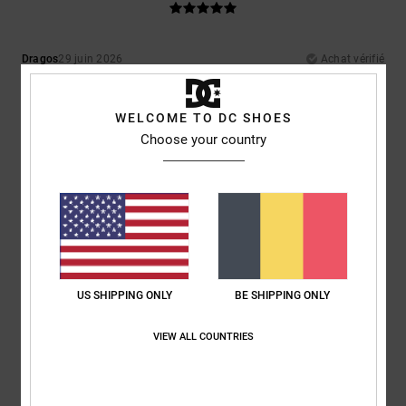
Dragos
29 juin 2026
Achat vérifié
Je les ai portés une fois ; ils me vont bien et mon téléphone rentre dans
la poche.
Afficher original - Deutsch
WELCOME TO DC SHOES
Confort
: 4
Rapport qualité / prix
: 4
Matière
: 5
Coloris
: 5
/5
/5
/5
/5
Choose your country
Je recommande ce produit
5
/5
Hicham
23 juin 2026
Achat vérifié
US SHIPPING ONLY
BE SHIPPING ONLY
Super short, la matière est sympa, la coupe est top, les poches assez
profondes comme on aime✌ Pour le rapport qualité/prix, article acheté
en promo ✨️
VIEW ALL COUNTRIES
Confort
: 5
Rapport qualité / prix
: 4
Taille
: Taille parfaite
Matière
: 5
/5
/5
/5
Coloris
: 5
/5
Je recommande ce produit