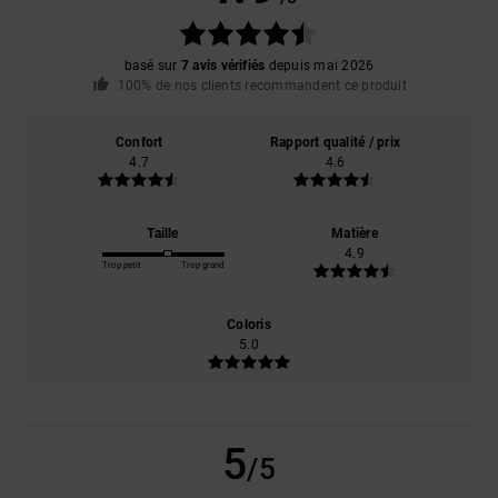
basé sur
7 avis vérifiés
depuis mai 2026
100% de nos clients recommandent ce produit
Confort
Rapport qualité / prix
4.7
4.6
Taille
Matière
4.9
Trop petit
Trop grand
Coloris
5.0
5
/5