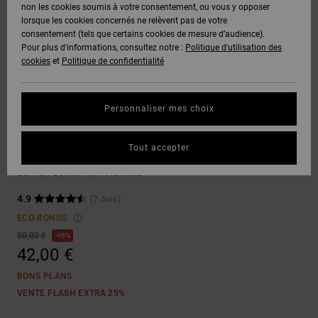
Voir Tout
non les cookies soumis à votre consentement, ou vous y opposer
Boots
Unisex
Pantalons &
Manteaux
Polaires &
lorsque les cookies concernés ne relèvent pas de votre
Quiksilver
Snowboard
Shorts
Deuxième
consentement (tels que certains cookies de mesure d’audience).
Freedom
VENTE
DC Star
Pantalons
Sweats
couche
Pour plus d'informations, consultez notre :
Politique d'utilisation des
FLASH
Voir Tout
Sweats
cookies
et
Politique de confidentialité
Unisex
Voir Tout
Protection
Roammax
Shorts
Bonnets
des données
Préférences
T-Shirts
Personnaliser mes choix
Langue Et
Voir Tout
Onyx
Boardshorts
Région
Gants
Guide des
Shorts
Chemises &
tailles
Tout accepter
Polos
Baggy
AT-2
Voir Tout
AIDE &
Accessoires
Jort en denim Noir Homme
CONTACT
Démarrez une
Pantalons,
4.9
(7 Avis)
conversation
Liquid
Jeans &
Voir Tout
pour obtenir
ECO-BONUS
Fuego
MAGASINS
Shorts
la réponse la
80,00 €
48%
plus rapide à
42,00 €
votre
question.
CARTE
Bonnets &
BONS PLANS
CADEAU
Casquettes
Démarrer une
VENTE FLASH EXTRA 25%
conversation