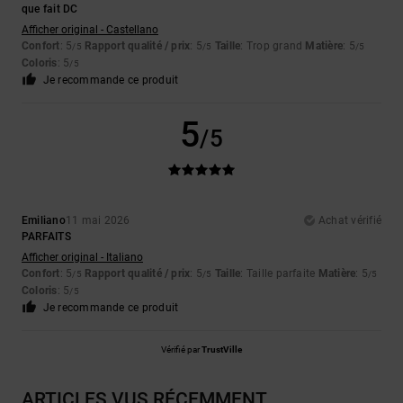
que fait DC
Afficher original - Castellano
Confort
: 5
Rapport qualité / prix
: 5
Taille
: Trop grand
Matière
: 5
/5
/5
/5
Coloris
: 5
/5
Je recommande ce produit
5
/5
Emiliano
11 mai 2026
Achat vérifié
PARFAITS
Afficher original - Italiano
Confort
: 5
Rapport qualité / prix
: 5
Taille
: Taille parfaite
Matière
: 5
/5
/5
/5
Coloris
: 5
/5
Je recommande ce produit
Vérifié par
TrustVille
ARTICLES VUS RÉCEMMENT