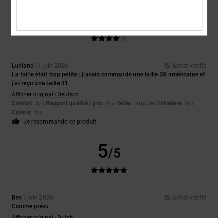
4
/5
Luciano
11 juin 2026
Achat vérifié
La taille était trop petite : j’avais commandé une taille 38 américaine et
j’ai reçu une taille 31
Afficher original - Deutsch
Confort
: 5
Rapport qualité / prix
: 4
Taille
: Trop petit
Matière
: 5
/5
/5
/5
Coloris
: 5
/5
Je recommande ce produit
5
/5
Ben
1 juin 2026
Achat vérifié
Comme prévu
Afficher original - Dutch