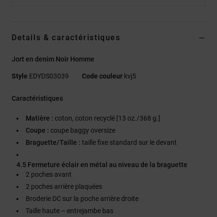
Details & caractéristiques
Jort en denim Noir Homme
Style
EDYDS03039
Code couleur
kvj5
Caractéristiques
Matière :
coton, coton recyclé [13 oz./368 g.]
Coupe :
coupe baggy oversize
Braguette/Taille :
taille fixe standard sur le devant
4.5 Fermeture éclair en métal au niveau de la braguette
2 poches avant
2 poches arrière plaquées
Broderie DC sur la poche arrière droite
Taille haute – entrejambe bas