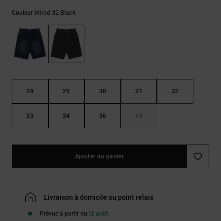
LISTE DE
Sacs & Sacs
Trouvez des
SOUHAITS
à dos
Wired 32 Black
Couleur
réponses aux
questions les
plus
Ceintures &
fréquentes et
Portes
notre
formulaire de
monnaies
contact.
Consulter
28
29
30
31
32
la FAQ
33
34
36
38
Ajouter au panier
Livraison à domicile ou point relais
Prévue à partir du
12 août