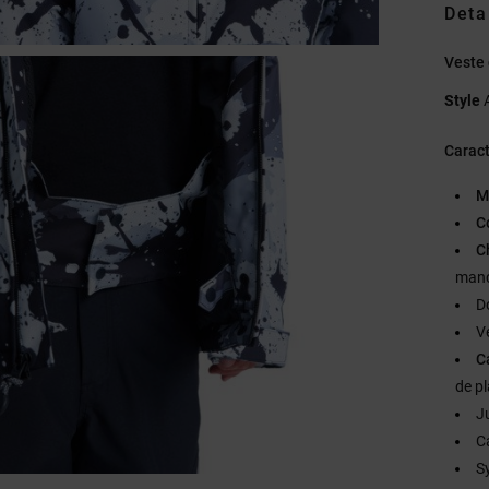
Deta
Veste 
Style
Caract
M
C
C
manc
D
Ve
C
de p
J
C
S