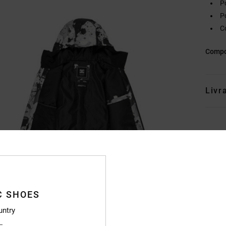
P
P
C
Compo
Livr
C SHOES
untry