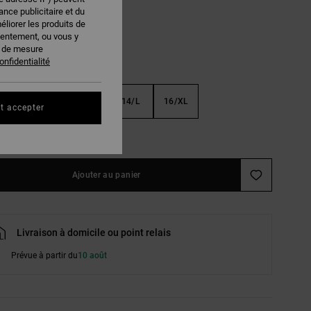
nce publicitaire et du
éliorer les produits de
sentement, ou vous y
s de mesure
onfidentialité
S
10/S
12/M
14/L
16/XL
t accepter
ir le Guide des tailles
Ajouter au panier
Livraison à domicile ou point relais
Prévue à partir du
10 août