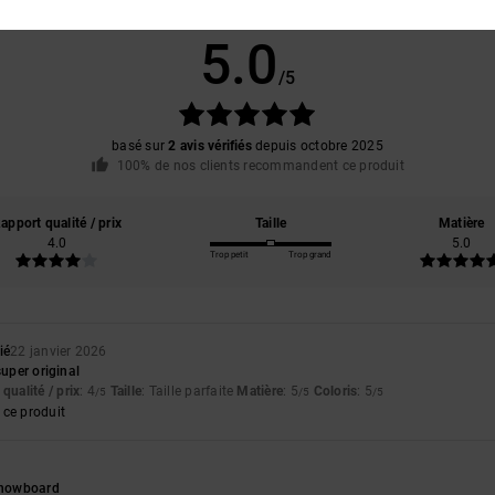
Note moyenne
5.0
/5
basé sur
2 avis vérifiés
depuis octobre 2025
100% de nos clients recommandent ce produit
apport qualité / prix
Taille
Matière
4.0
5.0
Trop petit
Trop grand
ié
22 janvier 2026
super original
qualité / prix
: 4
Taille
: Taille parfaite
Matière
: 5
Coloris
: 5
/5
/5
/5
ce produit
5
 snowboard