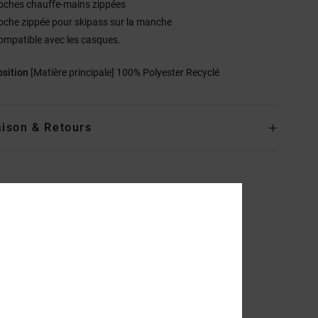
oches chauffe-mains zippées
oche zippée pour skipass sur la manche
ompatible avec les casques.
sition
[Matière principale] 100% Polyester Recyclé
aison & Retours