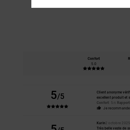
Confort
R
5.0
5
Client anonyme vérif
/5
excellent produit et 
Confort
: 5
Rapport 
/5
Je recommande 
Karin
2 octobre 202
5
Très belle veste de