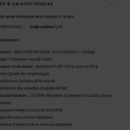
ils & caractéristiques
de snow technique Noir Garçon 8-16 ans
ADBTJ03032
Code couleur
kzl4
éristiques
atière :
WEATHER DEFENSE 10 (10,000mm / 5,000g)
orps :
Polyester recyclé Dobby
haleur et doublure :
isolation Profill 120 g corps et 80 g
hes (poids de remplissage)
oublure en taffetas 60% recyclé
ntilation des aisselles doublée de filet
aractéristiques :
C0 DWR déperlant (traitement durable à base
lantes)
upe pare-neige à coutures étanches
apuche avec cordon élastique
ystème d'attache de la veste au pantalon