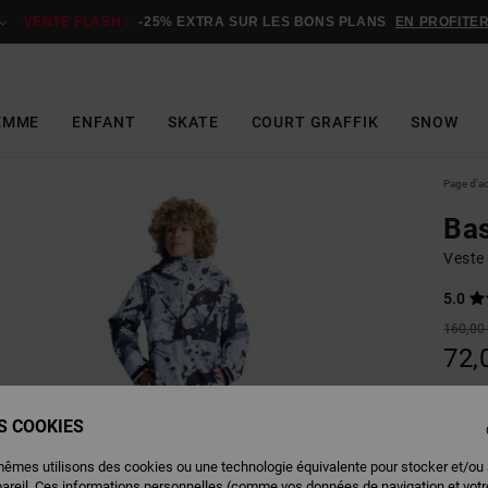
VENTE FLASH :
-25% EXTRA SUR LES BONS PLANS
EN PROFITE
EMME
ENFANT
SKATE
COURT GRAFFIK
SNOW
Page d'a
Bas
Veste
5.0
160,00
72,
BONS 
VENTE
ES COOKIES
mêmes utilisons des cookies ou une technologie équivalente pour stocker et/ou
Couleu
pareil. Ces informations personnelles (comme vos données de navigation et vot