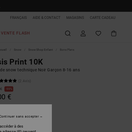
R
FRANÇAIS
AIDE & CONTACT
MAGASINS
CARTE CADEAU
VENTE FLASH
ccueil
Snow
Snow Shop Enfant
Bons Plans
is Print 10K
 de snow technique Noir Garçon 8-16 ans
(2 Avis)
 €
55%
00 €
PLANS
 FLASH EXTRA 25%
Continuer sans accepter
 accéder à des
Splat Camo
r
re adresse IP) peuvent