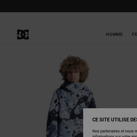
Passer
à
l'information
sur
le
produit
HOMME
F
CE SITE UTILISE D
Nos partenaires et nous-
informations sur votre ap