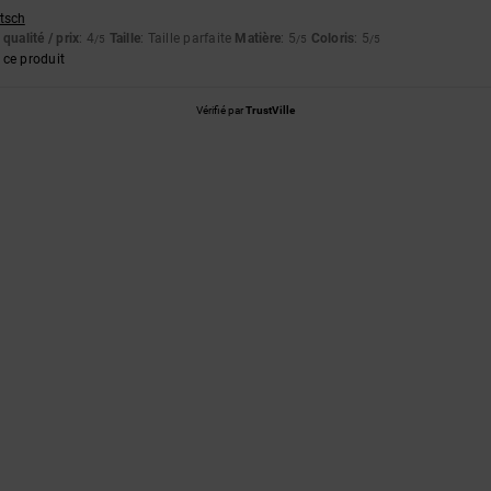
utsch
qualité / prix
: 4
Taille
: Taille parfaite
Matière
: 5
Coloris
: 5
/5
/5
/5
ce produit
Vérifié par
TrustVille