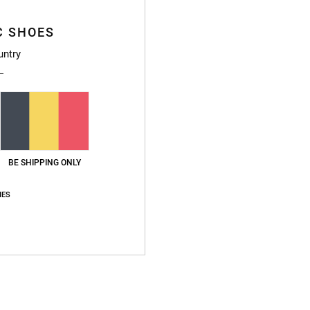
C SHOES
untry
BE SHIPPING ONLY
IES