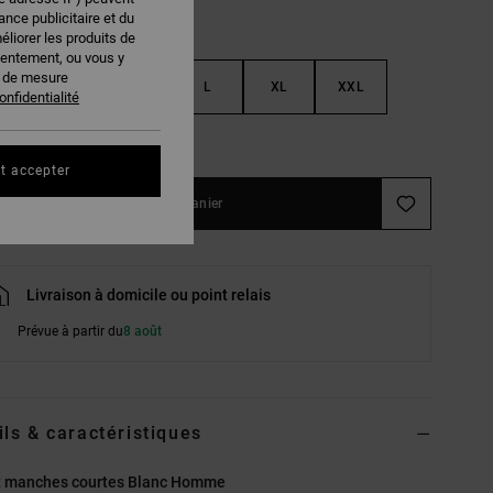
nce publicitaire et du
éliorer les produits de
sentement, ou vous y
s de mesure
S
M
L
XL
XXL
onfidentialité
ir le Guide des tailles
t accepter
Ajouter au panier
Livraison à domicile ou point relais
Prévue à partir du
8 août
ils & caractéristiques
rt manches courtes Blanc Homme