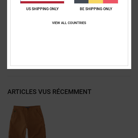
Coupe large et légèrement fuselée sur la jambe
US SHIPPING ONLY
BE SHIPPING ONLY
Ouverture de jambe:
24"
Entrejambe:
8.5"
VIEW ALL COUNTRIES
Longueur :
22"
Composition
[Matière Principale] 80% Coton, 20% Coton Recyclé
Livraison & Retours
ARTICLES VUS RÉCEMMENT