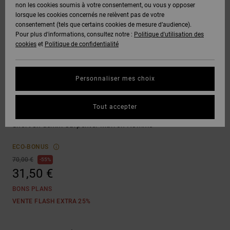
Voir Tout
non les cookies soumis à votre consentement, ou vous y opposer
Boots
Unisex
Pantalons &
Manteaux
Polaires &
lorsque les cookies concernés ne relèvent pas de votre
Quiksilver
Snowboard
Shorts
Deuxième
consentement (tels que certains cookies de mesure d’audience).
Freedom
VENTE
DC Star
Pantalons
Sweats
couche
Pour plus d'informations, consultez notre :
Politique d'utilisation des
FLASH
Voir Tout
Sweats
cookies
et
Politique de confidentialité
Unisex
Voir Tout
Protection
Roammax
Shorts
Bonnets
des données
Préférences
T-Shirts
Personnaliser mes choix
Langue Et
Voir Tout
Onyx
Boardshorts
Région
Gants
Guide des
Shorts
Chemises &
tailles
Tout accepter
Polos
Carpenter Baggy Rbo
AT-2
Voir Tout
AIDE &
Accessoires
Short en denim Carpenter Marron Homme
CONTACT
Démarrez une
Pantalons,
conversation
ECO-BONUS
Liquid
Jeans &
Voir Tout
pour obtenir
70,00 €
55%
Fuego
MAGASINS
Shorts
la réponse la
31,50 €
plus rapide à
votre
BONS PLANS
question.
CARTE
Bonnets &
VENTE FLASH EXTRA 25%
CADEAU
Casquettes
Démarrer une
conversation