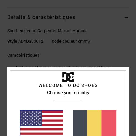
Details & caractéristiques
Short en denim Carpenter Marron Homme
Style
ADYDS03012
Code couleur
cmmw
Caractéristiques
Matière :
Matière en coton et coton recyclé (13 oz.)
Score EIM avec impact environnemental faible
Coupe :
coupe baggy
WELCOME TO DC SHOES
Braguette/taille :
taille fixe standard sur le devant
Choose your country
4.5 Fermeture à glissière en métal sur la braguette
Deux poches en biais sur le devant
Deux poches plaquées dans le dos
Taille haute – entrejambe bas
Coupe baggy des hanches aux cuisses