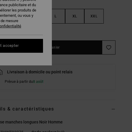
nce publicitaire et du
éliorer les produits de
sentement, ou vous y
S
M
L
XL
XXL
s de mesure
onfidentialité
ir le Guide des tailles
t accepter
Ajouter au panier
Livraison à domicile ou point relais
Prévue à partir du
8 août
ils & caractéristiques
se manches longues Noir Homme