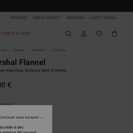
R
FRANÇAIS
AIDE & CONTACT
MAGASINS
CARTE CADEAU
VENTE FLASH
ccueil
Homme
Vêtements
Chemises
shal Flannel
se manches longues Noir Homme
00 €
Black 2
r
Continuer sans accepter
 accéder à des
re adresse IP) peuvent