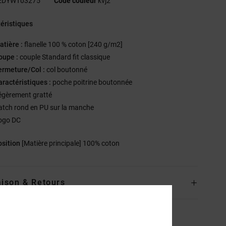
EDYWT03275
Code couleur
kvj2
éristiques
atière :
flanelle 100 % coton [240 g/m2]
oupe :
couple Standard fit classique
ermeture/Col :
col boutonné
aractéristiques :
poche poitrine boutonnée
égèrement gratté
atch rond en PU sur la manche
ogo DC
sition
[Matière principale] 100% coton
aison & Retours