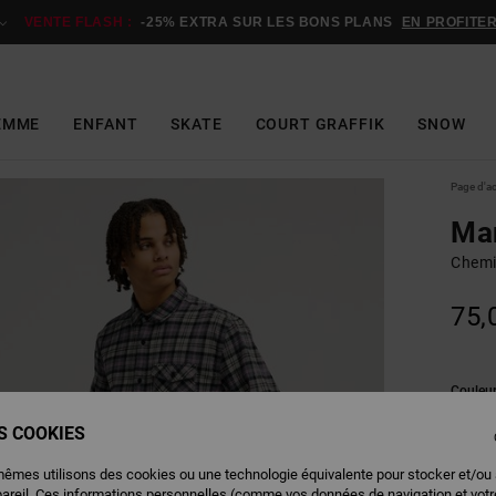
VENTE FLASH :
-25% EXTRA SUR LES BONS PLANS
EN PROFITE
EMME
ENFANT
SKATE
COURT GRAFFIK
SNOW
Page d'a
Mar
Chemi
75,
Couleu
ES COOKIES
mêmes utilisons des cookies ou une technologie équivalente pour stocker et/ou
pareil. Ces informations personnelles (comme vos données de navigation et vot