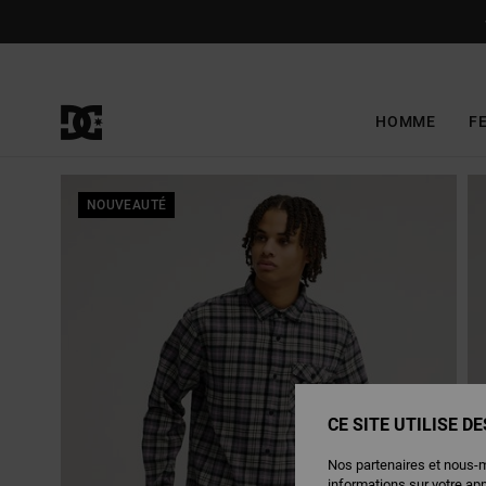
Passer
à
l'information
sur
le
produit
HOMME
F
NOUVEAUTÉ
CE SITE UTILISE D
Nos partenaires et nous-
informations sur votre ap