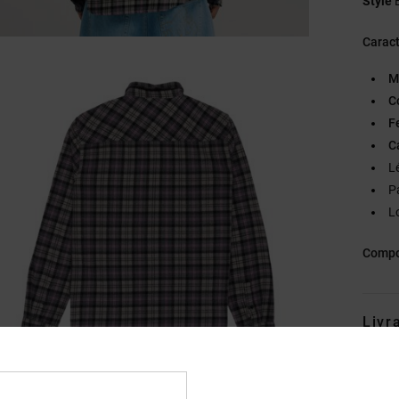
Style
Caract
M
C
F
C
L
P
L
Compo
Livr