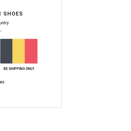
C SHOES
untry
BE SHIPPING ONLY
IES