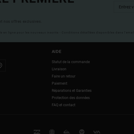
t nos offres exclusives.
ble en ligne pour les nouveaux inscrits - Conditions détaillées disponibles dans l'ema
AIDE
Statut de la commande
Livraison
Faire un retour
Paiement
Réparations et Garanties
Protection des données
FAQ et contact