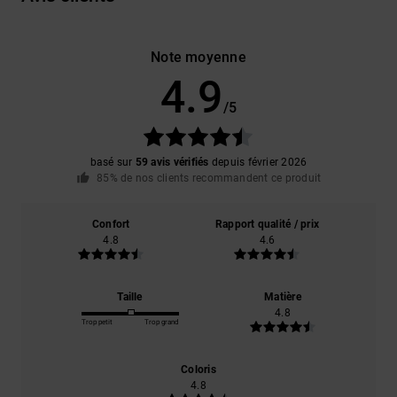
Note moyenne
4.9
/5
basé sur
59 avis vérifiés
depuis février 2026
85% de nos clients recommandent ce produit
Confort
Rapport qualité / prix
4.8
4.6
Taille
Matière
4.8
Trop petit
Trop grand
Coloris
4.8