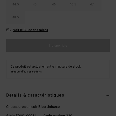
44.5
45
46
46.5
47
48.5
Voir le Guide des tailles
Indisponible
Ce produit est actuellement en rupture de stock.
Trouver d'autres options
Details & caractéristiques
Chaussures en cuir Bleu Unisexe
Style
EDYS100014
Code couleur
320