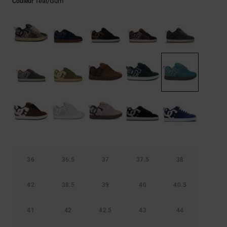
Teal/gum
Couleur
LISTE DE
Sacs & Sacs
Trouvez des
SOUHAITS
à dos
réponses aux
questions les
plus
Ceintures &
fréquentes et
Portes
notre
formulaire de
monnaies
contact.
Consulter
la FAQ
36
36.5
37
37.5
38
42
38.5
39
40
40.5
41
42
42.5
43
44