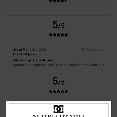
5
/5
Josep M
24 juillet 2026
Achat vérifié
Elles sont jolies
Afficher original - Castellano
Confort
: 5
Rapport qualité / prix
: 4
Matière
: 5
Coloris
: 5
/5
/5
/5
/5
5
/5
David
23 juillet 2026
Achat vérifié
La qualité !
WELCOME TO DC SHOES
Afficher original - English