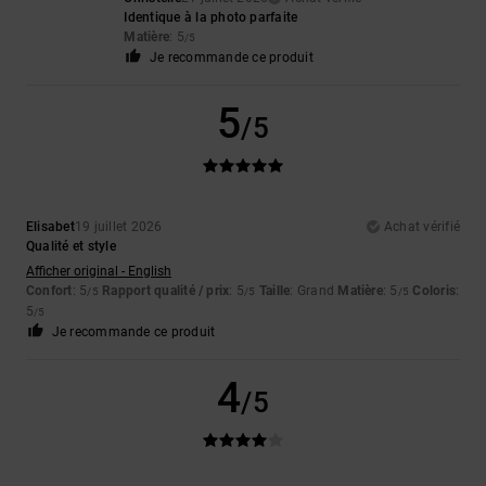
Identique à la photo parfaite
Matière
: 5
/5
Je recommande ce produit
5
/5
Elisabet
19 juillet 2026
Achat vérifié
Qualité et style
Afficher original - English
Confort
: 5
Rapport qualité / prix
: 5
Taille
: Grand
Matière
: 5
Coloris
:
/5
/5
/5
5
/5
Je recommande ce produit
4
/5