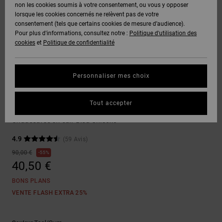
Voir Tout
non les cookies soumis à votre consentement, ou vous y opposer
Boots
Unisex
Pantalons &
Manteaux
Polaires &
lorsque les cookies concernés ne relèvent pas de votre
Quiksilver
Snowboard
Shorts
Deuxième
consentement (tels que certains cookies de mesure d’audience).
Freedom
VENTE
DC Star
Pantalons
Sweats
couche
Pour plus d'informations, consultez notre :
Politique d'utilisation des
FLASH
Voir Tout
Sweats
cookies
et
Politique de confidentialité
Unisex
Voir Tout
Protection
Roammax
Shorts
Bonnets
des données
Préférences
T-Shirts
Personnaliser mes choix
Langue Et
Voir Tout
Onyx
Boardshorts
Région
Gants
Guide des
Chaussures de Skate
Chemises &
tailles
Tout accepter
Polos
Court Graffik
AT-2
Voir Tout
AIDE &
Accessoires
Chaussures en cuir Bleu Unisexe
CONTACT
Démarrez une
Pantalons,
4.9
(59 Avis)
conversation
Liquid
Jeans &
Voir Tout
pour obtenir
90,00 €
55%
Fuego
MAGASINS
Shorts
la réponse la
40,50 €
plus rapide à
votre
BONS PLANS
question.
CARTE
Bonnets &
VENTE FLASH EXTRA 25%
CADEAU
Casquettes
Démarrer une
conversation