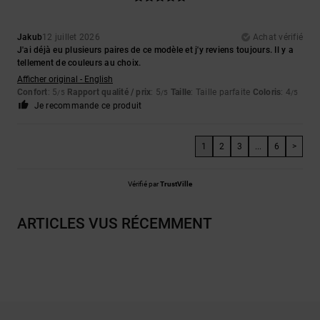
Jakub
12 juillet 2026
Achat vérifié
J'ai déjà eu plusieurs paires de ce modèle et j'y reviens toujours. Il y a
tellement de couleurs au choix.
Afficher original - English
Confort
: 5
Rapport qualité / prix
: 5
Taille
: Taille parfaite
Coloris
: 4
/5
/5
/5
Je recommande ce produit
1
2
3
...
6
>
Vérifié par
TrustVille
ARTICLES VUS RÉCEMMENT