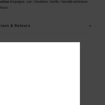
sition
Empeigne : cuir / Doublure : textile / Semelle extérieure :
chouc
aison & Retours