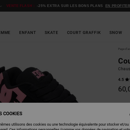
VENTE FLASH :
-25% EXTRA SUR LES BONS PLANS
EN PROFITE
EMME
ENFANT
SKATE
COURT GRAFFIK
SNOW
Page d'a
Cou
Chaus
4.5
60,
Couleu
ES COOKIES
mêmes utilisons des cookies ou une technologie équivalente pour stocker et/ou
pareil. Ces informations personnelles (comme vos données de navigation et vot