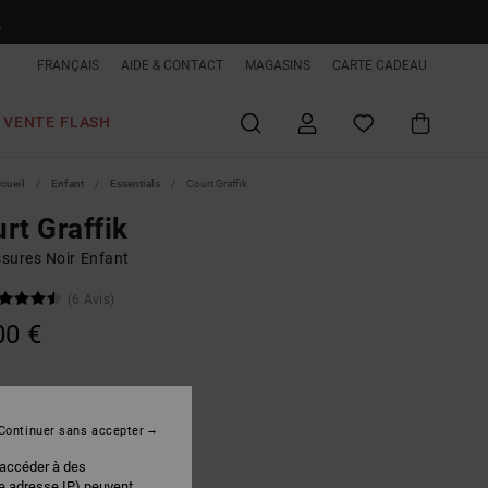
R
FRANÇAIS
AIDE & CONTACT
MAGASINS
CARTE CADEAU
VENTE FLASH
ccueil
Enfant
Essentials
Court Graffik
rt Graffik
sures Noir Enfant
(6 Avis)
00 €
Black/pink
r
Continuer sans accepter
 accéder à des
re adresse IP) peuvent