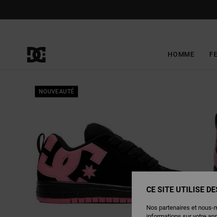
Passer
à
l'information
sur
le
produit
HOMME
F
NOUVEAUTÉ
CE SITE UTILISE D
Nos partenaires et nous-
informations sur votre ap