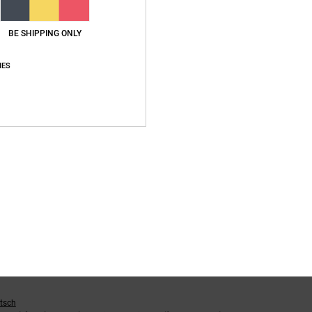
apport qualité / prix
Taille
Matière
3.8
5.0
BE SHIPPING ONLY
Trop petit
Trop grand
IES
utsch
qualité / prix
: 4
Taille
: Taille parfaite
Matière
: 5
Coloris
: 5
/5
/5
/5
ce produit
6
 confortables.
utsch
qualité / prix
: 5
Taille
: Grand
Matière
: 5
Coloris
: 5
/5
/5
/5
ce produit
utsch