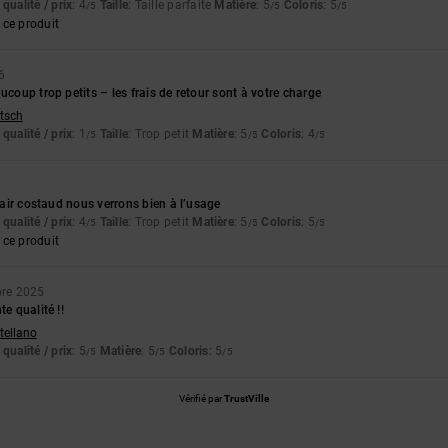
qualité / prix
: 4
Taille
: Taille parfaite
Matière
: 5
Coloris
: 5
/5
/5
/5
ce produit
6
ucoup trop petits – les frais de retour sont à votre charge
utsch
qualité / prix
: 1
Taille
: Trop petit
Matière
: 5
Coloris
: 4
/5
/5
/5
l’air costaud nous verrons bien à l’usage
qualité / prix
: 4
Taille
: Trop petit
Matière
: 5
Coloris
: 5
/5
/5
/5
ce produit
re 2025
te qualité !!
stellano
qualité / prix
: 5
Matière
: 5
Coloris
: 5
/5
/5
/5
Vérifié par
TrustVille