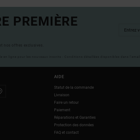
RE PREMIÈRE
t nos offres exclusives.
ble en ligne pour les nouveaux inscrits - Conditions détaillées disponibles dans l'ema
AIDE
Statut de la commande
Livraison
Faire un retour
Paiement
Réparations et Garanties
Protection des données
FAQ et contact