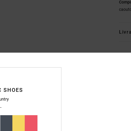
Compo
caout
Livr
Note moyenne
4.5
C SHOES
/5
untry
basé sur
6 avis vérifiés
depuis décembre 2025
67% de nos clients recommandent ce produit