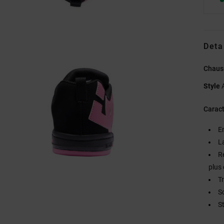
Deta
Chaus
Style
Caract
E
L
R
plus 
Tr
S
S