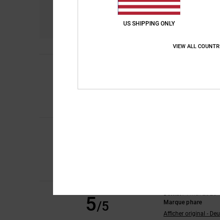
Confort
R
4.3
US SHIPPING ONLY
VIEW ALL COUNTR
Mario
5 juillet 2026
5
/5
tout va bien
Afficher original - De
Confort
: 5
Rapport 
/5
Je recommande 
Veronika
24 mai 202
5
/5
Ils sont jolis et très
Afficher original - De
Confort
: 5
Rapport 
/5
Je recommande 
Dimitri
14 mai 2026
5
/5
Marque phare
Afficher original - De