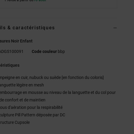
ils & caractéristiques
sures Noir Enfant
ADGS100091
Code couleur
bbp
éristiques
mpeigne en cuir, nubuck ou suède [en fonction du coloris]
anguette légère en mesh
embourrage en mousse au niveau de la languette et du col pour
de confort et de maintien
ous d'aération pour la respirabilité
culpture Pill Pattern déposée par DC
tructure Cupsole