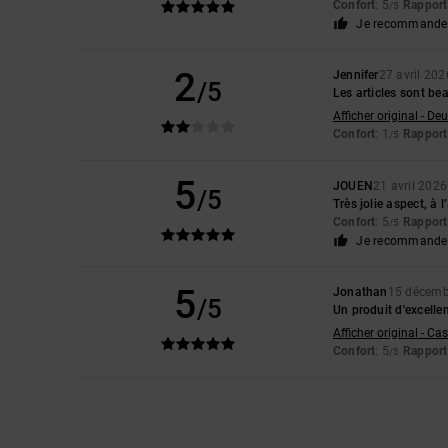
Confort
: 5
Rapport 
/5
Je recommande 
2
Jennifer
27 avril 202
/5
Les articles sont bea
Afficher original - De
Confort
: 1
Rapport 
/5
5
JOUEN
21 avril 2026
/5
Très jolie aspect, à 
Confort
: 5
Rapport 
/5
Je recommande 
5
Jonathan
15 décemb
/5
Un produit d'excellen
Afficher original - Ca
Confort
: 5
Rapport 
/5