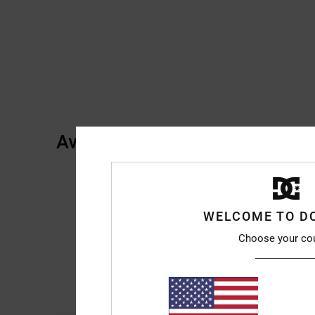
Avis clients
WELCOME TO D
Choose your co