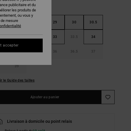
nce publicitaire et du
éliorer les produits de
sentement, ou vous y
s de mesure
5
28
28.5
29
30
30.5
onfidentialité
32
32.5
33
33.5
34
t accepter
5
35
35.5
36
36.5
37
39
ir le Guide des tailles
Ajouter au panier
Livraison à domicile ou point relais
Prévue à partir du
10 août