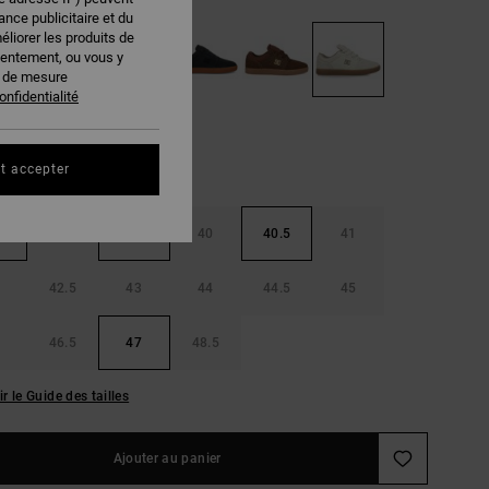
nce publicitaire et du
éliorer les produits de
sentement, ou vous y
s de mesure
onfidentialité
t accepter
38.5
39
40
40.5
41
42.5
43
44
44.5
45
46.5
47
48.5
ir le Guide des tailles
Ajouter au panier