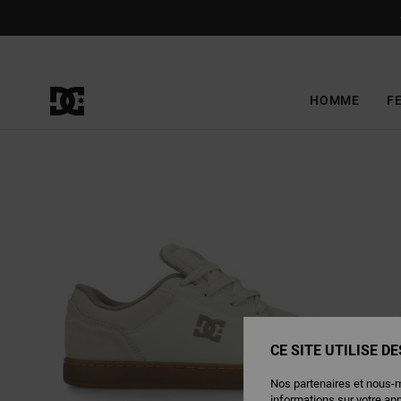
Passer
à
l'information
sur
le
produit
HOMME
F
CE SITE UTILISE D
Nos partenaires et nous-
informations sur votre ap