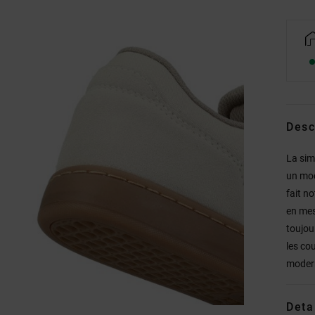
Desc
La sim
un mod
fait n
en mes
toujou
les co
moder
Deta