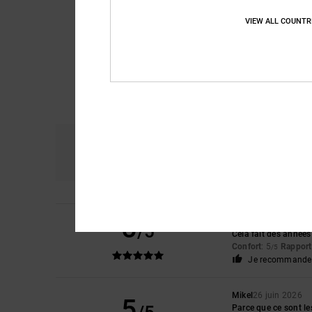
VIEW ALL COUNTR
Confort
R
4.7
5
Sylviane
5 juillet 202
/5
Cela fait des années
Confort
: 5
Rapport 
/5
Je recommande 
Mikel
26 juin 2026
5
Parce que ce sont les