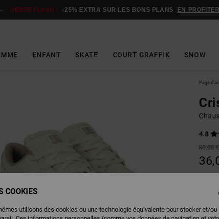
VENTE FLASH :
-25% EXTRA SUR LES BONS PLANS
EN PROFITE
EMME
ENFANT
SKATE
COURT GRAFFIK
SNOW
Page d'a
Cri
Chaus
4.8
80,00 
36,
BONS 
VENTE
ES COOKIES
mêmes utilisons des cookies ou une technologie équivalente pour stocker et/ou
Couleu
pareil. Ces informations personnelles (comme vos données de navigation et vot