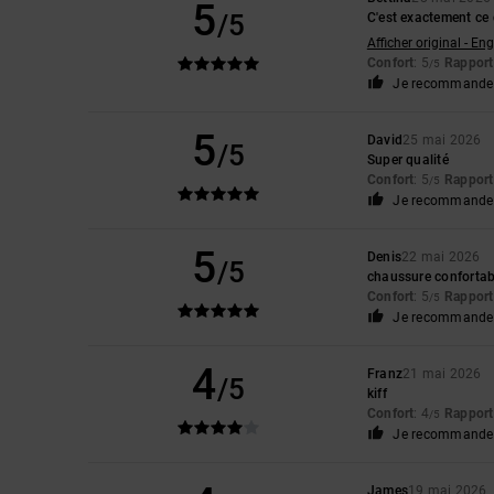
5
/5
C'est exactement ce 
Afficher original - Eng
Confort
: 5
Rapport 
/5
Je recommande 
5
David
25 mai 2026
/5
Super qualité
Confort
: 5
Rapport 
/5
Je recommande 
5
Denis
22 mai 2026
/5
chaussure confortabl
Confort
: 5
Rapport 
/5
Je recommande 
4
Franz
21 mai 2026
/5
kiff
Confort
: 4
Rapport 
/5
Je recommande 
James
19 mai 2026