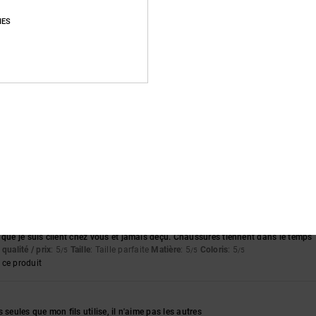
Note moyenne
IES
4.8
/5
basé sur
56 avis vérifiés
depuis septembre 2025
84% de nos clients recommandent ce produit
apport qualité / prix
Taille
Matière
4.6
4.8
Trop petit
Trop grand
6
 que je suis client chez vous et jamais déçu. Chaussures tiennent dans le temps
qualité / prix
: 5
Taille
: Taille parfaite
Matière
: 5
Coloris
: 5
/5
/5
/5
ce produit
 seules que mon fils utilise, il n'aime pas les autres