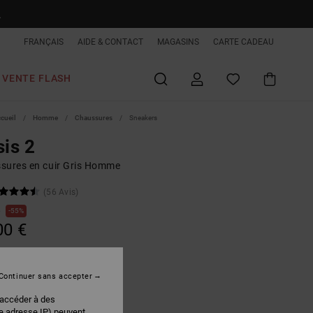
R
FRANÇAIS
AIDE & CONTACT
MAGASINS
CARTE CADEAU
VENTE FLASH
ccueil
Homme
Chaussures
Sneakers
sis 2
sures en cuir Gris Homme
(56 Avis)
€
55%
00 €
PLANS
 FLASH EXTRA 25%
Continuer sans accepter
 accéder à des
Silver Birch/gum/warm Taupe
r
re adresse IP) peuvent