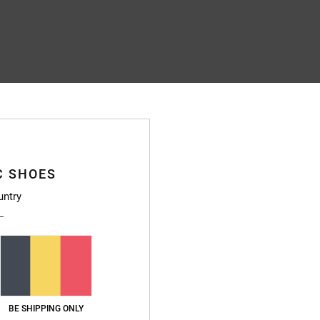
C SHOES
untry
BE SHIPPING ONLY