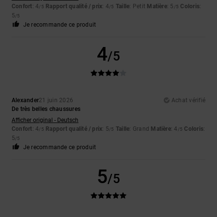
Confort
: 4
Rapport qualité / prix
: 4
Taille
: Petit
Matière
: 5
Coloris
:
/5
/5
/5
5
/5
Je recommande ce produit
4
/5
Alexander
21 juin 2026
Achat vérifié
De très belles chaussures
Afficher original - Deutsch
Confort
: 4
Rapport qualité / prix
: 5
Taille
: Grand
Matière
: 4
Coloris
:
/5
/5
/5
5
/5
Je recommande ce produit
5
/5