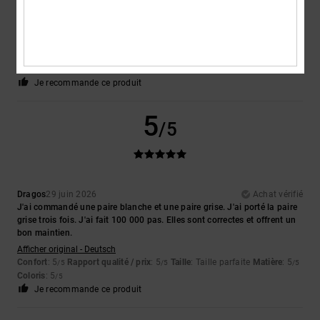
Julian
30 juin 2026
Achat vérifié
Élégantes, tendance, résistantes et tellement confortables dès la
première utilisation pour celles et ceux qui ont les pieds larges.
Afficher original - English
Confort
: 5
Rapport qualité / prix
: 5
Taille
: Taille parfaite
Matière
: 5
/5
/5
/5
Coloris
: 5
/5
Je recommande ce produit
5
/5
Dragos
29 juin 2026
Achat vérifié
J'ai commandé une paire blanche et une paire grise. J'ai porté la paire
grise trois fois. J'ai fait 100 000 pas. Elles sont correctes et offrent un
bon maintien.
Afficher original - Deutsch
Confort
: 5
Rapport qualité / prix
: 5
Taille
: Taille parfaite
Matière
: 5
/5
/5
/5
Coloris
: 5
/5
Je recommande ce produit