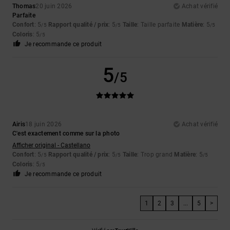
Thomas
20 juin 2026
Achat vérifié
Parfaite
Confort
: 5
Rapport qualité / prix
: 5
Taille
: Taille parfaite
Matière
: 5
/5
/5
/5
Coloris
: 5
/5
Je recommande ce produit
5
/5
Airis
18 juin 2026
Achat vérifié
C'est exactement comme sur la photo
Afficher original - Castellano
Confort
: 5
Rapport qualité / prix
: 5
Taille
: Trop grand
Matière
: 5
/5
/5
/5
Coloris
: 5
/5
Je recommande ce produit
1
2
3
...
5
>