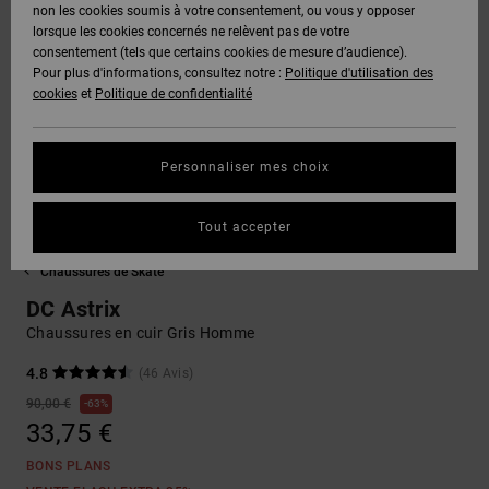
Voir Tout
non les cookies soumis à votre consentement, ou vous y opposer
Boots
Unisex
Pantalons &
Manteaux
Polaires &
lorsque les cookies concernés ne relèvent pas de votre
Quiksilver
Snowboard
Shorts
Deuxième
consentement (tels que certains cookies de mesure d’audience).
Freedom
VENTE
DC Star
Pantalons
Sweats
couche
Pour plus d'informations, consultez notre :
Politique d'utilisation des
FLASH
Voir Tout
Sweats
cookies
et
Politique de confidentialité
Unisex
Voir Tout
Protection
Roammax
Shorts
Bonnets
des données
Préférences
T-Shirts
Personnaliser mes choix
Langue Et
Voir Tout
Onyx
Boardshorts
Région
Gants
Guide des
Chemises &
tailles
Tout accepter
Polos
AT-2
Voir Tout
AIDE &
Accessoires
Chaussures de Skate
CONTACT
Démarrez une
Pantalons,
DC Astrix
conversation
Liquid
Jeans &
Voir Tout
pour obtenir
Chaussures en cuir Gris Homme
Fuego
MAGASINS
Shorts
la réponse la
plus rapide à
4.8
(46 Avis)
votre
90,00 €
63%
question.
CARTE
Bonnets &
33,75 €
CADEAU
Casquettes
Démarrer une
conversation
BONS PLANS