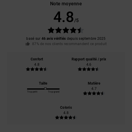
Note moyenne
4.8
/5
basé sur
46 avis vérifiés
depuis septembre 2025
87% de nos clients recommandent ce produit
Confort
Rapport qualité / prix
4.8
4.6
Taille
Matière
4.7
Trop petit
Trop grand
Coloris
4.8