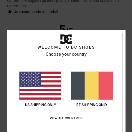
Confort
: 5
Rapport qualité / prix
: 5
Taille
: Trop grand
Matière
: 5
/5
/5
/5
Coloris
: 5
/5
Je recommande ce produit
5
/5
WELCOME TO DC SHOES
Choose your country
Frank
2 juillet 2026
Achat vérifié
Haut de la page
Afficher original - English
Confort
: 5
Rapport qualité / prix
: 5
Taille
: Taille parfaite
Matière
: 5
/5
/5
/5
Coloris
: 5
/5
Je recommande ce produit
5
/5
US SHIPPING ONLY
BE SHIPPING ONLY
VIEW ALL COUNTRIES