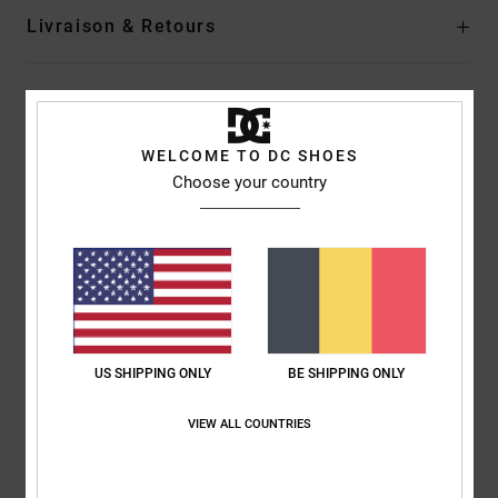
Livraison & Retours
Avis clients
WELCOME TO DC SHOES
Choose your country
Note moyenne
1.0
/5
basé sur
1 avis vérifiés
depuis décembre 2025
0% de nos clients recommandent ce produit
US SHIPPING ONLY
BE SHIPPING ONLY
Confort
Rapport qualité / prix
VIEW ALL COUNTRIES
1.0
1.0
Taille
Matière