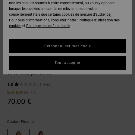
Voir Tout
non les cookies soumis à votre consentement, ou vous y opposer
Boots
Unisex
Pantalons &
Manteaux
Polaires &
lorsque les cookies concernés ne relèvent pas de votre
Quiksilver
Snowboard
Shorts
Deuxième
consentement (tels que certains cookies de mesure d’audience).
Freedom
VENTE
DC Star
Pantalons
Sweats
couche
Pour plus d'informations, consultez notre :
Politique d'utilisation des
FLASH
Voir Tout
Sweats
cookies
et
Politique de confidentialité
Unisex
Voir Tout
Protection
Roammax
Shorts
Bonnets
des données
Préférences
T-Shirts
Personnaliser mes choix
Langue Et
Voir Tout
Onyx
Boardshorts
Région
Gants
Guide des
Sweatshirts
Chemises &
tailles
Tout accepter
Polos
DC Corpo Raglan
AT-2
Voir Tout
AIDE &
Accessoires
Sweat Orange Homme
CONTACT
Démarrez une
Pantalons,
1.0
(1 Avis)
conversation
Liquid
Jeans &
Voir Tout
pour obtenir
ECO-BONUS
Fuego
MAGASINS
Shorts
la réponse la
70,00 €
plus rapide à
votre
question.
CARTE
Bonnets &
CADEAU
Casquettes
Picante
Couleur
Démarrer une
conversation