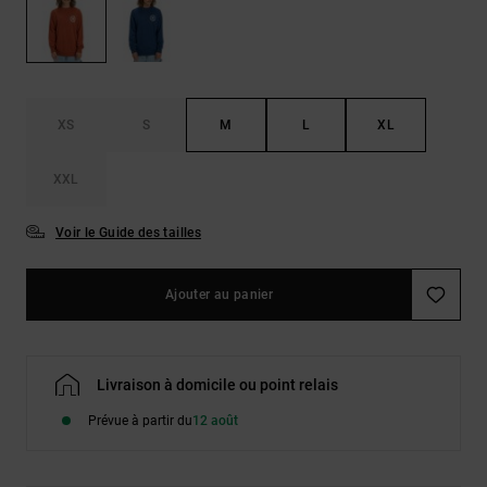
LISTE DE
Sacs & Sacs
Trouvez des
SOUHAITS
à dos
réponses aux
questions les
plus
Ceintures &
fréquentes et
Portes
notre
XS
S
M
L
XL
formulaire de
monnaies
contact.
XXL
Consulter
la FAQ
Voir le Guide des tailles
Ajouter au panier
Livraison à domicile ou point relais
Prévue à partir du
12 août