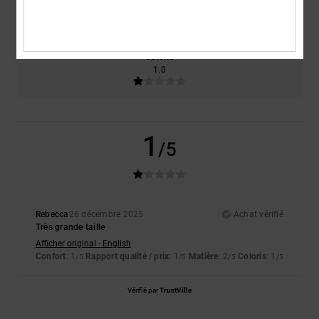
2.0
Trop petit
Trop grand
Coloris
1.0
1
/5
Rebecca
26 décembre 2025
Achat vérifié
Très grande taille
Afficher original - English
Confort
: 1
Rapport qualité / prix
: 1
Matière
: 2
Coloris
: 1
/5
/5
/5
/5
Vérifié par
TrustVille