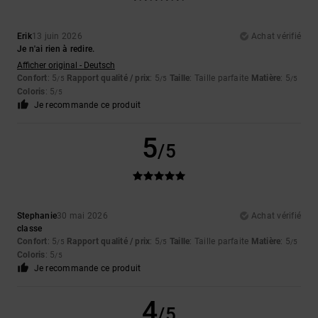
Erik
13 juin 2026
Achat vérifié
Je n'ai rien à redire.
Afficher original - Deutsch
Confort
: 5
Rapport qualité / prix
: 5
Taille
: Taille parfaite
Matière
: 5
/5
/5
/5
Coloris
: 5
/5
Je recommande ce produit
5
/5
Stephanie
30 mai 2026
Achat vérifié
classe
Confort
: 5
Rapport qualité / prix
: 5
Taille
: Taille parfaite
Matière
: 5
/5
/5
/5
Coloris
: 5
/5
Je recommande ce produit
4
/5