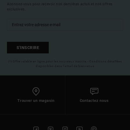
Abonnez-vous pour recevoir nos dernières actus et nos offres
exclusives.
S'INSCRIRE
(*) Offre valable en ligne pour les nouveaux inscrits - Conditions détaillées
disponibles dans l'email de bienvenue
Trouver un magasin
Contactez nous