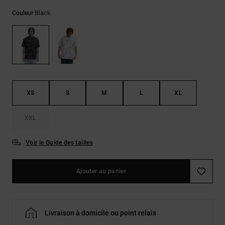
LISTE DE
Sacs & Sacs
Trouvez des
SOUHAITS
à dos
Black
Couleur
réponses aux
questions les
plus
Ceintures &
fréquentes et
Portes
notre
formulaire de
monnaies
contact.
Consulter
XS
S
M
L
XL
la FAQ
XXL
Voir le Guide des tailles
Ajouter au panier
Livraison à domicile ou point relais