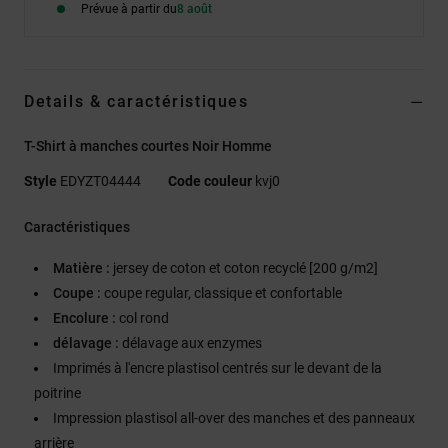
Prévue à partir du
8 août
Details & caractéristiques
T-Shirt à manches courtes Noir Homme
Style
EDYZT04444
Code couleur
kvj0
Caractéristiques
Matière :
jersey de coton et coton recyclé [200 g/m2]
Coupe :
coupe regular, classique et confortable
Encolure :
col rond
délavage :
délavage aux enzymes
Imprimés à l'encre plastisol centrés sur le devant de la
poitrine
Impression plastisol all-over des manches et des panneaux
arrière