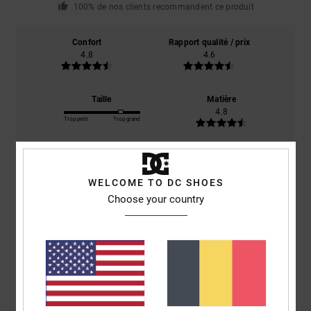
100% de nos clients recommandent ce produit
Confort
Rapport qualité / prix
4.8
4.6
Taille
Matière
4.8
Trop petit
Trop grand
Coloris
4.8
WELCOME TO DC SHOES
Choose your country
4
/5
Mario
9 juillet 2026
Achat vérifié