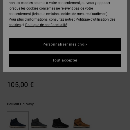
Voir Tout
non les cookies soumis à votre consentement, ou vous y opposer
Boots
Unisex
Pantalons &
Manteaux
Polaires &
lorsque les cookies concernés ne relèvent pas de votre
Quiksilver
Snowboard
Shorts
Deuxième
consentement (tels que certains cookies de mesure d’audience).
Freedom
VENTE
DC Star
Pantalons
Sweats
couche
Pour plus d'informations, consultez notre :
Politique d'utilisation des
FLASH
Voir Tout
Sweats
cookies
et
Politique de confidentialité
Unisex
Voir Tout
Protection
Roammax
Shorts
Bonnets
des données
Préférences
T-Shirts
Personnaliser mes choix
Langue Et
Voir Tout
Onyx
Boardshorts
Région
Gants
Guide des
Chaussures d'hiver
Chemises &
tailles
Tout accepter
Polos
DC Rangex
AT-2
Voir Tout
AIDE &
Accessoires
Bottes résistantes à l'eau Bleu Homme
CONTACT
Démarrez une
Pantalons,
conversation
105,00 €
Liquid
Jeans &
Voir Tout
pour obtenir
Fuego
MAGASINS
Shorts
la réponse la
plus rapide à
votre
Dc Navy
Couleur
question.
CARTE
Bonnets &
CADEAU
Casquettes
Démarrer une
conversation