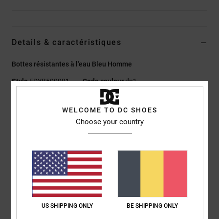
Details & caractéristiques
Bottes résistantes à l'eau Bleu Homme
Style
EDYB500001
Code couleur
dn1
Caractéristiques
WELCOME TO DC SHOES
Choose your country
Matière :
cuir ou daim robuste
Anneaux en D et crochets de laçage rapide
Logo DC en TPR
Renfort de talon en TPR
Semelle intermédiaire DC Unilite
Semelle extérieure Tread On
Semelle cupsole en caoutchouc
US SHIPPING ONLY
BE SHIPPING ONLY