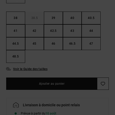
LISTE DE
Sacs & Sacs
Trouvez des
SOUHAITS
à dos
réponses aux
questions les
plus
38
38.5
39
40
40.5
Ceintures &
fréquentes et
Portes
notre
41
42
42.5
43
44
formulaire de
monnaies
contact.
44.5
45
46
46.5
47
Consulter
la FAQ
48.5
Voir le Guide des tailles
Ajouter au panier
Livraison à domicile ou point relais
Prévue à partir du
10 août