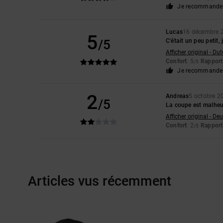
Je recommande 
Lucas
16 décembre 
5
/5
C'était un peu petit, 
Afficher original - Du
Confort
: 5
Rapport 
/5
Je recommande 
2
Andreas
5 octobre 2
/5
La coupe est malheu
Afficher original - De
Confort
: 2
Rapport 
/5
Articles vus récemment