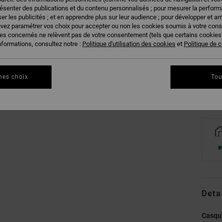
résenter des publications et du contenu personnalisés ; pour mesurer la performa
er les publicités ; et en apprendre plus sur leur audience ; pour développer et am
uvez paramétrer vos choix pour accepter ou non les cookies soumis à votre con
ies concernés ne relèvent pas de votre consentement (tels que certains cookie
S
nformations, consultez notre :
Politique d'utilisation des cookies
et
Politique de c
Vo
mes choix
Tou
Deta
Casqu