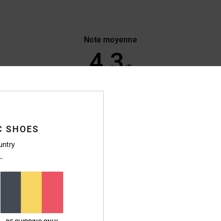
Note moyenne
4.3
/5
basé sur
7 avis vérifiés
depuis octobre 2025
71% de nos clients recommandent ce produit
C SHOES
apport qualité / prix
Taille
Matière
4.6
4.6
untry
Trop petit
Trop grand
26
qualité / prix
: 5
Matière
: 4
Coloris
: 5
/5
/5
/5