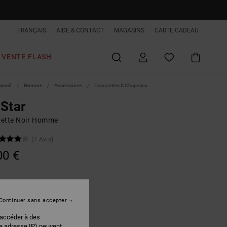
R
FRANÇAIS
AIDE & CONTACT
MAGASINS
CARTE CADEAU
VENTE FLASH
ccueil
Homme
Accessoires
Casquettes & Chapeaux
Star
ette Noir Homme
(7 Avis)
00 €
Black
r
Continuer sans accepter
 accéder à des
re adresse IP) peuvent