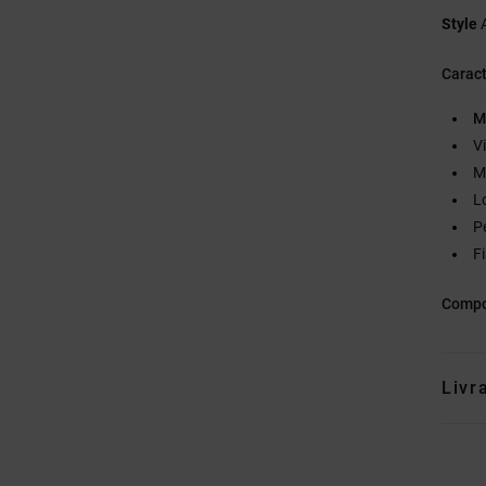
Style
Caract
M
V
M
L
P
F
Compo
Livr