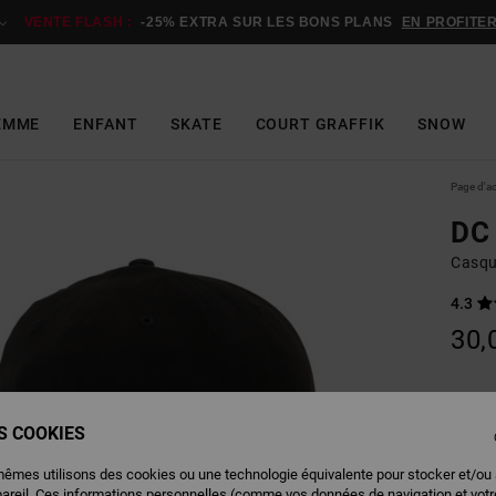
VENTE FLASH :
-25% EXTRA SUR LES BONS PLANS
EN PROFITE
EMME
ENFANT
SKATE
COURT GRAFFIK
SNOW
Page d'a
DC 
Casqu
4.3
30,
Couleu
ES COOKIES
mêmes utilisons des cookies ou une technologie équivalente pour stocker et/ou
pareil. Ces informations personnelles (comme vos données de navigation et vot