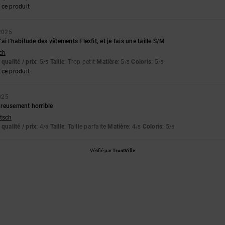
ce produit
2025
j'ai l'habitude des vêtements Flexfit, et je fais une taille S/M
tch
qualité / prix
: 5
Taille
: Trop petit
Matière
: 5
Coloris
: 5
/5
/5
/5
ce produit
025
reusement horrible
utsch
qualité / prix
: 4
Taille
: Taille parfaite
Matière
: 4
Coloris
: 5
/5
/5
/5
Vérifié par
TrustVille