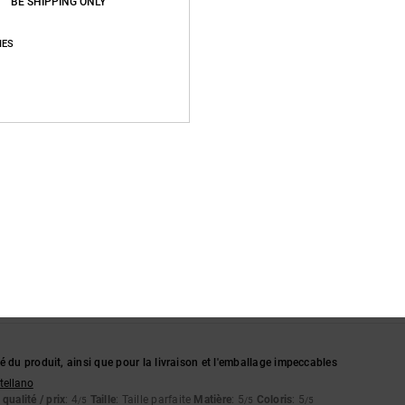
BE SHIPPING ONLY
n 2026
IES
t bon
qualité / prix
: 4
Taille
: Taille parfaite
Matière
: 4
Coloris
: 4
/5
/5
/5
ce produit
26
x
: 5
Taille
: Grand
Matière
: 5
Coloris
: 5
/5
/5
/5
ce produit
lish
qualité / prix
: 5
Taille
: Taille parfaite
Matière
: 5
Coloris
: 5
/5
/5
/5
ce produit
é du produit, ainsi que pour la livraison et l'emballage impeccables
stellano
qualité / prix
: 4
Taille
: Taille parfaite
Matière
: 5
Coloris
: 5
/5
/5
/5