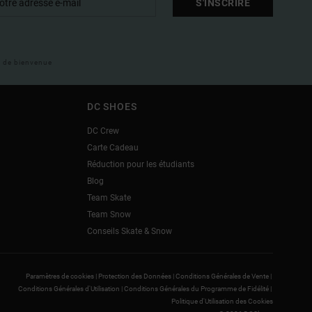
S'INSCRIRE
il de bienvenue
DC SHOES
DC Crew
Carte Cadeau
Réduction pour les étudiants
Blog
Team Skate
Team Snow
Conseils Skate & Snow
Paramètres de cookies |
Protection des Données |
Conditions Générales de Vente |
Conditions Générales d'Utilisation |
Conditions Générales du Programme de Fidélité |
Politique d'Utilisation des Cookies