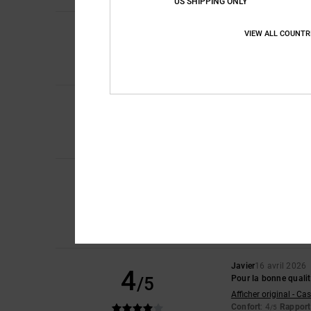
US SHIPPING ONLY
4
Randrianaivo
20 jui
/5
VIEW ALL COUNTR
Le produit acheté es
Confort
: 2
Rapport 
/5
Je recommande 
5
Benjamin
18 mai 20
/5
parfait
Rapport qualité / pri
Je recommande 
Jamie
24 avril 2026
5
/5
Parfait !
Afficher original - Eng
Confort
: 5
Rapport 
/5
Je recommande 
Javier
16 avril 2026
4
/5
Pour la bonne qualit
Afficher original - Ca
Confort
: 4
Rapport 
/5