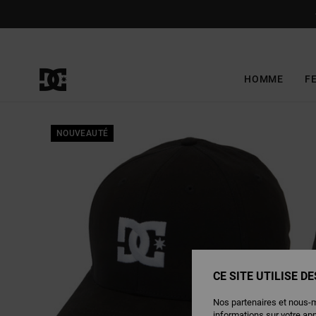
Passer
à
l'information
sur
le
produit
HOMME
F
NOUVEAUTÉ
CE SITE UTILISE D
Nos partenaires et nous-
informations sur votre ap