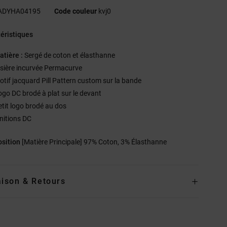
ADYHA04195
Code couleur
kvj0
éristiques
atière :
Sergé de coton et élasthanne
isière incurvée Permacurve
otif jacquard Pill Pattern custom sur la bande
ogo DC brodé à plat sur le devant
etit logo brodé au dos
initions DC
sition
[Matière Principale] 97% Coton, 3% Élasthanne
aison & Retours