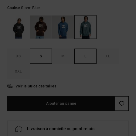
LISTE DE
Sacs & Sacs
Trouvez des
SOUHAITS
à dos
Storm Blue
Couleur
réponses aux
questions les
plus
Ceintures &
fréquentes et
Portes
notre
formulaire de
monnaies
contact.
Consulter
XS
S
M
L
XL
la FAQ
XXL
Voir le Guide des tailles
Ajouter au panier
Livraison à domicile ou point relais