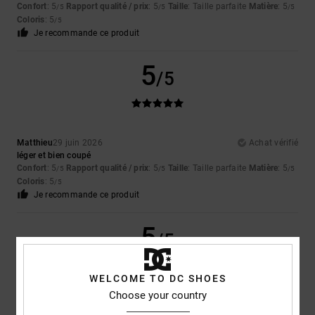
Confort
: 5
Rapport qualité / prix
: 5
Taille
: Taille parfaite
Matière
: 5
/5
/5
/5
Coloris
: 5
/5
Je recommande ce produit
5
/5
Matthieu
29 juin 2026
Achat vérifié
léger et bien coupé
Confort
: 5
Rapport qualité / prix
: 5
Taille
: Taille parfaite
Matière
: 5
/5
/5
/5
Coloris
: 5
/5
Je recommande ce produit
5
/5
WELCOME TO DC SHOES
Choose your country
Vatlin
18 mai 2026
Achat vérifié