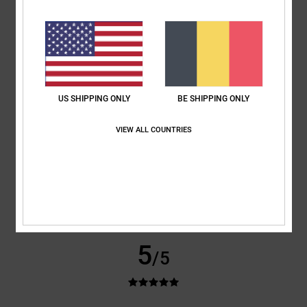
bon produit, tout correspond à mes attentes
Afficher original - Português
Confort
: 5
Rapport qualité / prix
: 5
Taille
: Taille parfaite
Matière
: 5
/5
/5
/5
Coloris
: 5
/5
Je recommande ce produit
5
/5
US SHIPPING ONLY
BE SHIPPING ONLY
VIEW ALL COUNTRIES
Frederic
12 mai 2026
Achat vérifié
La couleur, la qualité de la matière.
Confort
: 5
Rapport qualité / prix
: 4
Taille
: Taille parfaite
Matière
: 5
/5
/5
/5
Coloris
: 5
/5
Je recommande ce produit
5
/5