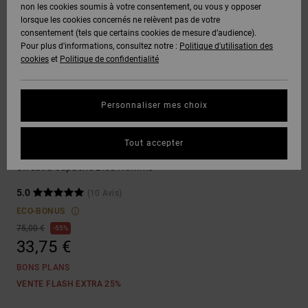
Voir Tout
non les cookies soumis à votre consentement, ou vous y opposer
Boots
Unisex
Pantalons &
Manteaux
Polaires &
lorsque les cookies concernés ne relèvent pas de votre
Quiksilver
Snowboard
Shorts
Deuxième
consentement (tels que certains cookies de mesure d’audience).
Freedom
VENTE
DC Star
Pantalons
Sweats
couche
Pour plus d'informations, consultez notre :
Politique d'utilisation des
FLASH
Voir Tout
Sweats
cookies
et
Politique de confidentialité
Unisex
Voir Tout
Protection
Roammax
Shorts
Bonnets
des données
Préférences
T-Shirts
Personnaliser mes choix
Langue Et
Voir Tout
Onyx
Boardshorts
Région
Gants
Guide des
Sweatshirts
Chemises &
tailles
Tout accepter
Polos
DC Star
AT-2
Voir Tout
AIDE &
Accessoires
Sweat à capuche Bleu Homme
CONTACT
Démarrez une
Pantalons,
5.0
(10 Avis)
conversation
Liquid
Jeans &
Voir Tout
pour obtenir
ECO-BONUS
Fuego
MAGASINS
Shorts
la réponse la
75,00 €
55%
plus rapide à
33,75 €
votre
question.
CARTE
Bonnets &
BONS PLANS
CADEAU
Casquettes
Démarrer une
VENTE FLASH EXTRA 25%
conversation