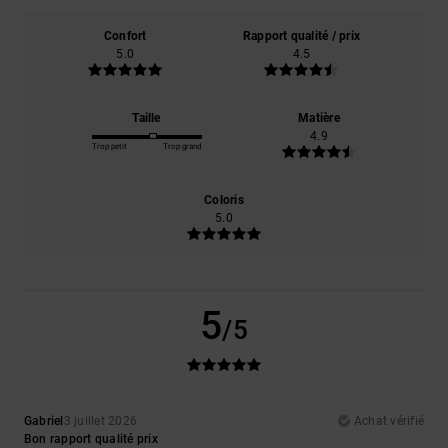
Confort
Rapport qualité / prix
5.0
4.5
Taille
Matière
4.9
Trop petit
Trop grand
Coloris
5.0
5
/5
Gabriel
3 juillet 2026
Achat vérifié
Bon rapport qualité prix