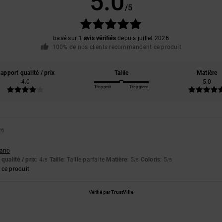
5.0
/5
basé sur
1 avis vérifiés
depuis juillet 2026
100% de nos clients recommandent ce produit
apport qualité / prix
Taille
Matière
4.0
5.0
Trop petit
Trop grand
26
liano
qualité / prix
: 4
Taille
: Taille parfaite
Matière
: 5
Coloris
: 5
/5
/5
/5
ce produit
Vérifié par
TrustVille