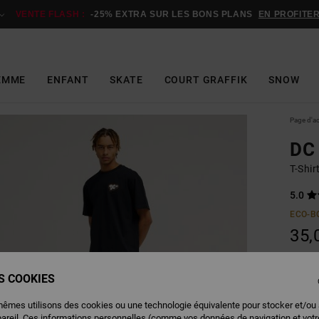
VENTE FLASH :
-25% EXTRA SUR LES BONS PLANS
EN PROFITE
EMME
ENFANT
SKATE
COURT GRAFFIK
SNOW
Page d'a
DC
T-Shi
5.0
ECO-B
35,
ES COOKIES
Couleu
mêmes utilisons des cookies ou une technologie équivalente pour stocker et/ou
pareil. Ces informations personnelles (comme vos données de navigation et vot