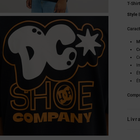
T-Shi
Style
Caract
M
C
C
I
É
Ét
Compo
Livr