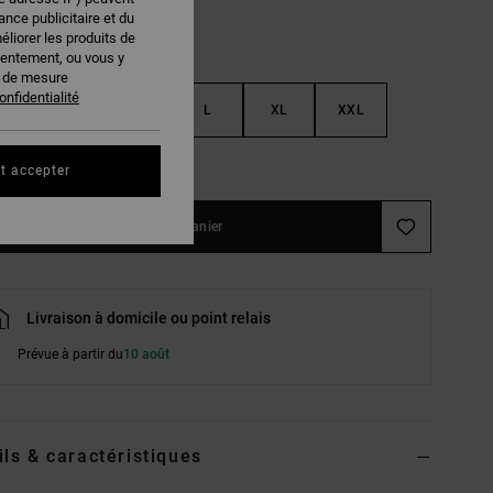
nce publicitaire et du
éliorer les produits de
sentement, ou vous y
s de mesure
onfidentialité
S
M
L
XL
XXL
ir le Guide des tailles
t accepter
Ajouter au panier
Livraison à domicile ou point relais
Prévue à partir du
10 août
ils & caractéristiques