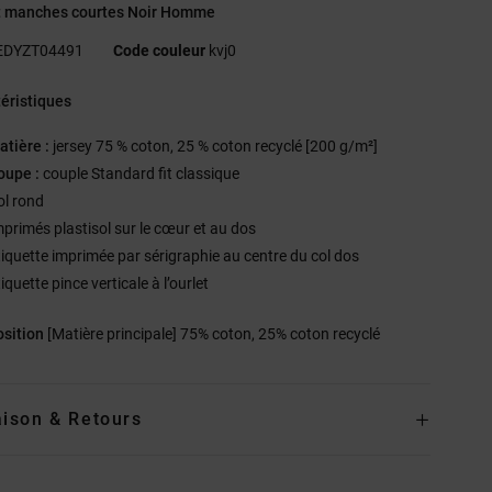
rt manches courtes Noir Homme
EDYZT04491
Code couleur
kvj0
éristiques
atière :
jersey 75 % coton, 25 % coton recyclé [200 g/m²]
oupe :
couple Standard fit classique
ol rond
mprimés plastisol sur le cœur et au dos
tiquette imprimée par sérigraphie au centre du col dos
iquette pince verticale à l’ourlet
sition
[Matière principale] 75% coton, 25% coton recyclé
aison & Retours