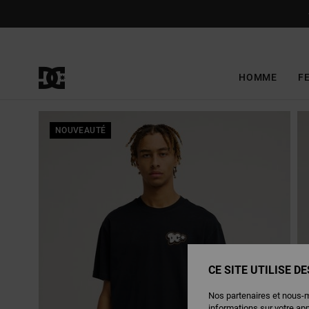
Passer
à
l'information
sur
le
produit
HOMME
F
NOUVEAUTÉ
CE SITE UTILISE D
Nos partenaires et nous-
informations sur votre ap