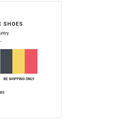
C SHOES
untry
BE SHIPPING ONLY
IES