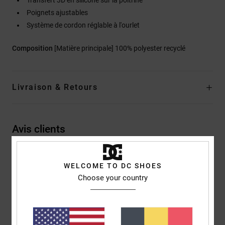
Poignets ajustables
Système de cordon réglable à l'ourlet
Composition
[Matière principale] 100% polyester recyclé
Livraison & Retours
Avis clients
Note moyenne
WELCOME TO DC SHOES
5.0
Choose your country
/5
basé sur
2 avis vérifiés
depuis mars 2026