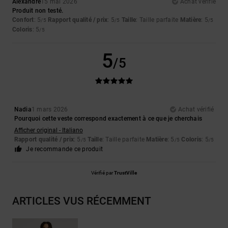
Alexandre
15 mai 2026
Achat vérifié
Produit non testé.
Confort
: 5
Rapport qualité / prix
: 5
Taille
: Taille parfaite
Matière
: 5
/5
/5
/5
Coloris
: 5
/5
5
/5
Nadia
1 mars 2026
Achat vérifié
Pourquoi cette veste correspond exactement à ce que je cherchais
Afficher original - Italiano
Rapport qualité / prix
: 5
Taille
: Taille parfaite
Matière
: 5
Coloris
: 5
/5
/5
/5
Je recommande ce produit
Vérifié par
TrustVille
ARTICLES VUS RÉCEMMENT