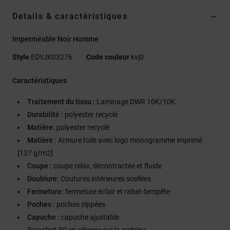
Details & caractéristiques
Imperméable Noir Homme
Style
EDYJK03276
Code couleur
kvj0
Caractéristiques
Traitement du tissu :
Laminage DWR 10K/10K
Durabilité :
polyester recyclé
Matière:
polyester recyclé
Matière :
Armure toile avec logo monogramme imprimé
[137 g/m2]
Coupe :
coupe relax, décontractée et fluide
Doublure:
Coutures intérieures scellées
Fermeture:
fermeture éclair et rabat-tempête
Poches :
poches zippées
Capuche :
capuche ajustable
Transfert 3D en silicone sur la poitrine