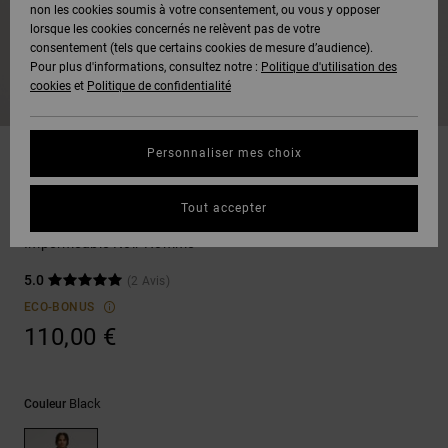
Voir Tout
non les cookies soumis à votre consentement, ou vous y opposer
Boots
Unisex
Pantalons &
Manteaux
Polaires &
lorsque les cookies concernés ne relèvent pas de votre
Quiksilver
Snowboard
Shorts
Deuxième
consentement (tels que certains cookies de mesure d’audience).
Freedom
VENTE
DC Star
Pantalons
Sweats
couche
Pour plus d'informations, consultez notre :
Politique d'utilisation des
FLASH
Voir Tout
Sweats
cookies
et
Politique de confidentialité
Unisex
Voir Tout
Protection
Roammax
Shorts
Bonnets
des données
Préférences
T-Shirts
Personnaliser mes choix
Langue Et
Voir Tout
Onyx
Boardshorts
Région
Gants
Guide des
Vestes & Manteaux
Chemises &
tailles
Tout accepter
Polos
Drylyne Shell 10K
AT-2
Voir Tout
AIDE &
Accessoires
Imperméable Noir Homme
CONTACT
Démarrez une
Pantalons,
5.0
(2 Avis)
conversation
Liquid
Jeans &
Voir Tout
pour obtenir
ECO-BONUS
Fuego
MAGASINS
Shorts
la réponse la
110,00 €
plus rapide à
votre
question.
CARTE
Bonnets &
CADEAU
Casquettes
Black
Couleur
Démarrer une
conversation