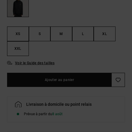
LISTE DE
Sacs & Sacs
Trouvez des
SOUHAITS
à dos
réponses aux
questions les
plus
Ceintures &
fréquentes et
Portes
notre
XS
S
M
L
XL
formulaire de
monnaies
contact.
XXL
Consulter
la FAQ
Voir le Guide des tailles
Ajouter au panier
Livraison à domicile ou point relais
Prévue à partir du
8 août