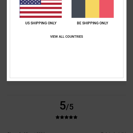
50% de nos clients recommandent ce produit
Confort
Rapport qualité / prix
US SHIPPING ONLY
BE SHIPPING ONLY
5.0
5.0
VIEW ALL COUNTRIES
Taille
Matière
5.0
Trop petit
Trop grand
Coloris
5.0
5
/5