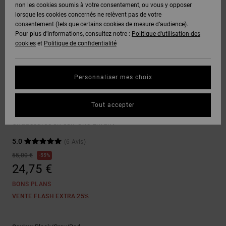
Voir Tout
non les cookies soumis à votre consentement, ou vous y opposer
Boots
Unisex
Pantalons &
Manteaux
Polaires &
lorsque les cookies concernés ne relèvent pas de votre
Quiksilver
Snowboard
Shorts
Deuxième
consentement (tels que certains cookies de mesure d’audience).
Freedom
VENTE
DC Star
Pantalons
Sweats
couche
Pour plus d'informations, consultez notre :
Politique d'utilisation des
FLASH
Voir Tout
Sweats
cookies
et
Politique de confidentialité
Unisex
Voir Tout
Protection
Roammax
Shorts
Bonnets
des données
Préférences
T-Shirts
Personnaliser mes choix
Langue Et
Voir Tout
Onyx
Boardshorts
Région
Gants
Guide des
Sneakers
Chemises &
tailles
Tout accepter
Polos
Stag
AT-2
Voir Tout
AIDE &
Accessoires
Chaussures en cuir Gris Enfant
CONTACT
Démarrez une
Pantalons,
5.0
(6 Avis)
conversation
Liquid
Jeans &
Voir Tout
pour obtenir
55,00 €
55%
Fuego
MAGASINS
Shorts
la réponse la
24,75 €
plus rapide à
votre
BONS PLANS
question.
CARTE
Bonnets &
VENTE FLASH EXTRA 25%
CADEAU
Casquettes
Démarrer une
conversation