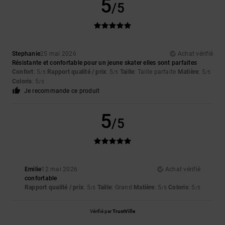
5
/5
Stephanie
25 mai 2026
Achat vérifié
Résistante et confortable pour un jeune skater elles sont parfaites
Confort
: 5
Rapport qualité / prix
: 5
Taille
: Taille parfaite
Matière
: 5
/5
/5
/5
Coloris
: 5
/5
Je recommande ce produit
5
/5
Emilie
12 mai 2026
Achat vérifié
confortable
Rapport qualité / prix
: 5
Taille
: Grand
Matière
: 5
Coloris
: 5
/5
/5
/5
Vérifié par
TrustVille