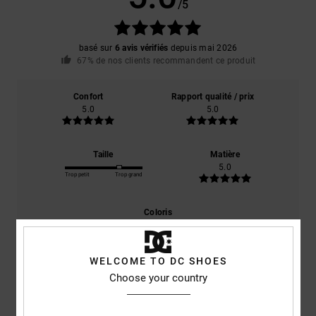
/5
basé sur
6 avis vérifiés
depuis mai 2026
67% de nos clients recommandent ce produit
Confort
Rapport qualité / prix
5.0
5.0
Taille
Matière
5.0
Trop petit
Trop grand
Coloris
5.0
WELCOME TO DC SHOES
Choose your country
5
/5