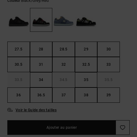
Black/grey/red
Couleur
LISTE DE
Sacs & Sacs
Trouvez des
SOUHAITS
à dos
réponses aux
questions les
plus
Ceintures &
fréquentes et
Portes
notre
formulaire de
monnaies
contact.
27.5
28
28.5
29
30
Consulter
la FAQ
30.5
31
32
32.5
33
33.5
34
34.5
35
35.5
36
36.5
37
38
39
Voir le Guide des tailles
Ajouter au panier