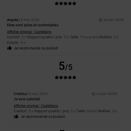
Angela
26 mai 2026
Achat vérifié
Elles sont jolies et confortables
Afficher original - Castellano
Confort
: 5
Rapport qualité / prix
: 5
Taille
: Trop grand
Matière
: 5
/5
/5
/5
Coloris
: 5
/5
Je recommande ce produit
5
/5
Cristina
26 mai 2026
Achat vérifié
Je suis satisfait
Afficher original - Castellano
Confort
: 5
Rapport qualité / prix
: 5
Taille
: Grand
Matière
: 5
/5
/5
/5
Je recommande ce produit