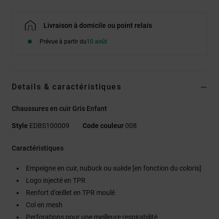
Livraison à domicile ou point relais
Prévue à partir du
10 août
Details & caractéristiques
Chaussures en cuir Gris Enfant
Style
EDBS100009
Code couleur
008
Caractéristiques
Empeigne en cuir, nubuck ou suède [en fonction du coloris]
Logo injecté en TPR
Renfort d'œillet en TPR moulé
Col en mesh
Perforations pour une meilleure respirabilité