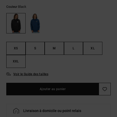
LISTE DE
Sacs & Sacs
Trouvez des
SOUHAITS
à dos
Black
Couleur
réponses aux
questions les
plus
Ceintures &
fréquentes et
Portes
notre
formulaire de
monnaies
contact.
Consulter
XS
S
M
L
XL
la FAQ
XXL
Voir le Guide des tailles
Ajouter au panier
Livraison à domicile ou point relais