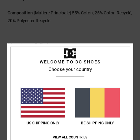
Composition
[Matière Principale] 55% Coton, 25% Coton Recyclé,
20% Polyester Recyclé
Livraison & Retours
WELCOME TO DC SHOES
Choose your country
Avis clients
Note moyenne
5.0
/5
US SHIPPING ONLY
BE SHIPPING ONLY
basé sur
1 avis vérifiés
depuis janvier 2026
0% de nos clients recommandent ce produit
VIEW ALL COUNTRIES