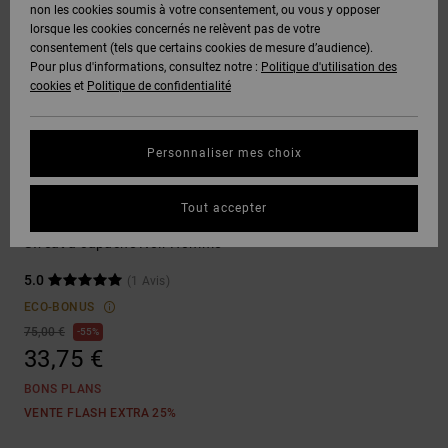
Voir Tout
non les cookies soumis à votre consentement, ou vous y opposer
Boots
Unisex
Pantalons &
Manteaux
Polaires &
lorsque les cookies concernés ne relèvent pas de votre
Quiksilver
Snowboard
Shorts
Deuxième
consentement (tels que certains cookies de mesure d’audience).
Freedom
VENTE
DC Star
Pantalons
Sweats
couche
Pour plus d'informations, consultez notre :
Politique d'utilisation des
FLASH
Voir Tout
Sweats
cookies
et
Politique de confidentialité
Unisex
Voir Tout
Protection
Roammax
Shorts
Bonnets
des données
Préférences
T-Shirts
Personnaliser mes choix
Langue Et
Voir Tout
Onyx
Boardshorts
Région
Gants
Guide des
Sweatshirts
Chemises &
tailles
Tout accepter
Polos
Fast Bubble
AT-2
Voir Tout
AIDE &
Accessoires
Sweat à capuche Noir Homme
CONTACT
Démarrez une
Pantalons,
5.0
(1 Avis)
conversation
Liquid
Jeans &
Voir Tout
pour obtenir
ECO-BONUS
Fuego
MAGASINS
Shorts
la réponse la
75,00 €
55%
plus rapide à
33,75 €
votre
question.
CARTE
Bonnets &
BONS PLANS
CADEAU
Casquettes
Démarrer une
VENTE FLASH EXTRA 25%
conversation