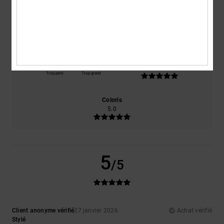
Confort
Rapport qualité / prix
5.0
5.0
Taille
Matière
5.0
Trop petit
Trop grand
Coloris
5.0
5
/5
Client anonyme vérifié
27 janvier 2026
Achat vérifié
Stylé