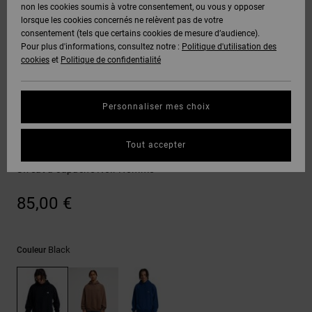
Voir Tout
non les cookies soumis à votre consentement, ou vous y opposer
Boots
Unisex
Pantalons &
Manteaux
Polaires &
lorsque les cookies concernés ne relèvent pas de votre
Quiksilver
Snowboard
Shorts
Deuxième
consentement (tels que certains cookies de mesure d’audience).
Freedom
VENTE
DC Star
Pantalons
Sweats
couche
Pour plus d'informations, consultez notre :
Politique d'utilisation des
FLASH
Voir Tout
Sweats
cookies
et
Politique de confidentialité
Unisex
Voir Tout
Protection
Roammax
Shorts
Bonnets
des données
Préférences
T-Shirts
Personnaliser mes choix
Langue Et
Voir Tout
Onyx
Boardshorts
Région
Gants
Guide des
Sweatshirts
Chemises &
tailles
Tout accepter
Polos
Flow Down
AT-2
Voir Tout
AIDE &
Accessoires
Sweat à capuche Noir Homme
CONTACT
Démarrez une
Pantalons,
conversation
85,00 €
Liquid
Jeans &
Voir Tout
pour obtenir
Fuego
MAGASINS
Shorts
la réponse la
plus rapide à
votre
Black
Couleur
question.
CARTE
Bonnets &
CADEAU
Casquettes
Démarrer une
conversation