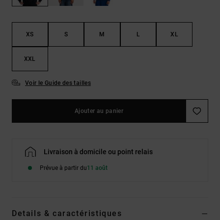
LISTE DE
Sacs & Sacs
Trouvez des
SOUHAITS
à dos
réponses aux
questions les
plus
XS
S
M
L
XL
Ceintures &
fréquentes et
Portes
notre
XXL
formulaire de
monnaies
contact.
Voir le Guide des tailles
Consulter
la FAQ
Ajouter au panier
Livraison à domicile ou point relais
Prévue à partir du
11 août
Details & caractéristiques