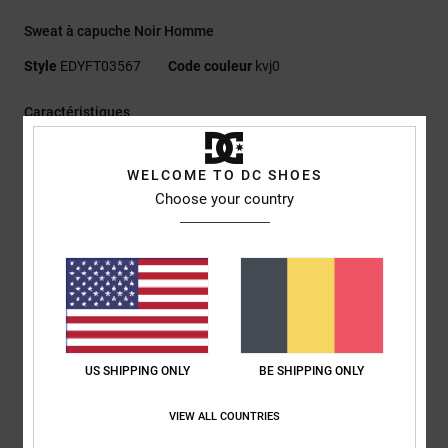
Sweat à capuche Noir Homme
Style
EDYFT03567
Code couleur
kvj0
Caractéristiques
Matière :
Tissu principal - Coton, Polyester [330 g/m2]
WELCOME TO DC SHOES
Tissu latéral en coton inséré [220 g/m2]
Choose your country
Coupe :
coupe boxy pour un modèle ample légèrement
moins long
Poches :
poche kangourou
Bas du corps et poignets côtelés
Bande en jersey sur la nuque
Patch en caoutchouc DC sur la poitrine gauche
US SHIPPING ONLY
BE SHIPPING ONLY
Composition
[Matière principale] 75% coton, 25% coton recyclé
VIEW ALL COUNTRIES