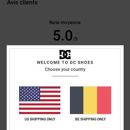
Avis clients
Note moyenne
5.0
/5
basé sur
2 avis vérifiés
depuis novembre 2025
100% de nos clients recommandent ce produit
WELCOME TO DC SHOES
Choose your country
Confort
Rapport qualité / prix
5.0
4.0
Taille
Matière
5.0
Trop petit
Trop grand
US SHIPPING ONLY
BE SHIPPING ONLY
Coloris
5.0