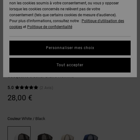
Voir Tout
non les cookies soumis à votre consentement, ou vous y opposer
Boots
Unisex
Pantalons &
Manteaux
Polaires &
lorsque les cookies concernés ne relèvent pas de votre
Quiksilver
Snowboard
Shorts
Deuxième
consentement (tels que certains cookies de mesure d’audience).
Freedom
VENTE
DC Star
Pantalons
Sweats
couche
Pour plus d'informations, consultez notre :
Politique d'utilisation des
FLASH
Voir Tout
Sweats
cookies
et
Politique de confidentialité
Unisex
Voir Tout
Protection
Roammax
Shorts
Bonnets
des données
Préférences
T-Shirts
Personnaliser mes choix
Langue Et
Voir Tout
Onyx
Boardshorts
Région
Gants
Guide des
Casquettes & Chapeaux
Chemises &
tailles
Tout accepter
Polos
Gas Station
AT-2
Voir Tout
AIDE &
Accessoires
Casquette trucker Blanc Homme
CONTACT
Démarrez une
Pantalons,
5.0
(2 Avis)
conversation
Liquid
Jeans &
Voir Tout
pour obtenir
28,00 €
Fuego
MAGASINS
Shorts
la réponse la
plus rapide à
votre
question.
CARTE
Bonnets &
White / Black
Couleur
CADEAU
Casquettes
Démarrer une
conversation