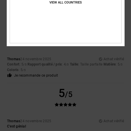
VIEW ALL COUNTRIES
5
/5
Thomas
24 novembre 2025
Achat vérifié
Confort
: 5
Rapport qualité / prix
: 4
Taille
: Taille parfaite
Matière
: 5
/5
/5
/5
Coloris
: 5
/5
Je recommande ce produit
5
/5
Thomas
24 novembre 2025
Achat vérifié
C'est génial