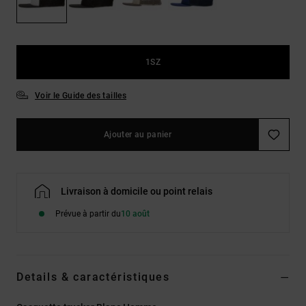
LISTE DE
Sacs & Sacs
Trouvez des
SOUHAITS
à dos
réponses aux
questions les
plus
Ceintures &
fréquentes et
1SZ
Portes
notre
formulaire de
monnaies
Voir le Guide des tailles
contact.
Consulter
la FAQ
Ajouter au panier
Livraison à domicile ou point relais
Prévue à partir du
10 août
Details & caractéristiques