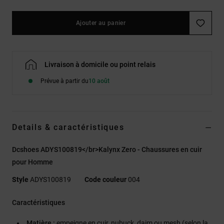
Ajouter au panier
Livraison à domicile ou point relais
Prévue à partir du
10 août
Details & caractéristiques
Dcshoes ADYS100819</br>Kalynx Zero - Chaussures en cuir
pour Homme
Style
ADYS100819
Code couleur
004
Caractéristiques
Matière :
empeigne en cuir, nubuck, daim ou mesh (selon la