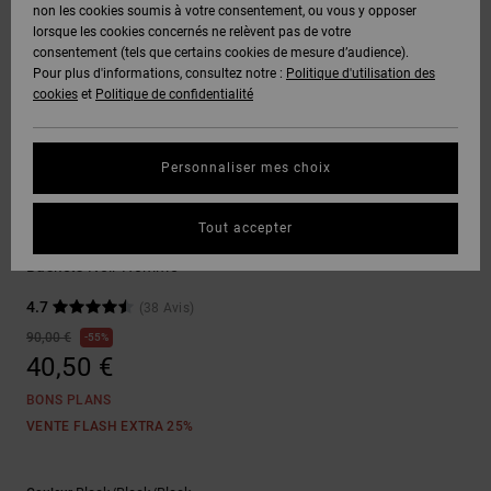
Voir Tout
non les cookies soumis à votre consentement, ou vous y opposer
Boots
Unisex
Pantalons &
Manteaux
Polaires &
lorsque les cookies concernés ne relèvent pas de votre
Quiksilver
Snowboard
Shorts
Deuxième
consentement (tels que certains cookies de mesure d’audience).
Freedom
VENTE
DC Star
Pantalons
Sweats
couche
Pour plus d'informations, consultez notre :
Politique d'utilisation des
FLASH
Voir Tout
Sweats
cookies
et
Politique de confidentialité
Unisex
Voir Tout
Protection
Roammax
Shorts
Bonnets
des données
Préférences
T-Shirts
Personnaliser mes choix
Langue Et
Voir Tout
Onyx
Boardshorts
Région
Gants
Guide des
Sneakers
Chemises &
tailles
Tout accepter
Polos
Kalynx Zero
AT-2
Voir Tout
AIDE &
Accessoires
Baskets Noir Homme
CONTACT
Démarrez une
Pantalons,
4.7
(38 Avis)
conversation
Liquid
Jeans &
Voir Tout
pour obtenir
90,00 €
55%
Fuego
MAGASINS
Shorts
la réponse la
40,50 €
plus rapide à
votre
BONS PLANS
question.
CARTE
Bonnets &
VENTE FLASH EXTRA 25%
CADEAU
Casquettes
Démarrer une
conversation