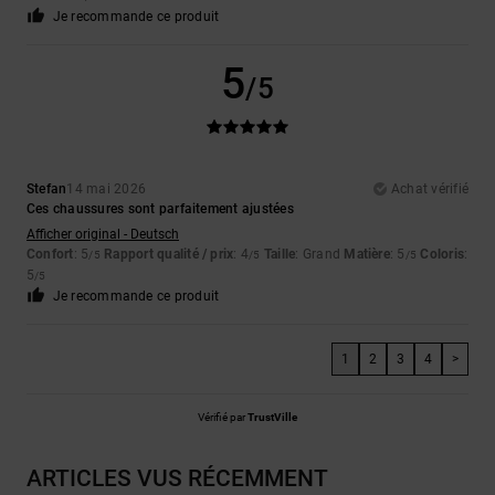
Je recommande ce produit
5
/5
Stefan
14 mai 2026
Achat vérifié
Ces chaussures sont parfaitement ajustées
Afficher original - Deutsch
Confort
: 5
Rapport qualité / prix
: 4
Taille
: Grand
Matière
: 5
Coloris
:
/5
/5
/5
5
/5
Je recommande ce produit
1
2
3
4
>
Vérifié par
TrustVille
ARTICLES VUS RÉCEMMENT