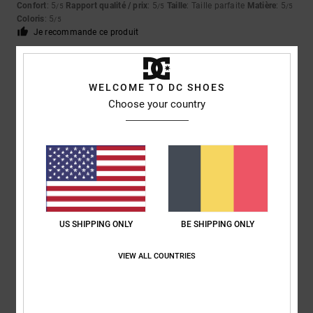
Confort
: 5
Rapport qualité / prix
: 5
Taille
: Taille parfaite
Matière
: 5
/5
/5
/5
Coloris
: 5
/5
Je recommande ce produit
5
/5
WELCOME TO DC SHOES
Choose your country
Gary
6 juillet 2026
Achat vérifié
Superbes chaussures
Afficher original - English
Confort
: 5
Rapport qualité / prix
: 5
Taille
: Taille parfaite
Matière
: 5
/5
/5
/5
Coloris
: 5
/5
Je recommande ce produit
US SHIPPING ONLY
BE SHIPPING ONLY
5
/5
VIEW ALL COUNTRIES