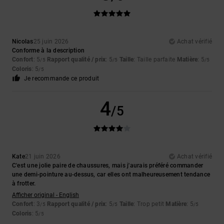
Nicolas
25 juin 2026
Achat vérifié
Conforme à la description
Confort
: 5
Rapport qualité / prix
: 5
Taille
: Taille parfaite
Matière
: 5
/5
/5
/5
Coloris
: 5
/5
Je recommande ce produit
4
/5
Kate
21 juin 2026
Achat vérifié
C'est une jolie paire de chaussures, mais j'aurais préféré commander
une demi-pointure au-dessus, car elles ont malheureusement tendance
à frotter.
Afficher original - English
Confort
: 3
Rapport qualité / prix
: 5
Taille
: Trop petit
Matière
: 5
/5
/5
/5
Coloris
: 5
/5