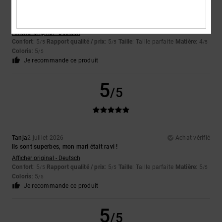
Nenad
4 juillet 2026
Achat vérifié
C'est déjà ma quatrième paire de Kalynx, tout simplement le modèle le
plus confortable de DC
Afficher original - Deutsch
Confort
: 5
Rapport qualité / prix
: 5
Taille
: Taille parfaite
Matière
: 4
/5
/5
/5
Coloris
: 5
/5
Je recommande ce produit
5
/5
Tanja
2 juillet 2026
Achat vérifié
Ils sont superbes, mon mari était ravi !
Afficher original - Deutsch
Confort
: 5
Rapport qualité / prix
: 5
Taille
: Taille parfaite
Matière
: 5
/5
/5
/5
Coloris
: 5
/5
Je recommande ce produit
5
/5