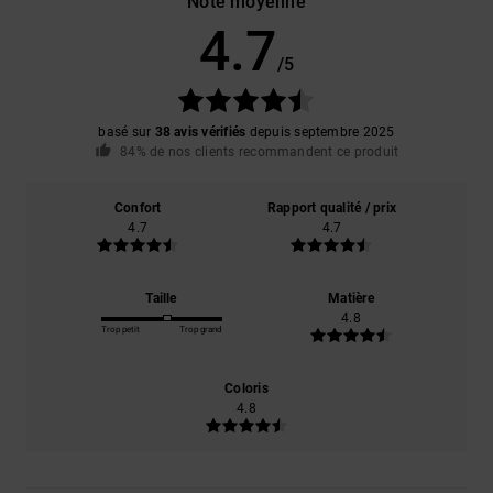
Note moyenne
4.7
/5
basé sur
38 avis vérifiés
depuis septembre 2025
84% de nos clients recommandent ce produit
Confort
Rapport qualité / prix
4.7
4.7
Taille
Matière
4.8
Trop petit
Trop grand
Coloris
4.8