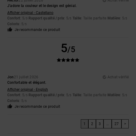
Hector
22 juillet 2026
Achat vérifié
J'adore la couleur et le design est génial.
Afficher original - Castellano
Confort
: 5
Rapport qualité / prix
: 5
Taille
: Taille parfaite
Matière
: 5
/5
/5
/5
Coloris
: 5
/5
Je recommande ce produit
5
/5
Jon
21 juillet 2026
Achat vérifié
Confortable et élégant.
Afficher original - English
Confort
: 5
Rapport qualité / prix
: 5
Taille
: Taille parfaite
Matière
: 5
/5
/5
/5
Coloris
: 5
/5
Je recommande ce produit
1
2
3
...
27
>