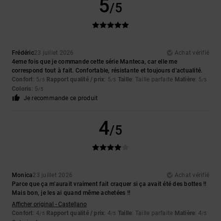
5
/5
Frédéric
23 juillet 2026
Achat vérifié
4eme fois que je commande cette série Manteca, car elle me
correspond tout à fait. Confortable, résistante et toujours d'actualité.
Confort
: 5
Rapport qualité / prix
: 5
Taille
: Taille parfaite
Matière
: 5
/5
/5
/5
Coloris
: 5
/5
Je recommande ce produit
4
/5
Monica
23 juillet 2026
Achat vérifié
Parce que ça m'aurait vraiment fait craquer si ça avait été des bottes !!
Mais bon, je les ai quand même achetées !!
Afficher original - Castellano
Confort
: 4
Rapport qualité / prix
: 4
Taille
: Taille parfaite
Matière
: 4
/5
/5
/5