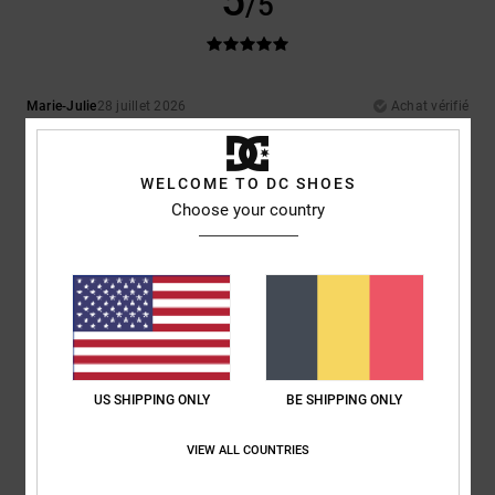
5
/5
Marie-Julie
28 juillet 2026
Achat vérifié
Exactement ce que nous cherchions
Confort
: 5
Rapport qualité / prix
: 5
Taille
: Taille parfaite
Matière
: 5
/5
/5
/5
Coloris
: 5
/5
WELCOME TO DC SHOES
Choose your country
5
/5
Julien
26 juillet 2026
Achat vérifié
Parfait
Confort
: 5
Rapport qualité / prix
: 5
Taille
: Taille parfaite
Matière
: 5
/5
/5
/5
US SHIPPING ONLY
BE SHIPPING ONLY
Coloris
: 5
/5
Je recommande ce produit
VIEW ALL COUNTRIES
5
/5