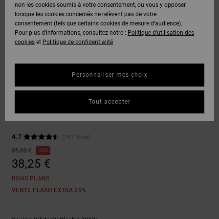
Voir Tout
non les cookies soumis à votre consentement, ou vous y opposer
Boots
Unisex
Pantalons &
Manteaux
Polaires &
lorsque les cookies concernés ne relèvent pas de votre
Quiksilver
Snowboard
Shorts
Deuxième
consentement (tels que certains cookies de mesure d’audience).
Freedom
VENTE
DC Star
Pantalons
Sweats
couche
Pour plus d'informations, consultez notre :
Politique d'utilisation des
FLASH
Voir Tout
Sweats
cookies
et
Politique de confidentialité
Unisex
Voir Tout
Protection
Roammax
Shorts
Bonnets
des données
Préférences
T-Shirts
Personnaliser mes choix
Langue Et
Voir Tout
Onyx
Boardshorts
Région
Gants
Guide des
Chaussures de Skate
Chemises &
tailles
Tout accepter
Polos
Manteca 4
AT-2
Voir Tout
AIDE &
Accessoires
Chaussures en cuir Blanc Unisexe
CONTACT
Démarrez une
Pantalons,
4.7
(267 Avis)
conversation
Liquid
Jeans &
Voir Tout
pour obtenir
85,00 €
55%
Fuego
MAGASINS
Shorts
la réponse la
38,25 €
plus rapide à
votre
BONS PLANS
question.
CARTE
Bonnets &
VENTE FLASH EXTRA 25%
CADEAU
Casquettes
Démarrer une
conversation