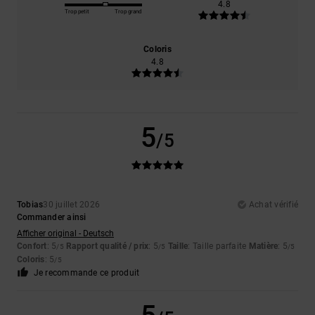
4.8
Trop petit
Trop grand
Coloris
4.8
5
/5
Tobias
30 juillet 2026
Achat vérifié
Commander ainsi
Afficher original - Deutsch
Confort
: 5
Rapport qualité / prix
: 5
Taille
: Taille parfaite
Matière
: 5
/5
/5
/5
Coloris
: 5
/5
Je recommande ce produit