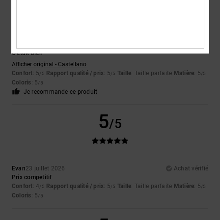
Juan Camilo
25 juillet 2026
Achat vérifié
C'était bien
Afficher original - Castellano
Confort
: 5
Rapport qualité / prix
: 5
Taille
: Taille parfaite
Matière
: 5
/5
/5
/5
Coloris
: 5
/5
Je recommande ce produit
5
/5
Evan
23 juillet 2026
Achat vérifié
Prix competitif
Confort
: 4
Rapport qualité / prix
: 5
Taille
: Taille parfaite
Matière
: 5
/5
/5
/5
Coloris
: 5
/5