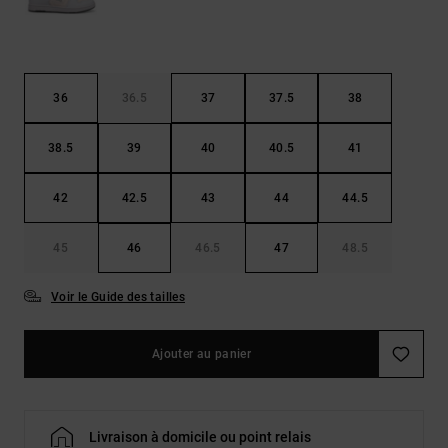
36
36.5
37
37.5
38
38.5
39
40
40.5
41
42
42.5
43
44
44.5
45
46
46.5
47
48.5
Voir le Guide des tailles
Ajouter au panier
Livraison à domicile ou point relais