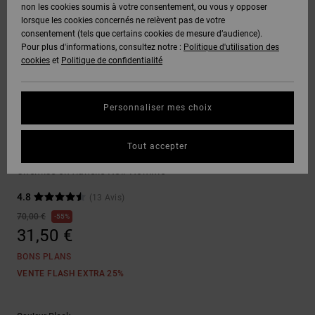
Voir Tout
non les cookies soumis à votre consentement, ou vous y opposer
Boots
Unisex
Pantalons &
Manteaux
Polaires &
lorsque les cookies concernés ne relèvent pas de votre
Quiksilver
Snowboard
Shorts
Deuxième
consentement (tels que certains cookies de mesure d’audience).
Freedom
VENTE
DC Star
Pantalons
Sweats
couche
Pour plus d'informations, consultez notre :
Politique d'utilisation des
FLASH
Voir Tout
Sweats
cookies
et
Politique de confidentialité
Unisex
Voir Tout
Protection
Roammax
Shorts
Bonnets
des données
Préférences
T-Shirts
Personnaliser mes choix
Langue Et
Voir Tout
Onyx
Boardshorts
Région
Gants
Guide des
Chemises
Chemises &
tailles
Tout accepter
Polos
Marshal
AT-2
Voir Tout
AIDE &
Accessoires
Chemise en flanelle Noir Homme
CONTACT
Démarrez une
Pantalons,
4.8
(13 Avis)
conversation
Liquid
Jeans &
Voir Tout
pour obtenir
70,00 €
55%
Fuego
MAGASINS
Shorts
la réponse la
31,50 €
plus rapide à
votre
BONS PLANS
question.
CARTE
Bonnets &
VENTE FLASH EXTRA 25%
CADEAU
Casquettes
Démarrer une
conversation