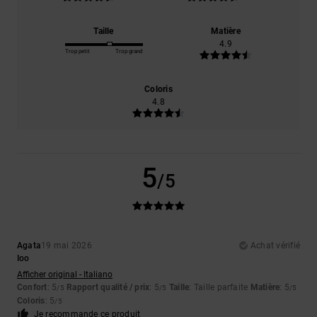
Taille
Matière
4.9
Trop petit
Trop grand
Coloris
4.8
5
/5
Agata
19 mai 2026
Achat vérifié
Ioo
Afficher original - Italiano
Confort
: 5
Rapport qualité / prix
: 5
Taille
: Taille parfaite
Matière
: 5
/5
/5
/5
Coloris
: 5
/5
Je recommande ce produit