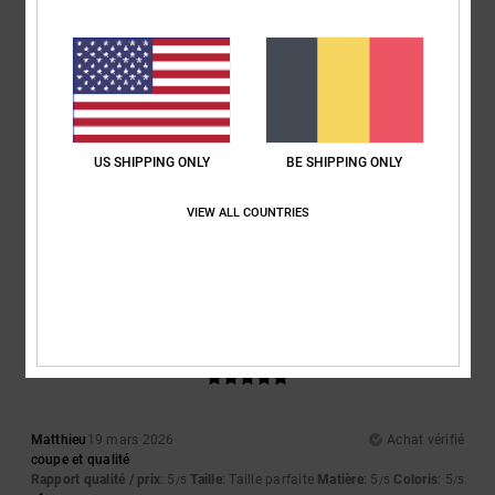
5
/5
Steven
25 avril 2026
Achat vérifié
Une chemise géniale, une matière superbe, vraiment confortable, tout
US SHIPPING ONLY
BE SHIPPING ONLY
simplement magnifique
Afficher original - Deutsch
VIEW ALL COUNTRIES
Confort
: 5
Rapport qualité / prix
: 5
Taille
: Taille parfaite
Matière
: 5
/5
/5
/5
Coloris
: 5
/5
Je recommande ce produit
5
/5
Matthieu
19 mars 2026
Achat vérifié
coupe et qualité
Rapport qualité / prix
: 5
Taille
: Taille parfaite
Matière
: 5
Coloris
: 5
/5
/5
/5