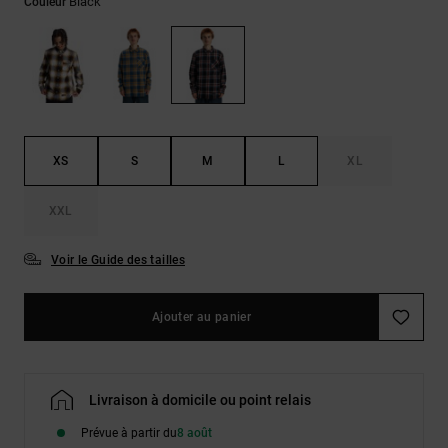
Black
Couleur
LISTE DE
Sacs & Sacs
Trouvez des
SOUHAITS
à dos
réponses aux
questions les
plus
Ceintures &
fréquentes et
Portes
notre
formulaire de
monnaies
contact.
XS
S
M
L
XL
Consulter
la FAQ
XXL
Voir le Guide des tailles
Ajouter au panier
Livraison à domicile ou point relais
Prévue à partir du
8 août