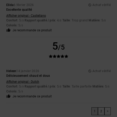
Elida
6 février 2026
Achat vérifié
Excellente qualité
Afficher original - Castellano
Confort
: 5
Rapport qualité / prix
: 4
Taille
: Trop grand
Matière
: 5
/5
/5
/5
Coloris
: 5
/5
Je recommande ce produit
5
/5
Heleen
14 janvier 2026
Achat vérifié
Délicieusement chaud et doux
Afficher original - Dutch
Confort
: 5
Rapport qualité / prix
: 5
Taille
: Taille parfaite
Matière
: 5
/5
/5
/5
Coloris
: 5
/5
Je recommande ce produit
1
2
>