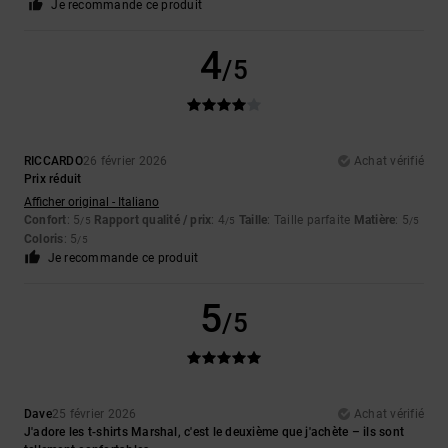
Je recommande ce produit
4
/5
RICCARDO
26 février 2026
Achat vérifié
Prix réduit
Afficher original - Italiano
Confort
: 5
Rapport qualité / prix
: 4
Taille
: Taille parfaite
Matière
: 5
/5
/5
/5
Coloris
: 5
/5
Je recommande ce produit
5
/5
Dave
25 février 2026
Achat vérifié
J'adore les t-shirts Marshal, c'est le deuxième que j'achète – ils sont