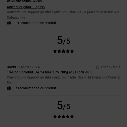
tellement confortables
Afficher original - English
Confort
: 5
Rapport qualité / prix
: 5
Taille
: Taille parfaite
Matière
: 5
/5
/5
/5
Coloris
: 4
/5
Je recommande ce produit
5
/5
David
15 février 2026
Achat vérifié
Très bon produit. Je mesure 1.75 70kg et j’ai pris du S
Confort
: 5
Rapport qualité / prix
: 5
Taille
: Grand
Matière
: 5
Coloris
:
/5
/5
/5
5
/5
Je recommande ce produit
5
/5