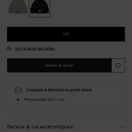
LISTE DE
Sacs & Sacs
Trouvez des
SOUHAITS
à dos
réponses aux
questions les
plus
Ceintures &
fréquentes et
Portes
notre
1SZ
formulaire de
monnaies
contact.
Voir le Guide des tailles
Consulter
la FAQ
Ajouter au panier
Livraison à domicile ou point relais
Prévue à partir du
11 août
Details & caractéristiques