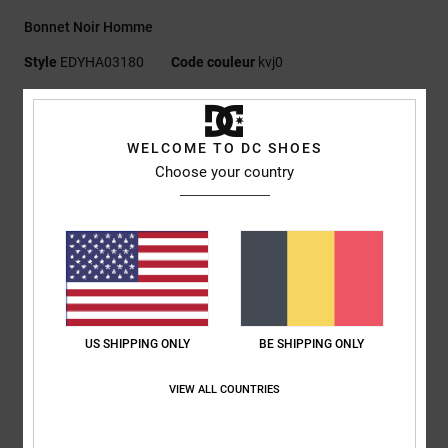
Bonnet Noir Homme
Style
EDYHA03180
Code couleur
kvj0
Caractéristiques
WELCOME TO DC SHOES
Matière :
tricot côtelé
Choose your country
Polyester Polylana® recyclé et acrylique
Écusson tissé DC Shoes au centre de l'avant
Étiquette tissée DC sur le revers
Finitions DC
Composition
[Matière Principale] 60% Polyester Recyclé, 40%
Acrylique
US SHIPPING ONLY
BE SHIPPING ONLY
VIEW ALL COUNTRIES
Livraison & Retours