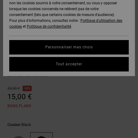
Voir Tout
non les cookies soumis à votre consentement, ou vous y opposer
Boots
Unisex
Pantalons &
Manteaux
Polaires &
lorsque les cookies concernés ne relèvent pas de votre
Quiksilver
Snowboard
Shorts
Deuxième
consentement (tels que certains cookies de mesure d’audience).
Freedom
VENTE
DC Star
Pantalons
Sweats
couche
Pour plus d'informations, consultez notre :
Politique d'utilisation des
FLASH
Voir Tout
Sweats
cookies
et
Politique de confidentialité
Unisex
Voir Tout
Protection
Roammax
Shorts
Bonnets
des données
Préférences
T-Shirts
Personnaliser mes choix
Langue Et
Voir Tout
Onyx
Boardshorts
Région
Gants
Guide des
Bonnets
Chemises &
tailles
Tout accepter
Polos
On The Bubble
AT-2
Voir Tout
AIDE &
Accessoires
Bonnet Noir Homme
CONTACT
Démarrez une
Pantalons,
conversation
30,00 €
50%
Liquid
Jeans &
Voir Tout
pour obtenir
15,00 €
Fuego
MAGASINS
Shorts
la réponse la
plus rapide à
BONS PLANS
votre
question.
CARTE
Bonnets &
CADEAU
Casquettes
Black
Couleur
Démarrer une
conversation