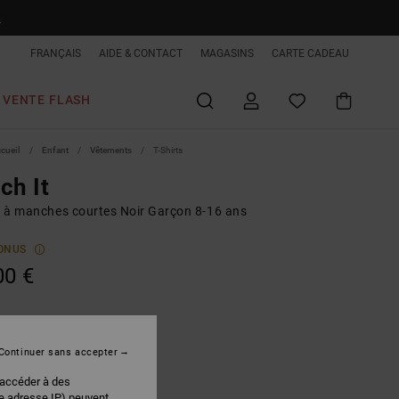
R
FRANÇAIS
AIDE & CONTACT
MAGASINS
CARTE CADEAU
VENTE FLASH
ccueil
Enfant
Vêtements
T-Shirts
ch It
rt à manches courtes Noir Garçon 8-16 ans
ONUS
00 €
Black
r
Continuer sans accepter
 accéder à des
re adresse IP) peuvent