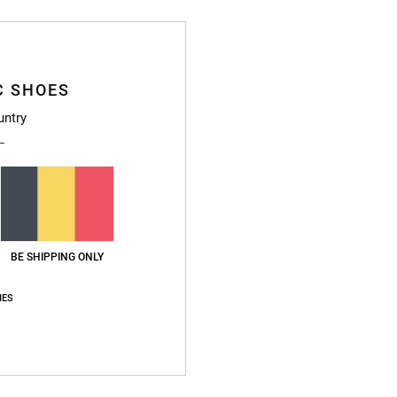
Style
Caract
C SHOES
M
untry
C
C
P
P
Compo
BE SHIPPING ONLY
Livr
IES