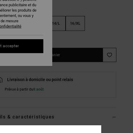
nce publicitaire et du
éliorer les produits de
sentement, ou vous y
s de mesure
S
10/S
12/M
14/L
16/XL
onfidentialité
ir le Guide des tailles
t accepter
Ajouter au panier
Livraison à domicile ou point relais
Prévue à partir du
8 août
ils & caractéristiques
t à manches courtes Noir Garçon 8-16 ans