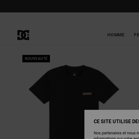
Passer
à
l'information
sur
le
produit
HOMME
F
NOUVEAUTÉ
CE SITE UTILISE D
Nos partenaires et nous-
informations sur votre ap