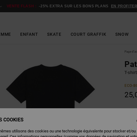
VENTE FLASH :
-25% EXTRA SUR LES BONS PLANS
EN PROFITE
EMME
ENFANT
SKATE
COURT GRAFFIK
SNOW
Page d'a
Pat
T-shi
ECO-B
25,
Couleu
ES COOKIES
mêmes utilisons des cookies ou une technologie équivalente pour stocker et/ou
pareil. Ces informations personnelles (comme vos données de navigation et vot