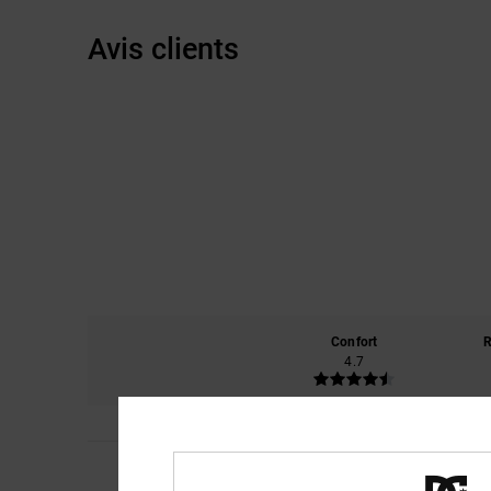
Avis clients
Confort
R
4.7
Emma
19 juillet 202
Parce qu'ils sont ag