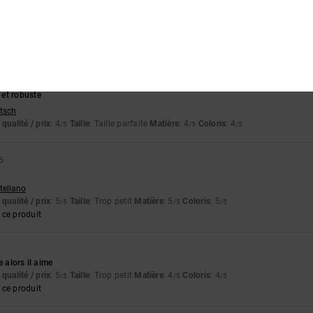
utsch
et robuste
utsch
qualité / prix
: 4
Taille
: Taille parfaite
Matière
: 4
Coloris
: 4
/5
/5
/5
6
stellano
qualité / prix
: 5
Taille
: Trop petit
Matière
: 5
Coloris
: 5
/5
/5
/5
ce produit
e alors il aime
qualité / prix
: 5
Taille
: Trop petit
Matière
: 4
Coloris
: 4
/5
/5
/5
ce produit