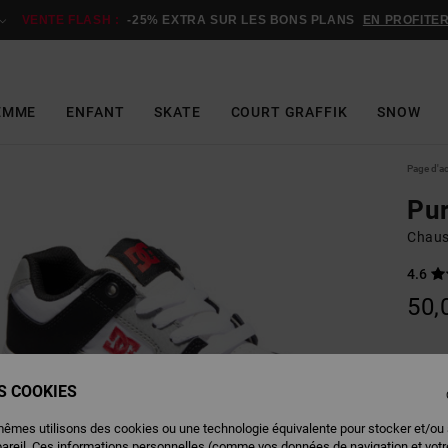
VENTE FLASH :
-25% EXTRA SUR LES BONS PLANS
EN PROFITE
EMME
ENFANT
SKATE
COURT GRAFFIK
SNOW
Page d'a
Pu
Chaus
4.6
50,
Couleu
ES COOKIES
mêmes utilisons des cookies ou une technologie équivalente pour stocker et/ou
pareil. Ces informations personnelles (comme vos données de navigation et vot