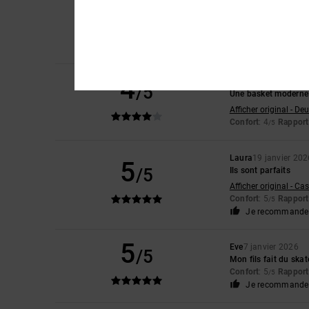
4
Marco
21 mars 2026
/5
Bien
Afficher original - De
Matière
: 4
/5
4
Marion
5 mars 2026
/5
Une basket moderne 
Afficher original - De
Confort
: 4
Rapport 
/5
Laura
19 janvier 202
5
/5
Ils sont parfaits
Afficher original - Ca
Confort
: 5
Rapport 
/5
Je recommande 
5
Eve
7 janvier 2026
/5
Mon fils fait du skat
Confort
: 5
Rapport 
/5
Je recommande 