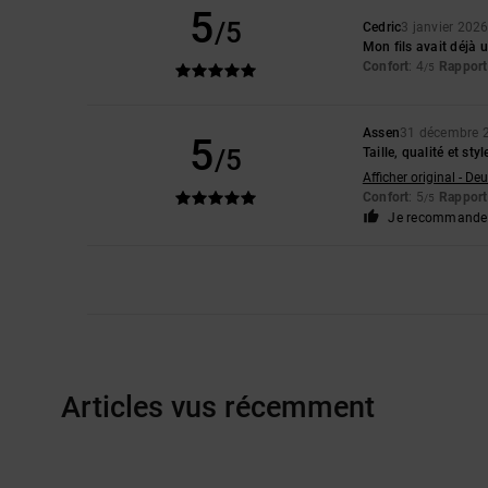
5
/5
Cedric
3 janvier 202
Mon fils avait déjà 
Confort
: 4
Rapport 
/5
Assen
31 décembre 
5
/5
Taille, qualité et styl
Afficher original - De
Confort
: 5
Rapport 
/5
Je recommande 
Articles vus récemment