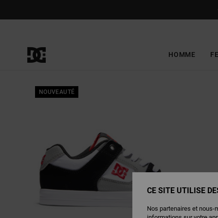
Passer
à
l'information
sur
le
produit
HOMME
F
NOUVEAUTÉ
CE SITE UTILISE D
Nos partenaires et nous-
informations sur votre ap