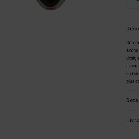
Desc
Comme 
avons 
design
essent
en fair
plus c
Deta
Livr