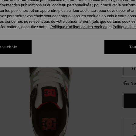
résenter des publications et du contenu personnalisés ; pour mesurer la performa
er les publicités ; et en apprendre plus sur leur audience ; pour développer et am
uvez paramétrer vos choix pour accepter ou non les cookies soumis à votre con
ies concernés ne relèvent pas de votre consentement (tels que certains cookie
27.
nformations, consultez notre :
Politique d'utilisation des cookies
et
Politique de c
31
mes choix
Tou
34.
38
Vo