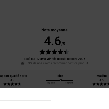
Note moyenne
4.6
/5
basé sur
17 avis vérifiés
depuis octobre 2025
53% de nos clients recommandent ce produit
apport qualité / prix
Taille
Matière
4.7
4.5
Trop petit
Trop grand
6
réables, confortables et élégants