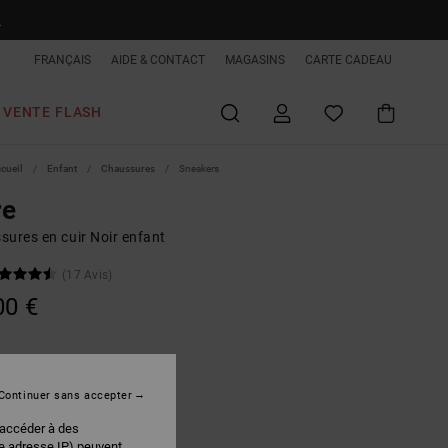
R
FRANÇAIS
AIDE & CONTACT
MAGASINS
CARTE CADEAU
VENTE FLASH
ccueil
Enfant
Chaussures
Sneakers
re
sures en cuir Noir enfant
(17 Avis)
00 €
White/black/red
r
Continuer sans accepter
 accéder à des
re adresse IP) peuvent