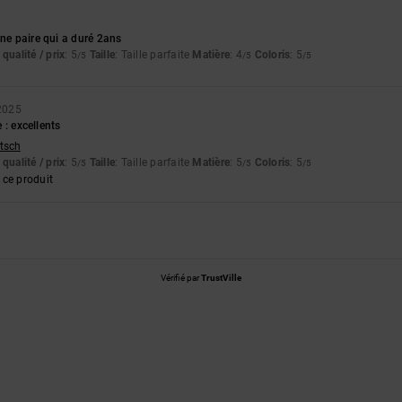
6
une paire qui a duré 2ans
qualité / prix
: 5
Taille
: Taille parfaite
Matière
: 4
Coloris
: 5
/5
/5
/5
2025
e : excellents
utsch
qualité / prix
: 5
Taille
: Taille parfaite
Matière
: 5
Coloris
: 5
/5
/5
/5
ce produit
Vérifié par
TrustVille