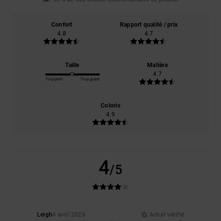
Confort
Rapport qualité / prix
4.8
4.7
Taille
Matière
4.7
Trop petit
Trop grand
Coloris
4.9
4
/5
Leigh
4 avril 2026
Achat vérifié