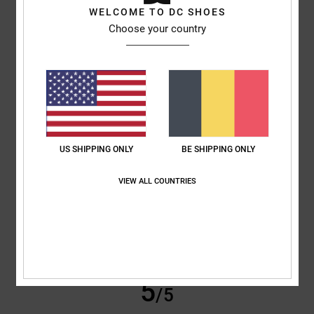
WELCOME TO DC SHOES
Phillip
24 février 2026
Achat vérifié
Choose your country
Excellent rapport qualité-prix
Afficher original - English
Rapport qualité / prix
: 5
Taille
: Taille parfaite
Matière
: 5
Coloris
: 5
/5
/5
/5
Je recommande ce produit
5
/5
US SHIPPING ONLY
BE SHIPPING ONLY
VIEW ALL COUNTRIES
Johann
23 février 2026
Achat vérifié
Confortable et résistante
Afficher original - Deutsch
Confort
: 5
Rapport qualité / prix
: 4
Taille
: Taille parfaite
Matière
: 5
/5
/5
/5
Coloris
: 4
/5
Je recommande ce produit
5
/5