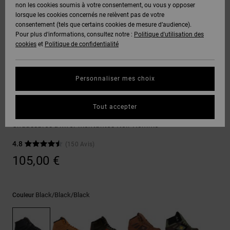
Voir Tout
non les cookies soumis à votre consentement, ou vous y opposer
Boots
Unisex
Pantalons &
Manteaux
Polaires &
lorsque les cookies concernés ne relèvent pas de votre
Quiksilver
Snowboard
Shorts
Deuxième
consentement (tels que certains cookies de mesure d’audience).
Freedom
VENTE
DC Star
Pantalons
Sweats
couche
Pour plus d'informations, consultez notre :
Politique d'utilisation des
FLASH
Voir Tout
Sweats
cookies
et
Politique de confidentialité
Unisex
Voir Tout
Protection
Roammax
Shorts
Bonnets
des données
Préférences
T-Shirts
Personnaliser mes choix
Langue Et
Voir Tout
Onyx
Boardshorts
Région
Gants
Guide des
Sneakers
Chemises &
tailles
Tout accepter
Polos
Pure High-Top Wc Wnt
AT-2
Voir Tout
AIDE &
Accessoires
Chaussures d'hiver montantes Noir Homme
CONTACT
Démarrez une
Pantalons,
4.8
(150 Avis)
conversation
Liquid
Jeans &
Voir Tout
pour obtenir
105,00 €
Fuego
MAGASINS
Shorts
la réponse la
plus rapide à
votre
question.
CARTE
Bonnets &
Black/black/black
Couleur
CADEAU
Casquettes
Démarrer une
conversation