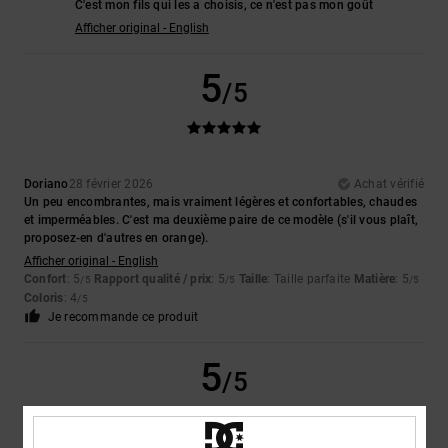
C'est mon fils qui les a choisis, ce n'est pas mon goût
Afficher original - English
5
/5
Doriano
28 février 2026
Achat vérifié
Un peu encombrantes, mais vraiment légères et confortables, chaudes
et imperméables. C'est ma deuxième paire de ce modèle (s'il vous plaît,
proposez-en d'autres en orange).
Afficher original - English
Confort
: 5
Rapport qualité / prix
: 5
Taille
: Taille parfaite
Matière
: 5
/5
/5
/5
Coloris
: 4
/5
Je recommande ce produit
5
/5