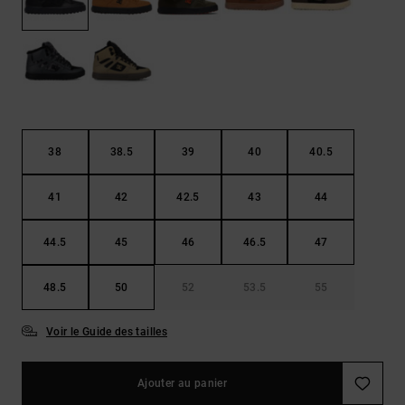
LISTE DE
Sacs & Sacs
Trouvez des
SOUHAITS
à dos
réponses aux
questions les
plus
Ceintures &
fréquentes et
Portes
notre
formulaire de
monnaies
contact.
38
38.5
39
40
40.5
Consulter
la FAQ
41
42
42.5
43
44
44.5
45
46
46.5
47
48.5
50
52
53.5
55
Voir le Guide des tailles
Ajouter au panier