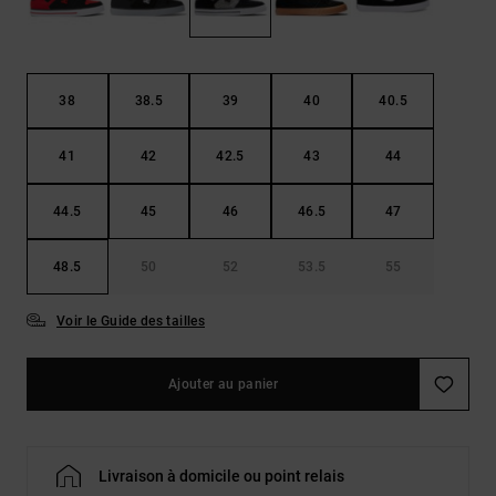
LISTE DE
Sacs & Sacs
Trouvez des
SOUHAITS
à dos
réponses aux
questions les
plus
Ceintures &
fréquentes et
38
38.5
39
40
40.5
Portes
notre
formulaire de
monnaies
41
42
42.5
43
44
contact.
Consulter
44.5
45
46
46.5
47
la FAQ
48.5
50
52
53.5
55
Voir le Guide des tailles
Ajouter au panier
Livraison à domicile ou point relais