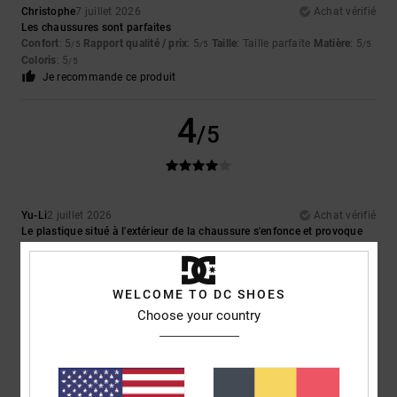
Christophe
7 juillet 2026
Achat vérifié
Les chaussures sont parfaites
Confort
: 5
Rapport qualité / prix
: 5
Taille
: Taille parfaite
Matière
: 5
/5
/5
/5
Coloris
: 5
/5
Je recommande ce produit
4
/5
Yu-Li
2 juillet 2026
Achat vérifié
Le plastique situé à l'extérieur de la chaussure s'enfonce et provoque
une gêne lors de la marche
Afficher original - English
Confort
: 2
Rapport qualité / prix
: 2
Taille
: Taille parfaite
Matière
: 3
/5
/5
/5
WELCOME TO DC SHOES
Coloris
: 5
/5
Choose your country
5
/5