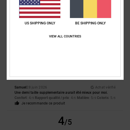
Keith
30 juin 2026
Achat vérifié
Un produit fantastique
US SHIPPING ONLY
BE SHIPPING ONLY
Afficher original - English
Confort
: 5
Rapport qualité / prix
: 5
Taille
: Taille parfaite
Matière
: 5
/5
/5
/5
VIEW ALL COUNTRIES
Coloris
: 5
/5
Je recommande ce produit
4
/5
Samuel
28 juin 2026
Achat vérifié
Une demi taille supplementaire aurait été mieux pour moi.
Confort
: 4
Rapport qualité / prix
: 4
Matière
: 5
Coloris
: 5
/5
/5
/5
/5
Je recommande ce produit
4
/5