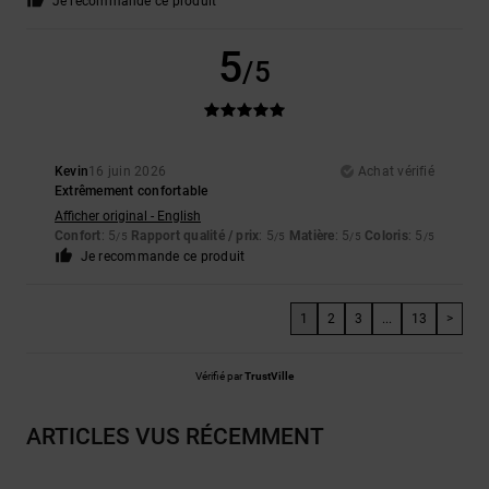
Je recommande ce produit
5
/5
Kevin
16 juin 2026
Achat vérifié
Extrêmement confortable
Afficher original - English
Confort
: 5
Rapport qualité / prix
: 5
Matière
: 5
Coloris
: 5
/5
/5
/5
/5
Je recommande ce produit
1
2
3
...
13
>
Vérifié par
TrustVille
ARTICLES VUS RÉCEMMENT