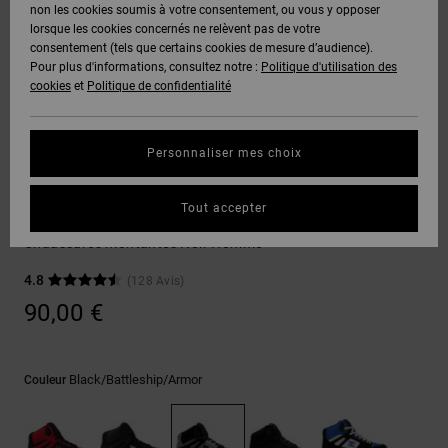
Voir Tout
non les cookies soumis à votre consentement, ou vous y opposer
Boots
Unisex
Pantalons &
Manteaux
Polaires &
lorsque les cookies concernés ne relèvent pas de votre
Quiksilver
Snowboard
Shorts
Deuxième
consentement (tels que certains cookies de mesure d’audience).
Freedom
VENTE
DC Star
Pantalons
Sweats
couche
Pour plus d'informations, consultez notre :
Politique d'utilisation des
FLASH
Voir Tout
Sweats
cookies
et
Politique de confidentialité
Unisex
Voir Tout
Protection
Roammax
Shorts
Bonnets
des données
Préférences
T-Shirts
Personnaliser mes choix
Langue Et
Voir Tout
Onyx
Boardshorts
Région
Gants
Guide des
Sneakers
Chemises &
tailles
Tout accepter
Polos
Pure SE
AT-2
Voir Tout
AIDE &
Accessoires
Chaussures montantes Noir Homme
CONTACT
Démarrez une
Pantalons,
4.8
(128 Avis)
conversation
Liquid
Jeans &
Voir Tout
pour obtenir
90,00 €
Fuego
MAGASINS
Shorts
la réponse la
plus rapide à
votre
question.
CARTE
Bonnets &
Black/battleship/armor
Couleur
CADEAU
Casquettes
Démarrer une
conversation