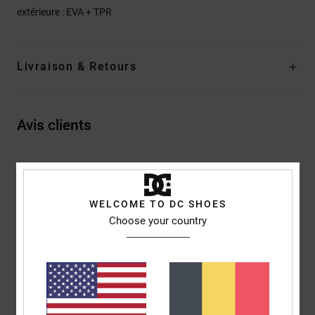
extérieure : EVA + TPR
Livraison & Retours
Avis clients
Note moyenne
5.0
WELCOME TO DC SHOES
/5
Choose your country
basé sur
2 avis vérifiés
depuis juin 2026
100% de nos clients recommandent ce produit
Confort
Rapport qualité / prix