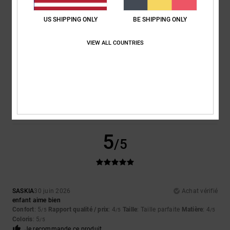
5.0
4.0
US SHIPPING ONLY
BE SHIPPING ONLY
Taille
Matière
VIEW ALL COUNTRIES
4.0
Trop petit
Trop grand
Coloris
5.0
5
/5
SASKIA
30 juin 2026
Achat vérifié
enfant aime bien
Confort
: 5
Rapport qualité / prix
: 4
Taille
: Taille parfaite
Matière
: 4
/5
/5
/5
Coloris
: 5
/5
Je recommande ce produit