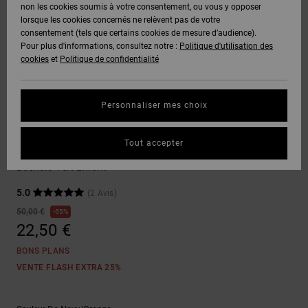
Voir Tout
non les cookies soumis à votre consentement, ou vous y opposer
Boots
Unisex
Pantalons &
Manteaux
Polaires &
lorsque les cookies concernés ne relèvent pas de votre
Quiksilver
Snowboard
Shorts
Deuxième
consentement (tels que certains cookies de mesure d’audience).
Freedom
VENTE
DC Star
Pantalons
Sweats
couche
Pour plus d'informations, consultez notre :
Politique d'utilisation des
FLASH
Voir Tout
Sweats
cookies
et
Politique de confidentialité
Unisex
Voir Tout
Protection
Roammax
Shorts
Bonnets
des données
Préférences
T-Shirts
Personnaliser mes choix
Langue Et
Voir Tout
Onyx
Boardshorts
Région
Gants
Guide des
Sneakers
Chemises &
tailles
Tout accepter
Polos
Roammax
AT-2
Voir Tout
AIDE &
Accessoires
Baskets Vert Enfant
CONTACT
Démarrez une
Pantalons,
5.0
(2 Avis)
conversation
Liquid
Jeans &
Voir Tout
pour obtenir
50,00 €
55%
Fuego
MAGASINS
Shorts
la réponse la
22,50 €
plus rapide à
votre
BONS PLANS
question.
CARTE
Bonnets &
VENTE FLASH EXTRA 25%
CADEAU
Casquettes
Démarrer une
conversation