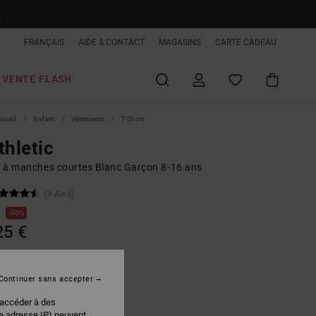
R
FRANÇAIS
AIDE & CONTACT
MAGASINS
CARTE CADEAU
VENTE FLASH
ccueil
Enfant
Vêtements
T-Shirts
thletic
rt à manches courtes Blanc Garçon 8-16 ans
(3 Avis)
€
55%
25 €
PLANS
 FLASH EXTRA 25%
Continuer sans accepter
 accéder à des
White
r
re adresse IP) peuvent