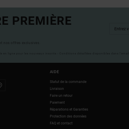
RE PREMIÈRE
t nos offres exclusives.
ble en ligne pour les nouveaux inscrits - Conditions détaillées disponibles dans l'ema
AIDE
Statut de la commande
Livraison
Faire un retour
Paiement
Réparations et Garanties
Protection des données
FAQ et contact