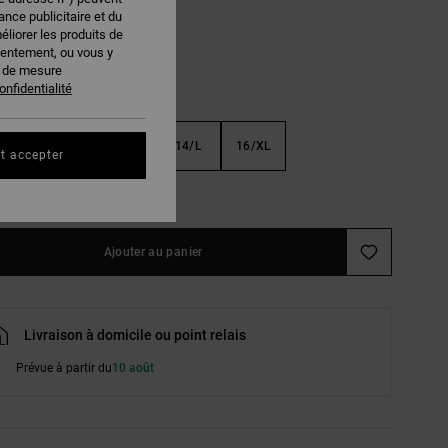
nce publicitaire et du
éliorer les produits de
sentement, ou vous y
s de mesure
onfidentialité
S
10/S
12/M
14/L
16/XL
t accepter
ir le Guide des tailles
Ajouter au panier
Livraison à domicile ou point relais
Prévue à partir du
10 août