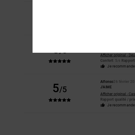
4
Ana
21 mai 2026
/5
Elle est parfaite, mêm
Afficher original - Ca
Confort
: 5
Rapport 
/5
C.
3 mai 2026
5
/5
vu comme ça, c'est 
Afficher original - De
Confort
: 5
Rapport 
/5
Je recommande 
Alfonso
26 février 2
5
/5
J'AIME
Afficher original - Ca
Rapport qualité / pri
Je recommande 