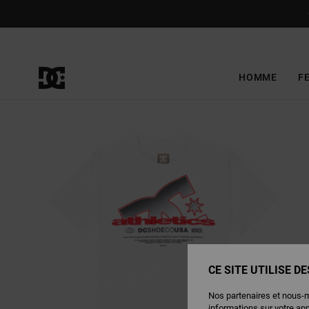
Passer
à
l'information
sur
le
produit
HOMME
F
CE SITE UTILISE D
Nos partenaires et nous-
informations sur votre ap