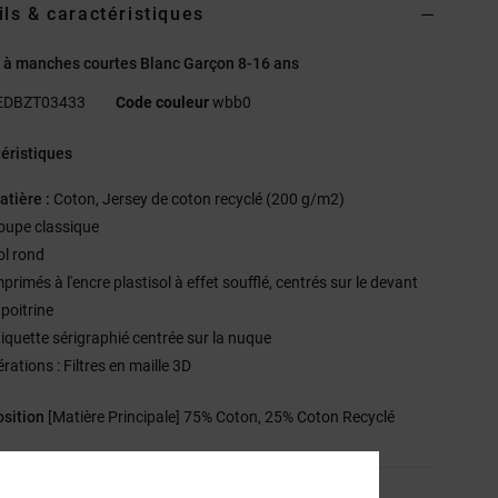
ils & caractéristiques
t à manches courtes Blanc Garçon 8-16 ans
EDBZT03433
Code couleur
wbb0
éristiques
atière :
Coton, Jersey de coton recyclé (200 g/m2)
oupe classique
ol rond
primés à l'encre plastisol à effet soufflé, centrés sur le devant
 poitrine
tiquette sérigraphié centrée sur la nuque
rations : Filtres en maille 3D
sition
[Matière Principale] 75% Coton, 25% Coton Recyclé