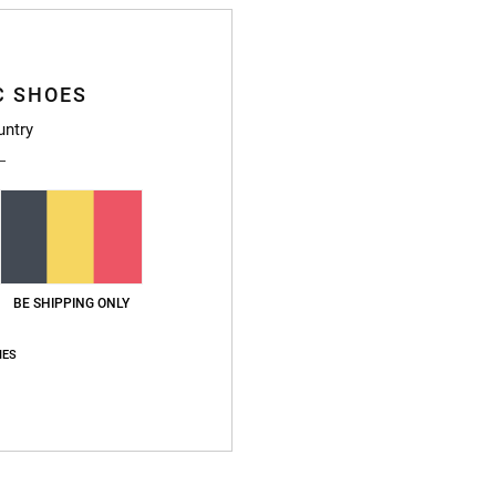
Livr
C SHOES
untry
Note moyenne
4.7
/5
BE SHIPPING ONLY
basé sur
3 avis vérifiés
depuis février 2026
67% de nos clients recommandent ce produit
IES
apport qualité / prix
Taille
Matière
4.7
4.3
Trop petit
Trop grand