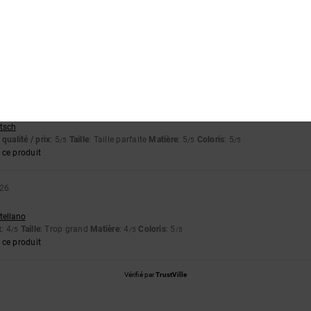
e si je pensais qu'elle serait plus fine.
stellano
qualité / prix
: 5
Taille
: Taille parfaite
Matière
: 4
Coloris
: 5
/5
/5
/5
comme ça, et ça me convient.
utsch
qualité / prix
: 5
Taille
: Taille parfaite
Matière
: 5
Coloris
: 5
/5
/5
/5
ce produit
026
stellano
x
: 4
Taille
: Trop grand
Matière
: 4
Coloris
: 5
/5
/5
/5
ce produit
Vérifié par
TrustVille