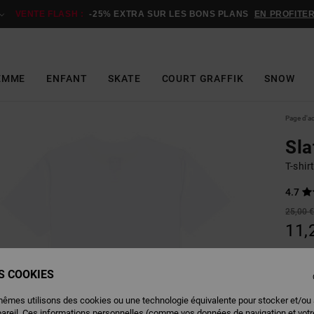
VENTE FLASH :
-25% EXTRA SUR LES BONS PLANS
EN PROFITE
EMME
ENFANT
SKATE
COURT GRAFFIK
SNOW
Page d'a
Sla
T-shi
4.7
25,00 
11,
BONS 
VENTE
ES COOKIES
mêmes utilisons des cookies ou une technologie équivalente pour stocker et/ou
Couleu
pareil. Ces informations personnelles (comme vos données de navigation et vot