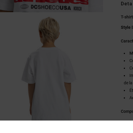
Deta
T-shir
Style
Caract
M
C
C
Im
de la
É
Aé
Compo