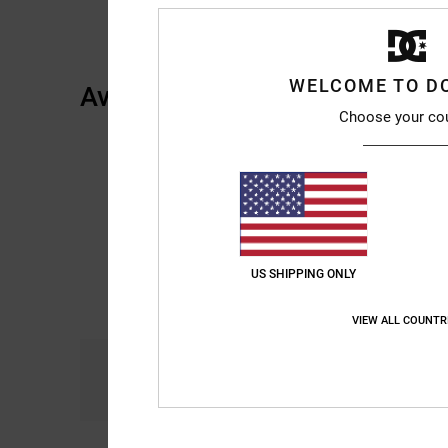
WELCOME TO D
Avis clients
Choose your co
US SHIPPING ONLY
VIEW ALL COUNTR
Confort
R
5.0