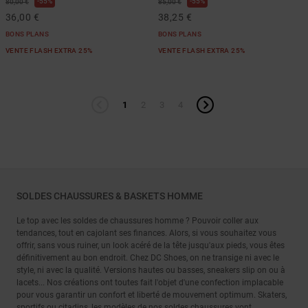
55%
55%
80,00 €
85,00 €
36,00 €
38,25 €
BONS PLANS
BONS PLANS
VENTE FLASH EXTRA 25%
VENTE FLASH EXTRA 25%
1
2
3
4
SOLDES CHAUSSURES & BASKETS HOMME
Le top avec les soldes de chaussures homme ? Pouvoir coller aux
tendances, tout en cajolant ses finances. Alors, si vous souhaitez vous
offrir, sans vous ruiner, un look acéré de la tête jusqu'aux pieds, vous êtes
définitivement au bon endroit. Chez DC Shoes, on ne transige ni avec le
style, ni avec la qualité. Versions hautes ou basses, sneakers slip on ou à
lacets... Nos créations ont toutes fait l'objet d'une confection implacable
pour vous garantir un confort et liberté de mouvement optimum. Skaters,
sportifs ou citadins, les modèles de nos soldes chaussures vont