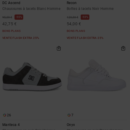
DC Ascend
Recon
Chaussures à lacets Blanc Homme
Bottes à lacets Noir Homme
55%
55%
95,00 €
120,00 €
42,75 €
54,00 €
BONS PLANS
BONS PLANS
VENTE FLASH EXTRA 25%
VENTE FLASH EXTRA 25%
26
7
Manteca 4
Onyx