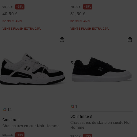
55%
55%
90,00 €
70,00 €
40,50 €
31,50 €
BONS PLANS
BONS PLANS
VENTE FLASH EXTRA 25%
VENTE FLASH EXTRA 25%
1
14
DC Infinite S
Construct
Chaussures de skate en suède Noir
Chaussures en cuir Noir Homme
Homme
55%
90,00 €
55%
75,00 €