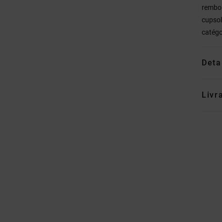
rembou
cupsol
catégo
Deta
Livr