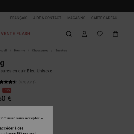
R
FRANÇAIS
AIDE & CONTACT
MAGASINS
CARTE CADEAU
VENTE FLASH
ccueil
Homme
Chaussures
Sneakers
ag
sures en cuir Bleu Unisexe
(470 Avis)
€
55%
50 €
PLANS
 FLASH EXTRA 25%
Continuer sans accepter
 accéder à des
Blue/grey
r
re adresse IP) peuvent