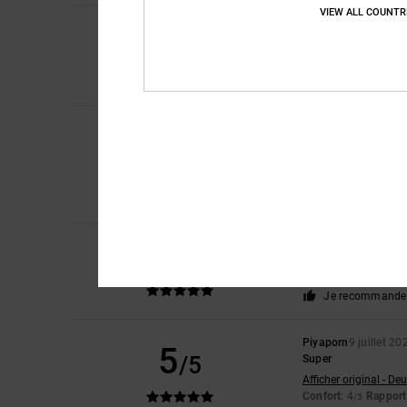
VIEW ALL COUNTR
5
Sharon
10 juillet 20
/5
Mon fils les adore
Afficher original - Eng
Confort
: 5
Rapport 
/5
Roxana
9 juillet 202
5
/5
Très bon prix
Afficher original - Ca
Confort
: 4
Rapport 
/5
Je recommande 
5
Jorris
9 juillet 2026
/5
Valeur sur
Confort
: 5
Rapport 
/5
Je recommande 
Piyaporn
9 juillet 20
5
/5
Super
Afficher original - De
Confort
: 4
Rapport 
/5