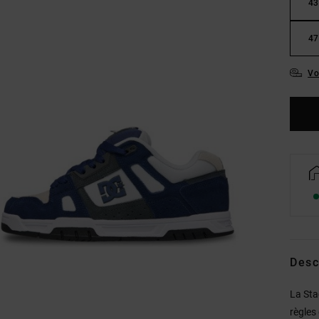
43
47
Vo
Desc
La Sta
règles