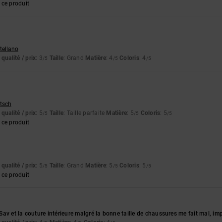
ce produit
stellano
qualité / prix
: 3
Taille
: Grand
Matière
: 4
Coloris
: 4
/5
/5
/5
utsch
qualité / prix
: 5
Taille
: Taille parfaite
Matière
: 5
Coloris
: 5
/5
/5
/5
ce produit
qualité / prix
: 5
Taille
: Grand
Matière
: 5
Coloris
: 5
/5
/5
/5
ce produit
av et la couture intérieure malgré la bonne taille de chaussures me fait mal, i