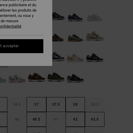
nce publicitaire et du
éliorer les produits de
sentement, ou vous y
s de mesure
onfidentialité
t accepter
36.5
37
37.5
38
38.5
40
40.5
41
42
42.5