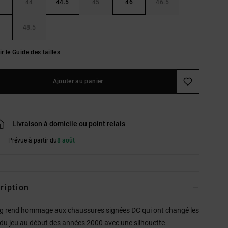
44
44.5
45
46
46.5
48.5
ir le Guide des tailles
Ajouter au panier
Livraison à domicile ou point relais
Prévue à partir du
8 août
ription
g rend hommage aux chaussures signées DC qui ont changé les
 du jeu au début des années 2000 avec une silhouette