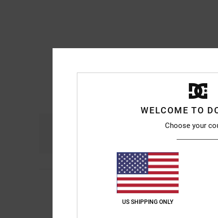
WELCOME TO D
Choose your co
Confort
R
4.8
5
Michael
10 juillet 20
/5
Super confortable e
Confort
: 5
Rapport 
/5
US SHIPPING ONLY
Je recommande 