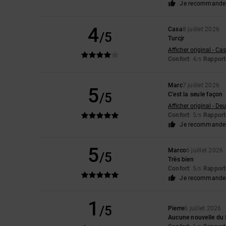
Je recommande 
4
Casa
8 juillet 2026
/5
Turcjr
Afficher original - Ca
Confort
: 4
Rapport 
/5
Marc
7 juillet 2026
5
/5
C'est la seule façon
Afficher original - De
Confort
: 5
Rapport 
/5
Je recommande 
5
Marco
6 juillet 2026
/5
Très bien
Confort
: 5
Rapport 
/5
Je recommande 
1
/5
Pierre
6 juillet 2026
Aucune nouvelle du S