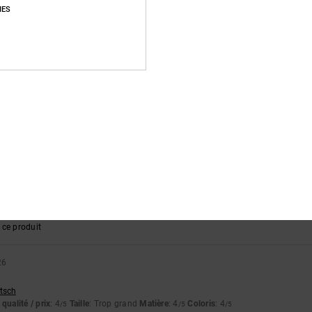
IES
26
lish
qualité / prix
: 5
Taille
: Taille parfaite
Matière
: 5
Coloris
: 5
/5
/5
/5
6
stellano
qualité / prix
: 5
Taille
: Taille parfaite
Matière
: 4
Coloris
: 5
/5
/5
/5
ce produit
qualité / prix
: 5
Taille
: Taille parfaite
Matière
: 5
Coloris
: 4
/5
/5
/5
ce produit
26
utsch
qualité / prix
: 4
Taille
: Trop grand
Matière
: 4
Coloris
: 4
/5
/5
/5