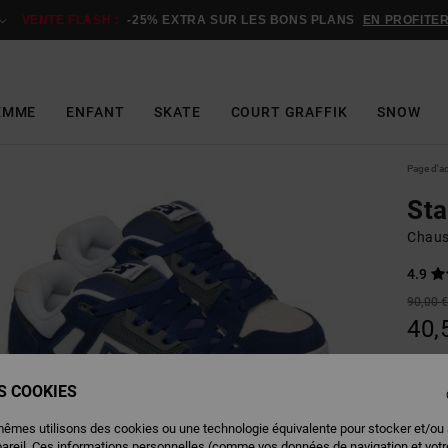
VENTE FLASH :
-25% EXTRA SUR LES BONS PLANS
EN PROFITE
EMME
ENFANT
SKATE
COURT GRAFFIK
SNOW
Page d'a
St
Chaus
4.9
90,00 
40,
BONS 
VENTE
ES COOKIES
mêmes utilisons des cookies ou une technologie équivalente pour stocker et/ou
Couleu
pareil. Ces informations personnelles (comme vos données de navigation et vot