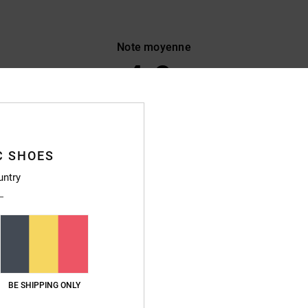
Note moyenne
4.9
/5
basé sur
470 avis vérifiés
depuis septembre 2025
89% de nos clients recommandent ce produit
C SHOES
untry
apport qualité / prix
Taille
Matière
4.7
4.8
Trop petit
Trop grand
26
t conforme a mes attentes
qualité / prix
: 5
Taille
: Taille parfaite
Matière
: 5
Coloris
: 5
/5
/5
/5
BE SHIPPING ONLY
ce produit