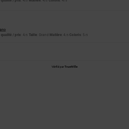
qualité / prix
: 4
Matière
: 4
Coloris
: 4
/5
/5
/5
liano
qualité / prix
: 4
Taille
: Grand
Matière
: 4
Coloris
: 5
/5
/5
/5
Vérifié par
TrustVille