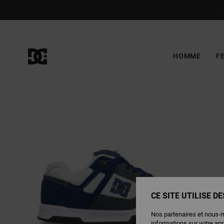
Passer
à
l'information
sur
le
produit
HOMME
F
CE SITE UTILISE D
Nos partenaires et nous-
informations sur votre ap